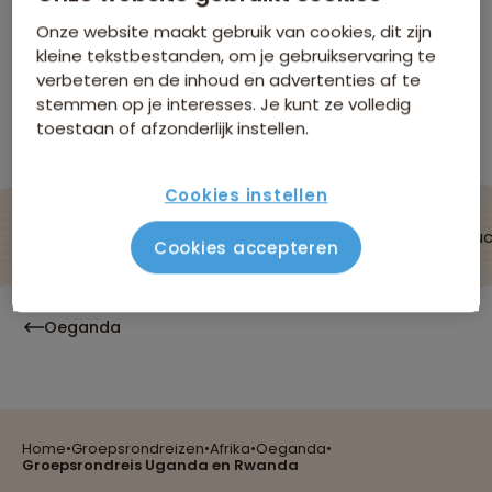
Rwanda
Onze website maakt gebruik van cookies, dit zijn
Niet boekbaar
kleine tekstbestanden, om je gebruikservaring te
verbeteren en de inhoud en advertenties af te
stemmen op je interesses. Je kunt ze volledig
Bekijk andere reizen in Groepsrondreizen
Afrika
toestaan of afzonderlijk instellen.
Cookies instellen
De reis
Data & prijzen
Verblijf & vervoer
Vluc
Cookies accepteren
Oeganda
Home
•
Groepsrondreizen
•
Afrika
•
Oeganda
•
Reizen met oog voor mens, cultuur en milieu
Groepsrondreis Uganda en Rwanda