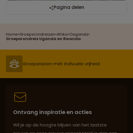
Reizen met oog voor mens, cultuur en milieu
Pagina delen
Home
•
Groepsrondreizen
•
Afrika
•
Oeganda
•
Groepsreizen mét indivuele vrijheid
Groepsrondreis Uganda en Rwanda
Persoonlijk en deskundig reisadvies
Best beoordeelde reisroutes
Ontvang inspiratie en acties
Reizen met oog voor mens, cultuur en milieu
Wil je op de hoogte blijven van het laatste