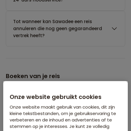
Tot wanneer kan Sawadee een reis
annuleren die nog geen gegarandeerd
vertrek heeft?
Boeken van je reis
Wanneer kan ik het beste een reis
Onze website gebruikt cookies
boeken?
Onze website maakt gebruik van cookies, dit zijn
kleine tekstbestanden, om je gebruikservaring te
verbeteren en de inhoud en advertenties af te
Kan ik ook eerst een optie nemen op een
stemmen op je interesses. Je kunt ze volledig
reis?