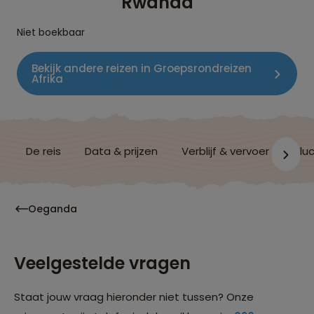
Rwanda
Niet boekbaar
Bekijk andere reizen in Groepsrondreizen
Afrika
De reis
Data & prijzen
Verblijf & vervoer
Vluc
Oeganda
Veelgestelde vragen
Staat jouw vraag hieronder niet tussen? Onze