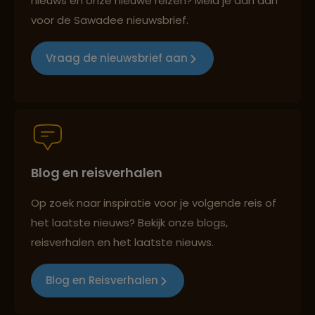
nieuws en onze nieuwe reizen? Meld je dan aan
voor de Sawadee nieuwsbrief.
Groepsreizen mét indivuele vrijheid
Vraag de nieuwsbrief aan
Persoonlijk en deskundig reisadvies
Blog en reisverhalen
Best beoordeelde reisroutes
Op zoek naar inspiratie voor je volgende reis of
het laatste nieuws? Bekijk onze blogs,
Reizen met oog voor mens, cultuur en milieu
reisverhalen en het laatste nieuws.
Blog en Reisverhalen