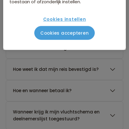
toestaan of afzonderlijk instellen.
Cookies instellen
De reis van mijn keuze heeft nog geen
gegarandeerd vertrek. Wat nu?
Cookies accepteren
Waar vind ik de boekingsvoorwaarden?
Hoe weet ik dat mijn reis bevestigd is?
Hoe en wanneer betaal ik?
Wanneer krijg ik mijn vluchtschema en
deelnemerslijst toegestuurd?