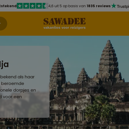
tstekend
4,6 uit 5 op basis van
1835 reviews
ja
 bekend als haar
et beroemde
ionele dorpjes en
d voor een