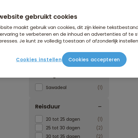
website gebruikt cookies
site maakt gebruik van cookies, dit zijn kleine tekstbestan
ervaring te verbeteren en de inhoud en advertenties af t
eresses. Je kunt ze volledig toestaan of afzonderlijk instellen
Reissoorten
Reisperiod
Cookies instellen
Cookies accepteren
Kortingen
Sawadeal
1
Reisduur
20 tot 25 dagen
1
25 tot 30 dagen
2
30 tot 35 dagen
2