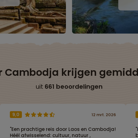
ar Cambodja krijgen gemid
uit
661 beoordelingen
9,0
12 mrt. 2026
"Een prachtige reis door Laos en Cambodja!
"
Héél afwisselend: cultuur, natuur ,
b