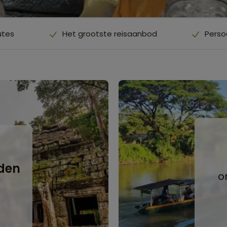
utes
Het grootste reisaanbod
Perso
e
den
o