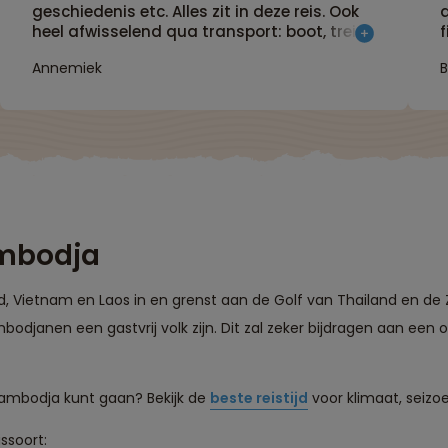
geschiedenis etc. Alles zit in deze reis. Ook
a
heel afwisselend qua transport: boot, trein,
bus en natuurlijk tuktuk. Je ziet heel veel
Annemiek
B
van beide landen op verschillende
manieren. Helemaal top! Je maakt veel
kilometers, maar door afwisselend
v
programma en leuke onderbrekingen
onderweg, is dat prima te doen."
ambodja
, Vietnam en Laos in en grenst aan de Golf van Thailand en de 
odjanen een gastvrij volk zijn. Dit zal zeker bijdragen aan een o
Cambodja kunt gaan? Bekijk de
beste reistijd
voor klimaat, seizo
ssoort: