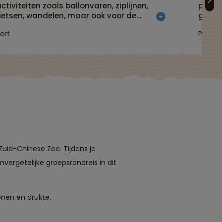
ctiviteiten zoals ballonvaren, ziplijnen,
perfec
fietsen, wandelen, maar ook voor de
georg
geschiedenissen. De reis gaf ook een goed
bevol
ert
Petra
beeld van de huidige cultuur van Laos en
vriend
Cambodja, dit mede door alle informatie
fietst
an geweldige plaatselijke gidsen. Echt een
aanrader."
Zuid-Chinese Zee. Tijdens je
nvergetelijke groepsrondreis in dit
enen en drukte.