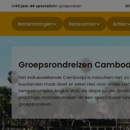
Al
43 jaar dé specialist
in groepsreizen
Ui
Bestemmingen
Reissoorten
Acties
Groepsrondreizen Cambod
Het indrukwekkende Cambodja is misschien niet zo
buurlanden maar doet er zeker niet voor onder. H
tempelcomplex Angkor Wat, de diepe jungle, tradit
prachtige stranden maken dit een spectaculair lan
groepsrondreis.