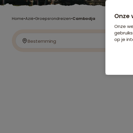
Onze 
Home
•
Azië
•
Groepsrondreizen
•
Cambodja
Onze web
gebruiks
op je int
Bestemming