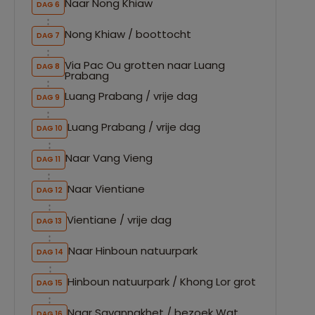
Naar Nong Khiaw
DAG 6
Nong Khiaw / boottocht
DAG 7
Via Pac Ou grotten naar Luang
DAG 8
Prabang
Luang Prabang / vrije dag
DAG 9
Luang Prabang / vrije dag
DAG 10
Naar Vang Vieng
DAG 11
Naar Vientiane
DAG 12
Vientiane / vrije dag
DAG 13
Naar Hinboun natuurpark
DAG 14
Hinboun natuurpark / Khong Lor grot
DAG 15
Naar Savannakhet / bezoek Wat
DAG 16