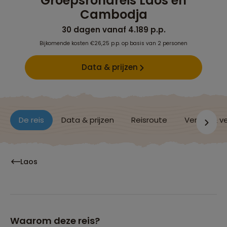
Groepsrondreis Laos en
Cambodja
30 dagen vanaf 4.189 p.p.
Bijkomende kosten €26,25 p.p. op basis van 2 personen
Data & prijzen
De reis
Data & prijzen
Reisroute
Verblijf & v
Laos
Waarom deze reis?