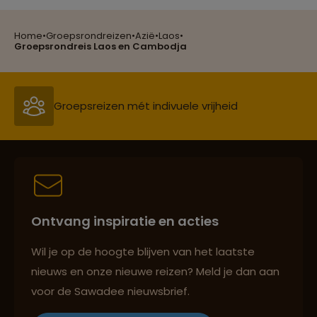
Home
•
Groepsrondreizen
•
Azië
•
Laos
•
Groepsreizen mét indivuele vrijheid
Groepsrondreis Laos en Cambodja
Reiszekerheid met Sawadee
Persoonlijk en deskundig reisadvies
Ontvang inspiratie en acties
Reizen met oog voor mens, cultuur en milieu
Wil je op de hoogte blijven van het laatste
nieuws en onze nieuwe reizen? Meld je dan aan
voor de Sawadee nieuwsbrief.
Groepsreizen mét indivuele vrijheid