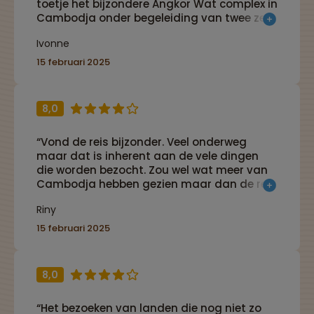
toetje het bijzondere Angkor Wat complex in
Cambodja onder begeleiding van twee zeer
betrokken professionele plaatselijke gids
Ivonne
mr Ley en reisbegeleider Maarten die
samen alles in goede banen leiden. De
15 februari 2025
aangeboden extra excursies waren top. De
homestay geeft alleen weinig toegevoegde
waarde. De kleine busjes in het noorden een
8,0
goede oplossing ivm de slechte wegen.”
“Vond de reis bijzonder. Veel onderweg
maar dat is inherent aan de vele dingen
die worden bezocht. Zou wel wat meer van
Cambodja hebben gezien maar dan de reis
langer hebben geduurd.”
Riny
15 februari 2025
8,0
“Het bezoeken van landen die nog niet zo