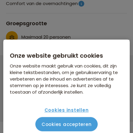
Comfort van de overnachtingen
Groepsgrootte
Maximaal 20 personen
Onze website gebruikt cookies
Onze website maakt gebruik van cookies, dit zijn
Groepsrondreis Laos en Cambodja
kleine tekstbestanden, om je gebruikservaring te
verbeteren en de inhoud en advertenties af te
30 dagen vanaf 4.189 p.p.
stemmen op je interesses. Je kunt ze volledig
toestaan of afzonderlijk instellen.
Bijkomende kosten €26,25 p.p. op basis van 2 personen
Data & prijzen
Cookies instellen
Cookies accepteren