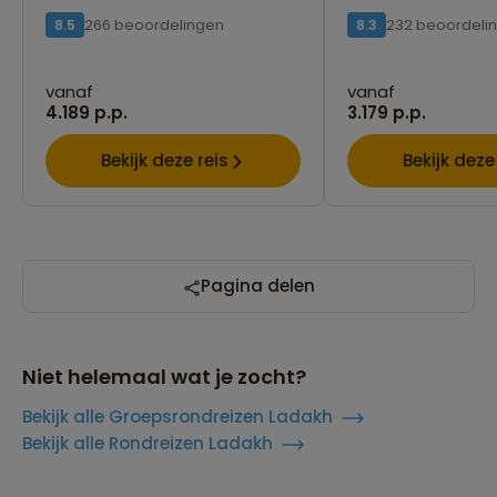
266 beoordelingen
232 beoordeli
8.5
8.3
vanaf
vanaf
4.189 p.p.
3.179 p.p.
Bekijk deze reis
Bekijk deze
Pagina delen
Niet helemaal wat je zocht?
Bekijk alle Groepsrondreizen Ladakh
Bekijk alle Rondreizen Ladakh
Reizen met oog voor mens, cultuur en milieu