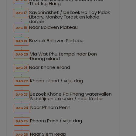
That Ing Hang
Savannakhet / bezoek Ho Tay Pidok
DAG 17
Library, Monkey Forest en lokale
dorpen
Naar Bolaven Plateau
DAG 18
Bezoek Bolaven Plateau
DAG 19
Via Wat Phu tempel naar Don
DAG 20
Daeng eiland
Naar Khone eiland
DAG 21
Khone eiland / vrije dag
DAG 22
Bezoek Khone Pa Pheng watervallen
DAG 23
& dolfijnen excursie / naar Kratie
Naar Phnom Penh
DAG 24
Phnom Penh / vrije dag
DAG 25
Naar Siem Reap
DAG 26