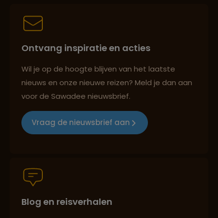
Persoonlijk en deskundig reisadvies
Ontvang inspiratie en acties
Best beoordeelde reisroutes
Wil je op de hoogte blijven van het laatste
nieuws en onze nieuwe reizen? Meld je dan aan
voor de Sawadee nieuwsbrief.
Reizen met oog voor mens, cultuur en milieu
Vraag de nieuwsbrief aan
Groepsreizen mét indivuele vrijheid
Blog en reisverhalen
Persoonlijk en deskundig reisadvies