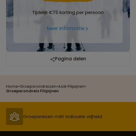
Tijdelijk €75 korting per persoon
Meer informatie
Pagina delen
Home
•
Groepsrondreizen
•
Azië
•
Filipijnen
•
Reizen met oog voor mens, cultuur en milieu
Groepsrondreis Filipijnen
Groepsreizen mét indivuele vrijheid