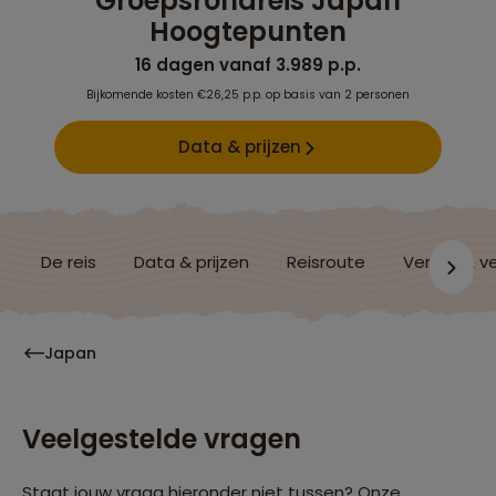
Groepsrondreis Japan
Hoogtepunten
16 dagen vanaf 3.989 p.p.
Bijkomende kosten €26,25 p.p. op basis van 2 personen
Data & prijzen
De reis
Data & prijzen
Reisroute
Verblijf & v
Japan
Veelgestelde vragen
Staat jouw vraag hieronder niet tussen? Onze