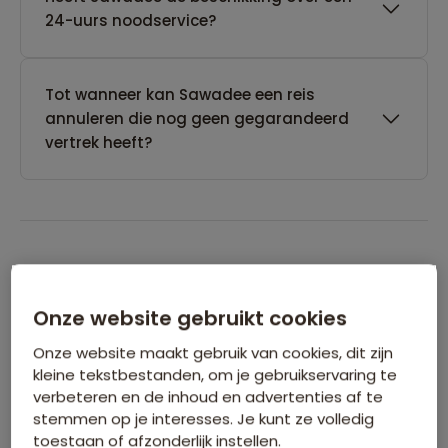
24-uurs noodservice?
Tot wanneer kan Sawadee een reis
annuleren die nog geen gegarandeerd
vertrek heeft?
Boeken van je reis
Onze website gebruikt cookies
Wanneer kan ik het beste een reis
Onze website maakt gebruik van cookies, dit zijn
boeken?
kleine tekstbestanden, om je gebruikservaring te
verbeteren en de inhoud en advertenties af te
stemmen op je interesses. Je kunt ze volledig
Kan ik ook eerst een optie nemen op een
toestaan of afzonderlijk instellen.