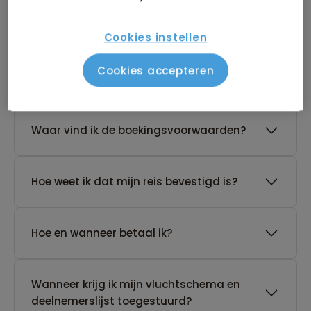
reis?
Cookies instellen
De reis van mijn keuze heeft nog geen
Cookies accepteren
gegarandeerd vertrek. Wat nu?
Waar vind ik de boekingsvoorwaarden?
Hoe weet ik dat mijn reis bevestigd is?
Hoe en wanneer betaal ik?
Wanneer krijg ik mijn vluchtschema en
deelnemerslijst toegestuurd?