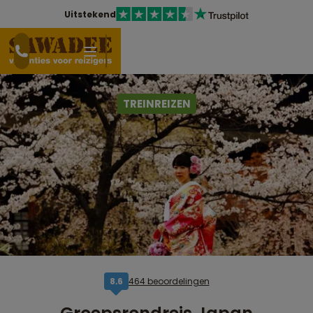
Uitstekend
TREINREIZEN
464 beoordelingen
8,6