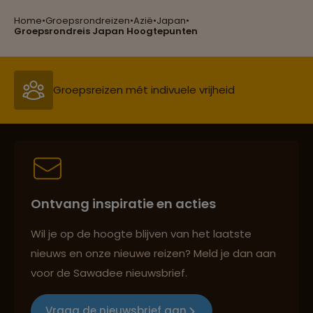
Home
•
Groepsrondreizen
•
Azië
•
Japan
•
Groepsreizen mét indivuele vrijheid
Groepsrondreis Japan Hoogtepunten
Persoonlijk en deskundig reisadvies
Best beoordeelde reisroutes
Ontvang inspiratie en acties
Reizen met oog voor mens, cultuur en milieu
Wil je op de hoogte blijven van het laatste
nieuws en onze nieuwe reizen? Meld je dan aan
voor de Sawadee nieuwsbrief.
Groepsreizen mét indivuele vrijheid
Vraag de nieuwsbrief aan