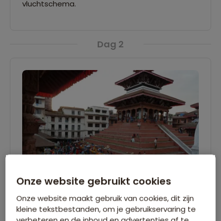
vluchtschema.
Dag 2
Onze website gebruikt cookies
Onze website maakt gebruik van cookies, dit zijn
kleine tekstbestanden, om je gebruikservaring te
Aankomst Kathmandu
verbeteren en de inhoud en advertenties af te