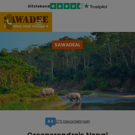
Uitstekend
SAWADEAL
270 beoordelingen
8,5