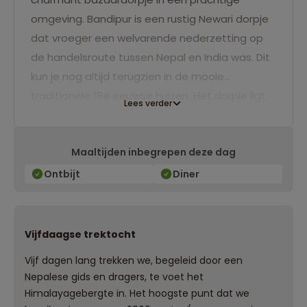
omgeving. Bandipur is een rustig Newari dorpje
dat vroeger een welvarende nederzetting op
de handelsroute tussen Nepal en India was. Dit
kun je nog altijd terugzien in de mooie
traditionele 18e eeuwse huizen. Het dorpje ligt
Lees verder
in een prachtige subtropische omgeving waar
je kunt wandelen. Aan de horizon schitteren de
Maaltijden inbegrepen deze dag
besneeuwde toppen van de Himalaya. Je
overnacht in een sfeervolle Newari-stijl
Ontbijt
Diner
accommodatie in het dorpcentrum.
Vijfdaagse trektocht
Vijf dagen lang trekken we, begeleid door een
Nepalese gids en dragers, te voet het
Himalayagebergte in. Het hoogste punt dat we