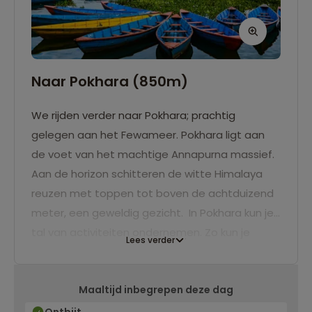
Naar Pokhara (850m)
We rijden verder naar Pokhara; prachtig
gelegen aan het Fewameer. Pokhara ligt aan
de voet van het machtige Annapurna massief.
Aan de horizon schitteren de witte Himalaya
reuzen met toppen tot boven de achtduizend
meter, een geweldig gezicht. In Pokhara kun je
tal van activiteiten ondernemen. Zo kun je
Lees verder
heerlijk roeien over meer, of maak een
wandeling naar de witte Peace Pagoda aan de
Maaltijd inbegrepen deze dag
overkant van het meer. Vanuit hier heb je een
geweldig uitzicht over Pokhara en de Himalaya.
Ontbijt