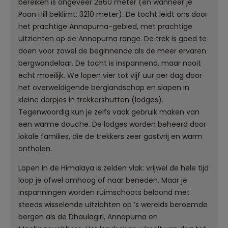
bereiken is ongeveer 2860 meter (en wanneer je
Poon Hill beklimt: 3210 meter). De tocht leidt ons door
het prachtige Annapurna-gebied, met prachtige
uitzichten op de Annapurna range. De trek is goed te
doen voor zowel de beginnende als de meer ervaren
bergwandelaar. De tocht is inspannend, maar nooit
echt moeilijk. We lopen vier tot vijf uur per dag door
het overweldigende berglandschap en slapen in
kleine dorpjes in trekkershutten (lodges).
Tegenwoordig kun je zelfs vaak gebruik maken van
een warme douche. De lodges worden beheerd door
lokale families, die de trekkers zeer gastvrij en warm
onthalen.
Lopen in de Himalaya is zelden vlak: vrijwel de hele tijd
loop je ofwel omhoog of naar beneden. Maar je
inspanningen worden ruimschoots beloond met
steeds wisselende uitzichten op ’s werelds beroemde
bergen als de Dhaulagiri, Annapurna en