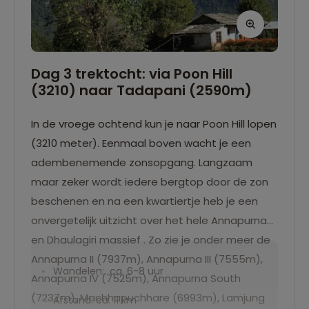
Dag 3 trektocht: via Poon Hill
(3210) naar Tadapani (2590m)
In de vroege ochtend kun je naar Poon Hill lopen
(3210 meter). Eenmaal boven wacht je een
adembenemende zonsopgang. Langzaam
maar zeker wordt iedere bergtop door de zon
beschenen en na een kwartiertje heb je een
onvergetelijk uitzicht over het hele Annapurna-
en Dhaulagiri massief . Zo zie je onder meer de
Annapurna II (7937m), Annapurna III (7555m),
Wandelen: ca. 6-8 uur
Annapurna IV (7525m), Annapurna South
(7237m), Machhapuchhare (6993m), Lamjung
Afstand: ca. 11 km