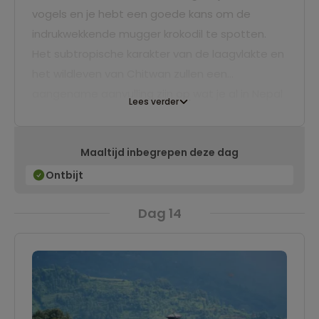
vogels en je hebt een goede kans om de
indrukwekkende mugger krokodil te spotten.
Het subtropische karakter van de laagvlakte en
het wildleven van Chitwan zullen een
aangename aanvulling zijn op wat je al in Nepal
Lees verder
hebt meegemaakt.
Maaltijd inbegrepen deze dag
Ontbijt
Dag 14