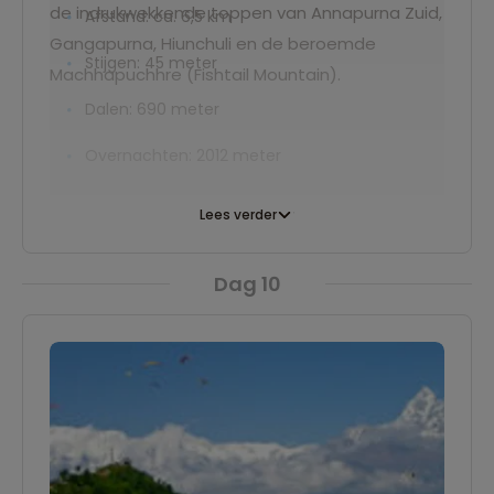
de indrukwekkende toppen van Annapurna Zuid,
Afstand: ca. 6,5 km
Gangapurna, Hiunchuli en de beroemde
Stijgen: 45 meter
Machhapuchhre (Fishtail Mountain).
Dalen: 690 meter
Overnachten: 2012 meter
Lees verder
Dag 10