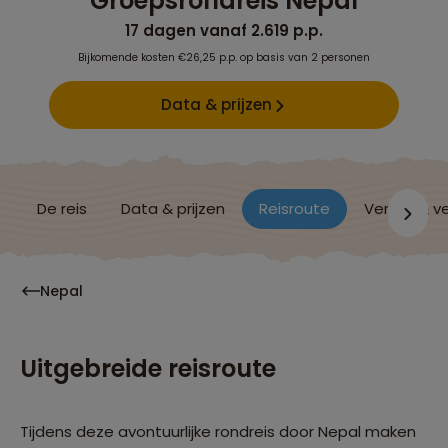
Groepsrondreis Nepal
17 dagen vanaf 2.619 p.p.
Bijkomende kosten €26,25 p.p. op basis van 2 personen
Data & prijzen
De reis
Data & prijzen
Reisroute
Verblijf & v
Nepal
Uitgebreide reisroute
Tijdens deze avontuurlijke rondreis door Nepal maken