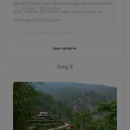
Himal (6931m) en de Dhaulagiri van maar liefst
Stijgen: 1200 meter
8.167 meter. Bij helder weer kun je zelfs de
Manaslu (8.156 m) zien.
Dalen: 1100 meter
Overnachten: 2590 meter
Lees verder
Dag 9