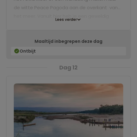
de witte Peace Pagoda aan de overkant van
het meer. Vanuit hier heb je een geweldig
Lees verder
uitzicht over Pokhara en de Himalaya. Zin in een
fietstochtje? Huur een stalen ros en maak een
Maaltijd inbegrepen deze dag
tochtje langs het meer!
Ontbijt
Dag 12