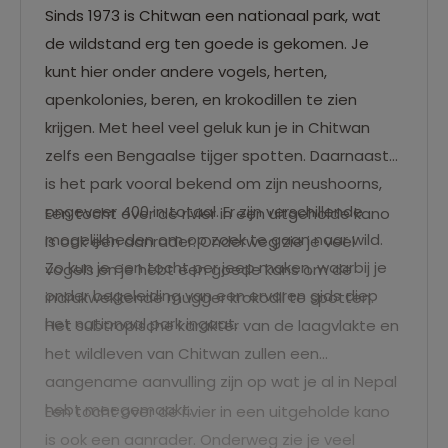
Sinds 1973 is Chitwan een nationaal park, wat
de wildstand erg ten goede is gekomen. Je
kunt hier onder andere vogels, herten,
apenkolonies, beren, en krokodillen te zien
krijgen. Met heel veel geluk kun je in Chitwan
zelfs een Bengaalse tijger spotten. Daarnaast
is het park vooral bekend om zijn neushoorns,
ongeveer 400 in totaal. Er zijn verschillende
Een tocht over de rivier in een uitgeholde kano
mogelijkheden om op zoek te gaan naar wild.
is ook een aanrader. Onderweg zie je veel
Zo kun je een tocht per jeep maken, waarbij je
vogels en je hebt een goede kans om de
onder begeleiding van een ervaren gids diep
indrukwekkende mugger krokodil te spotten.
het nationaal park ingaat.
Het subtropische karakter van de laagvlakte en
het wildleven van Chitwan zullen een
aangename aanvulling zijn op wat je al in Nepal
hebt meegemaakt.
Een tocht over de rivier in een uitgeholde kano
is ook een aanrader. Onderweg zie je veel