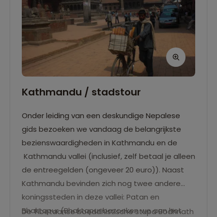
Kathmandu / stadstour
Onder leiding van een deskundige Nepalese
gids bezoeken we vandaag de belangrijkste
bezienswaardigheden in Kathmandu en de
Kathmandu vallei (inclusief, zelf betaal je alleen
de entreegelden (ongeveer 20 euro)). Naast
Kathmandu bevinden zich nog twee andere
koningssteden in deze vallei: Patan en
Bhaktapur (Bhaktapur bezoeken we aan het
De Tibetaanse boeddhistische stupa Bodhnath