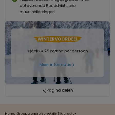
betoverende Boeddhistische
muurschilderingen
WINTERVOORDEEL
Tijdelijk €75 korting per persoon
Meer informatie
Reizen met oog voor mens, cultuur en milieu
Pagina delen
Home
•
Groepsrondreizen
•
Azië
•
Zijderoute
•
Groepsreizen mét indivuele vrijheid