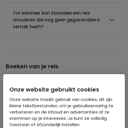
Tot wanneer kan Sawadee een reis
annuleren die nog geen gegarandeerd
vertrek heeft?
Boeken van je reis
Wanneer kan ik het beste een reis
Onze website gebruikt cookies
boeken?
Onze website maakt gebruik van cookies, dit zijn
kleine tekstbestanden, om je gebruikservaring te
Kan ik ook eerst een optie nemen op een
verbeteren en de inhoud en advertenties af te
stemmen op je interesses. Je kunt ze volledig
reis?
toestaan of afzonderlijk instellen.