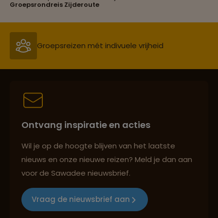
Groepsrondreis Zijderoute
Reiszekerheid met Sawadee
Persoonlijk en deskundig reisadvies
Ontvang inspiratie en acties
Reizen met oog voor mens, cultuur en milieu
Wil je op de hoogte blijven van het laatste
nieuws en onze nieuwe reizen? Meld je dan aan
voor de Sawadee nieuwsbrief.
Groepsreizen mét indivuele vrijheid
Vraag de nieuwsbrief aan