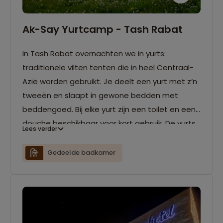
Ak-Say Yurtcamp - Tash Rabat
In Tash Rabat overnachten we in yurts:
traditionele vilten tenten die in heel Centraal-
Azië worden gebruikt. Je deelt een yurt met z’n
tweeën en slaapt in gewone bedden met
beddengoed. Bij elke yurt zijn een toilet en een
douche beschikbaar voor kort gebruik. De yurts
Lees verder
beschikken over elektriciteit wanneer de
generator draait, en op verzoek kan de kachel
Gedeelde badkamer
kort worden opgestookt.