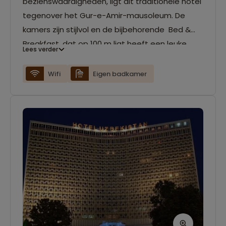
bezienswaardigheden, ligt dit traditionele hotel
tegenover het Gur-e-Amir-mausoleum. De
kamers zijn stijlvol en de bijbehorende Bed &
Breakfast, dat op 100 m ligt heeft een leuke
Lees verder
binnentuin.
Wifi
Eigen badkamer