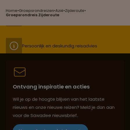
Home
•
Groepsrondreizen
•
Azië
•
Zijderoute
•
Groepsreizen mét indivuele vrijheid
Groepsrondreis Zijderoute
Persoonlijk en deskundig reisadvies
Best beoordeelde reisroutes
Ontvang inspiratie en acties
Reizen met oog voor mens, cultuur en milieu
Wil je op de hoogte blijven van het laatste
nieuws en onze nieuwe reizen? Meld je dan aan
voor de Sawadee nieuwsbrief.
Groepsreizen mét indivuele vrijheid