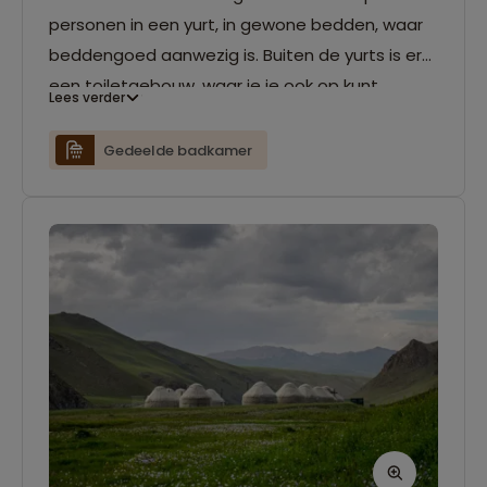
personen in een yurt, in gewone bedden, waar
beddengoed aanwezig is. Buiten de yurts is er
een toiletgebouw, waar je je ook op kunt
Lees verder
frissen. Er zijn zelfs douches (wees graag
spaarzaam met water, aangezien dit per auto
Gedeelde badkamer
moet worden aangeleverd, net als de stookolie
voor de ‘warme’ douche). In de yurts is
elektriciteit (alleen gedurende tijden dat de
generator draait), en kan de kachel, op verzoek,
voor enkele uren worden opgestookt.