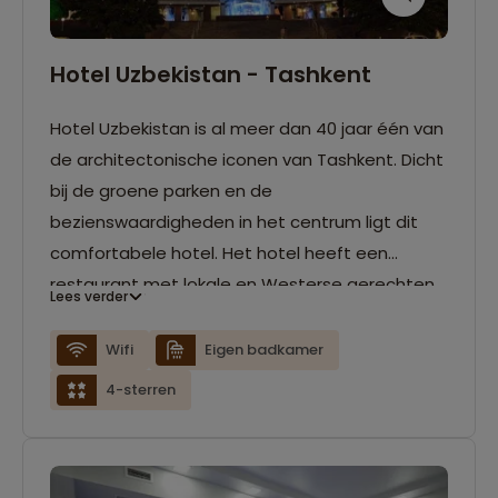
Hotel Uzbekistan - Tashkent
Hotel Uzbekistan is al meer dan 40 jaar één van
de architectonische iconen van Tashkent. Dicht
bij de groene parken en de
bezienswaardigheden in het centrum ligt dit
comfortabele hotel. Het hotel heeft een
restaurant met lokale en Westerse gerechten
Lees verder
en een bar waar je lekker kunt zitten en relaxen.
Wifi
Eigen badkamer
4-sterren