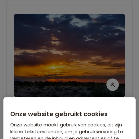
Woestijnovernachting - Darvaza
Onze website gebruikt cookies
Tijdens een overnachting in vierpersoons yurts
Onze website maakt gebruik van cookies, dit zijn
vlak bij de gaskrater van Darvaza, ooit
kleine tekstbestanden, om je gebruikservaring te
verbeteren en de inhoud en advertenties af te