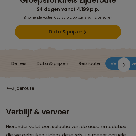
Groepsrondreis Zijderoute
24 dagen vanaf 4.199 p.p.
Bijkomende kosten €26,25 p.p. op basis van 2 personen
Data & prijzen
De reis
Data & prijzen
Reisroute
Verblijf & v
Zijderoute
Verblijf & vervoer
Hieronder volgt een selectie van de accommodaties
die we gebruiken tijdens deze reis. De meest actuele