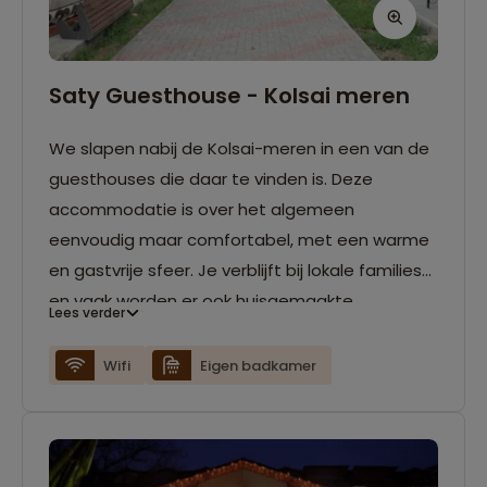
Saty Guesthouse - Kolsai meren
We slapen nabij de Kolsai-meren in een van de
guesthouses die daar te vinden is. Deze
accommodatie is over het algemeen
eenvoudig maar comfortabel, met een warme
en gastvrije sfeer. Je verblijft bij lokale families
en vaak worden er ook huisgemaakte
Lees verder
maaltijden geserveerd. De voorzieningen zijn
meestal basic: de badkamers worden vaak
Wifi
Eigen badkamer
gedeeld met andere gasten en wifi is niet altijd
vanzelfsprekend of kan beperkt zijn door de
afgelegen ligging. Een eenpersoonskamer is
hier niet altijd beschikbaar.