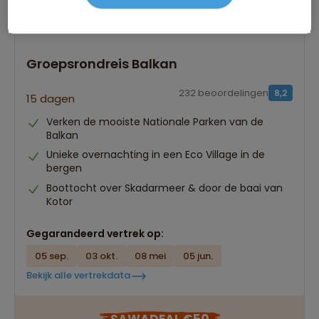
Groepsrondreis Balkan
232 beoordelingen
8,2
15 dagen
Verken de mooiste Nationale Parken van de
Balkan
Unieke overnachting in een Eco Village in de
bergen
Boottocht over Skadarmeer & door de baai van
Kotor
Gegarandeerd vertrek op:
05 sep.
03 okt.
08 mei
05 jun.
Bekijk alle vertrekdata
SAWADEAL €50