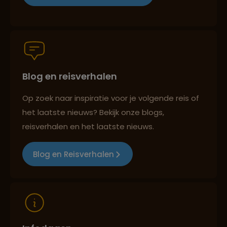
Groepsreizen mét indivuele vrijheid
Blog en reisverhalen
Persoonlijk en deskundig reisadvies
Op zoek naar inspiratie voor je volgende reis of
het laatste nieuws? Bekijk onze blogs,
Best beoordeelde reisroutes
reisverhalen en het laatste nieuws.
Blog en Reisverhalen
Reizen met oog voor mens, cultuur en milieu