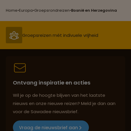
Reizen met oog voor mens, cultuur en milieu
Home
•
Europa
•
Groepsrondreizen
•
Bosnië en Herzegovina
Groepsreizen mét indivuele vrijheid
Persoonlijk en deskundig reisadvies
Ontvang inspiratie en acties
Best beoordeelde reisroutes
Wil je op de hoogte blijven van het laatste
nieuws en onze nieuwe reizen? Meld je dan aan
voor de Sawadee nieuwsbrief.
Reizen met oog voor mens, cultuur en milieu
Vraag de nieuwsbrief aan