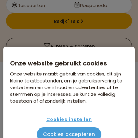
Reissoorten
Reisperiode
Bekijk 1 reis
Filteren & sorteren
Onze website gebruikt cookies
Onze website maakt gebruik van cookies, dit zijn
Er is
1
reis die voldoet aan jouw wensen
kleine tekstbestanden, om je gebruikservaring te
verbeteren en de inhoud en advertenties af te
Bosnië en Herzegovina
Groepsrondreizen
Verwijder alle filters
stemmen op je interesses. Je kunt ze volledig
toestaan of afzonderlijk instellen.
Cookies instellen
Cookies accepteren