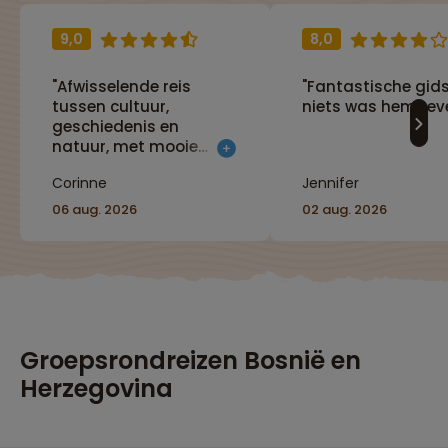
9,0
8,0
"Afwisselende reis
"Fantastische gids
tussen cultuur,
niets was hem teve
geschiedenis en
natuur, met mooie
wandelingen,
Corinne
Jennifer
boottochten en
wijnproeverij."
06 aug. 2026
02 aug. 2026
Groepsrondreizen Bosnië en
Herzegovina