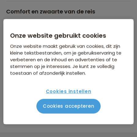
Comfort en zwaarte van de reis
Zwaarte van de reis
Onze website gebruikt cookies
Comfort van de overnachtingen
Onze website maakt gebruik van cookies, dit zijn
kleine tekstbestanden, om je gebruikservaring te
Groepsgrootte
verbeteren en de inhoud en advertenties af te
stemmen op je interesses. Je kunt ze volledig
Maximaal 18 personen
toestaan of afzonderlijk instellen.
Cookies instellen
SAWADEAL KORTING TOT € 50
Cookies accepteren
Profiteer nu van tijdelijke korting op vertrek:
Zaterdag 8 aug
Zaterdag 5 sep