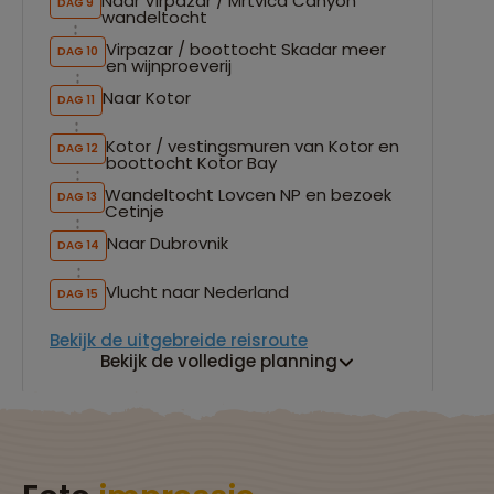
Naar Virpazar / Mrtvica Canyon
DAG 9
wandeltocht
Virpazar / boottocht Skadar meer
DAG 10
en wijnproeverij
Naar Kotor
DAG 11
Kotor / vestingsmuren van Kotor en
DAG 12
boottocht Kotor Bay
Wandeltocht Lovcen NP en bezoek
DAG 13
Cetinje
Naar Dubrovnik
DAG 14
Vlucht naar Nederland
DAG 15
Bekijk de uitgebreide reisroute
Bekijk de volledige planning