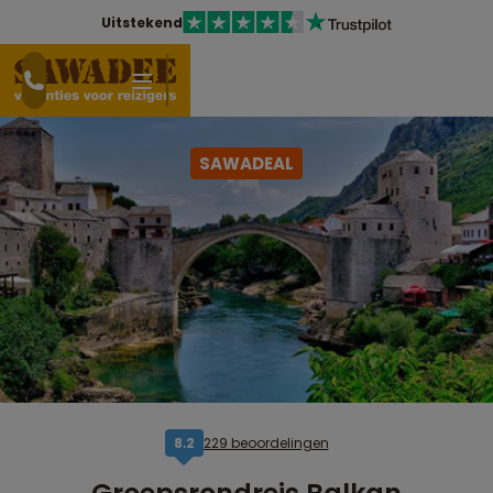
Uitstekend
SAWADEAL
229 beoordelingen
8,2