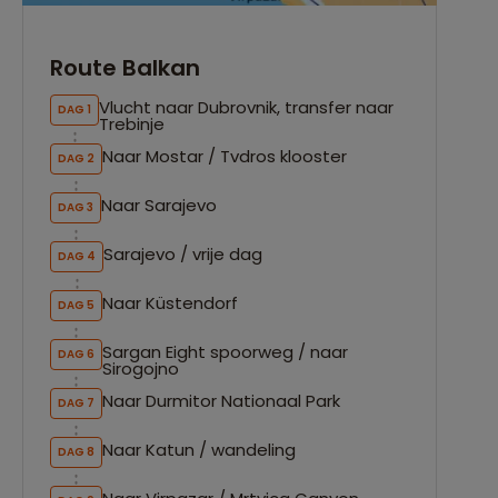
Route Balkan
Vlucht naar Dubrovnik, transfer naar
DAG 1
Trebinje
Naar Mostar / Tvdros klooster
DAG 2
Naar Sarajevo
DAG 3
Sarajevo / vrije dag
DAG 4
Naar Küstendorf
DAG 5
Sargan Eight spoorweg / naar
DAG 6
Sirogojno
Naar Durmitor Nationaal Park
DAG 7
Naar Katun / wandeling
DAG 8