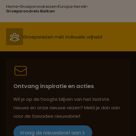
Home
•
Groepsrondreizen
•
Europa
•
Servië
•
Groepsreizen mét indivuele vrijheid
Groepsrondreis Balkan
Persoonlijk en deskundig reisadvies
Best beoordeelde reisroutes
Ontvang inspiratie en acties
Reizen met oog voor mens, cultuur en milieu
Wil je op de hoogte blijven van het laatste
nieuws en onze nieuwe reizen? Meld je dan aan
voor de Sawadee nieuwsbrief.
Groepsreizen mét indivuele vrijheid
Vraag de nieuwsbrief aan