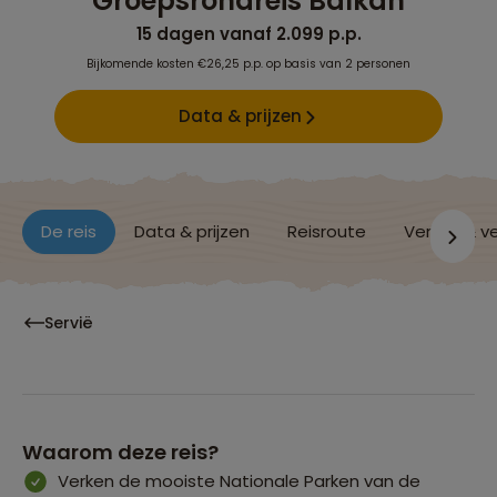
Groepsrondreis Balkan
15 dagen vanaf 2.099 p.p.
Bijkomende kosten €26,25 p.p. op basis van 2 personen
Data & prijzen
De reis
Data & prijzen
Reisroute
Verblijf & v
Servië
Waarom deze reis?
Verken de mooiste Nationale Parken van de