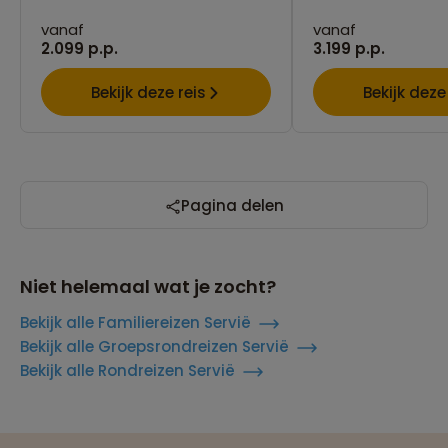
vanaf
vanaf
2.099 p.p.
3.199 p.p.
Bekijk deze reis
Bekijk deze
Pagina delen
Niet helemaal wat je zocht?
Bekijk alle Familiereizen Servië
Bekijk alle Groepsrondreizen Servië
Bekijk alle Rondreizen Servië
Reizen met oog voor mens, cultuur en milieu