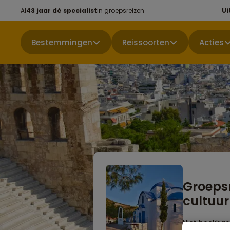
Al
43 jaar dé specialist
in groepsreizen
Ui
Bestemmingen
Reissoorten
Acties
Groeps
cultuu
Niet boekbaa