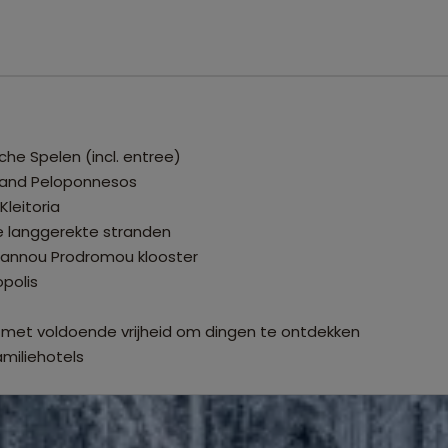
he Spelen (incl. entree)
iland Peloponnesos
Kleitoria
e langgerekte stranden
oannou Prodromou klooster
opolis
 met voldoende vrijheid om dingen te ontdekken
amiliehotels