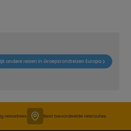
ijk andere reizen in Groepsrondreizen Europa
ig reisadvies
Best beoordeelde reisroutes