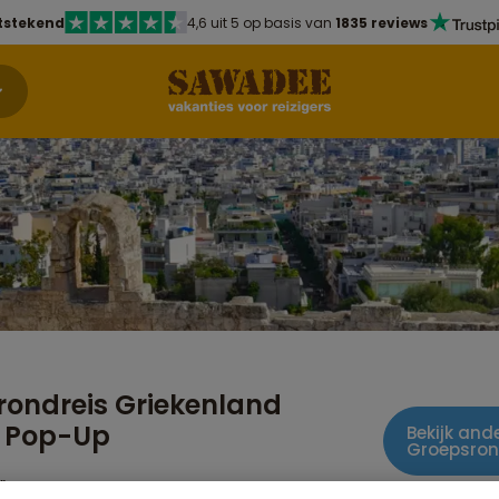
tstekend
4,6 uit 5 op basis van
1835 reviews
rondreis Griekenland
r Pop-Up
Bekijk ande
Groepsron
r