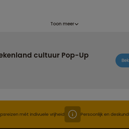
Toon meer
iekenland cultuur Pop-Up
Bek
psreizen mét indivuele vrijheid
Persoonlijk en deskund