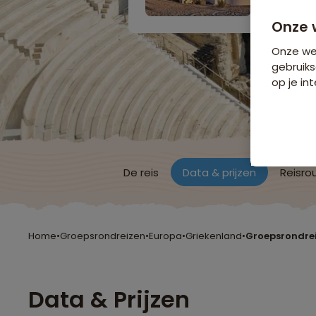
Onze 
Onze web
gebruiks
op je int
De reis
Data & prijzen
Reisro
Home
•
Groepsrondreizen
•
Europa
•
Griekenland
•
Groepsrondrei
Data & Prijzen