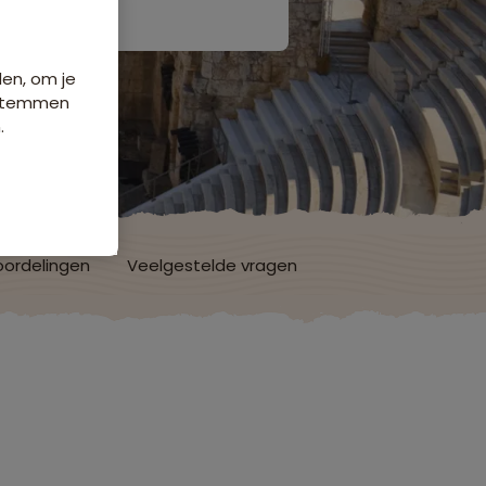
den, om je
e stemmen
.
ordelingen
Veelgestelde vragen