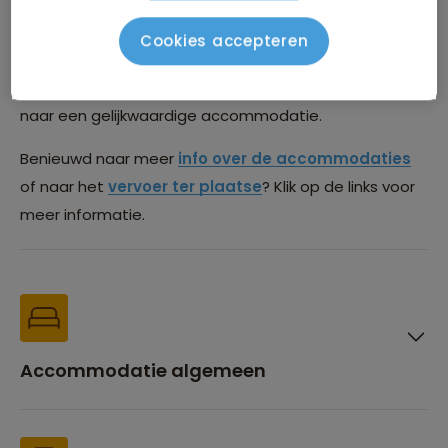
die we gebruiken tijdens deze reis. De meest actuele
lijst is na boeking te vinden in de Sawadee Reisapp.
Cookies accepteren
Deze lijst is onder voorbehoud van wijzigingen. Het kan
voorkomen dat we vanwege beschikbaarheid uitwijken
naar een gelijkwaardige accommodatie.
Benieuwd naar meer
info over de accommodaties
of naar het
vervoer ter plaatse
? Klik op de links voor
meer informatie.
Accommodatie algemeen