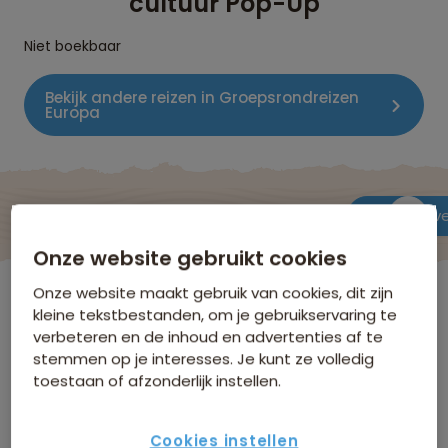
cultuur Pop-Up
Niet boekbaar
Bekijk andere reizen in Groepsrondreizen
Europa
De reis
Data & prijzen
Reisroute
Verblijf & v
Onze website gebruikt cookies
Onze website maakt gebruik van cookies, dit zijn
Griekenland
kleine tekstbestanden, om je gebruikservaring te
verbeteren en de inhoud en advertenties af te
stemmen op je interesses. Je kunt ze volledig
Verblijf & vervoer
toestaan of afzonderlijk instellen.
Hieronder volgt een selectie van de accommodaties
Cookies instellen