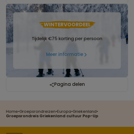
WINTERVOORDEEL
Tijdelijk €75 korting per persoon
Meer informatie
Pagina delen
Home
•
Groepsrondreizen
•
Europa
•
Griekenland
•
Reizen met oog voor mens, cultuur en milieu
Groepsrondreis Griekenland cultuur Pop-Up