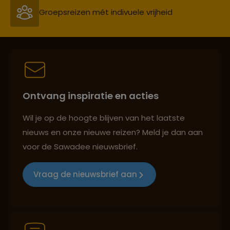
Groepsreizen mét indivuele vrijheid
Persoonlijk en deskundig reisadvies
Ontvang inspiratie en acties
Best beoordeelde reisroutes
Wil je op de hoogte blijven van het laatste
nieuws en onze nieuwe reizen? Meld je dan aan
voor de Sawadee nieuwsbrief.
Reizen met oog voor mens, cultuur en milieu
Vraag de nieuwsbrief aan
Groepsreizen mét indivuele vrijheid