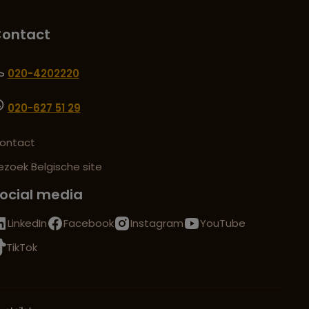
ontact
020-4202220
020-627 51 29
ontact
ezoek Belgische site
ocial media
LinkedIn
Facebook
Instagram
YouTube
TikTok