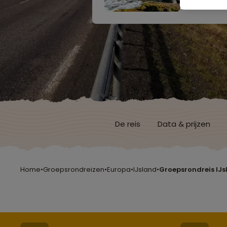
De reis
Data & prijzen
Home
•
Groepsrondreizen
•
Europa
•
IJsland
•
Groepsrondreis IJ