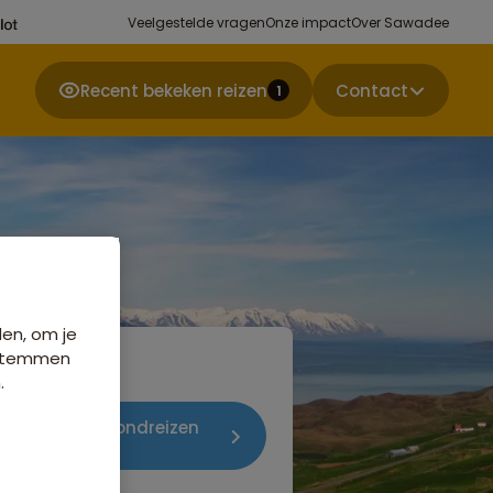
Veelgestelde vragen
Onze impact
Over Sawadee
Recent bekeken reizen
Contact
1
den, om je
e stemmen
.
izen in Groepsrondreizen