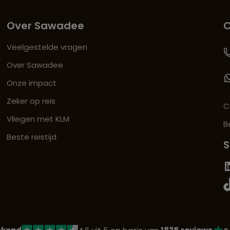
Over Sawadee
C
Veelgestelde vragen
Over Sawadee
Onze impact
Zeker op reis
C
Vliegen met KLM
B
Beste reistijd
S