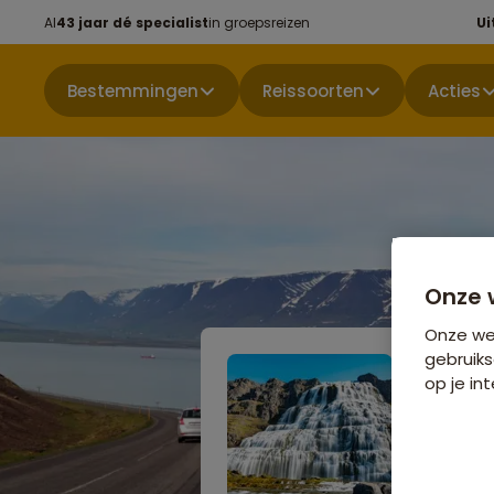
Al
43 jaar dé specialist
in groepsreizen
Ui
Bestemmingen
Reissoorten
Acties
Onze 
Onze web
gebruiks
op je int
Groepsr
Kampe
Niet boekbaa