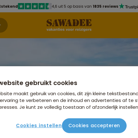
tstekend
4,6 uit 5 op basis van
1835 reviews
website gebruikt cookies
site maakt gebruik van cookies, dit zijn kleine tekstbestan
ervaring te verbeteren en de inhoud en advertenties af t
eresses. Je kunt ze volledig toestaan of afzonderlijk instellen
ondreis IJsland
ren
Bekijk andere re
Europa
Cookies instellen
Cookies accepteren
r