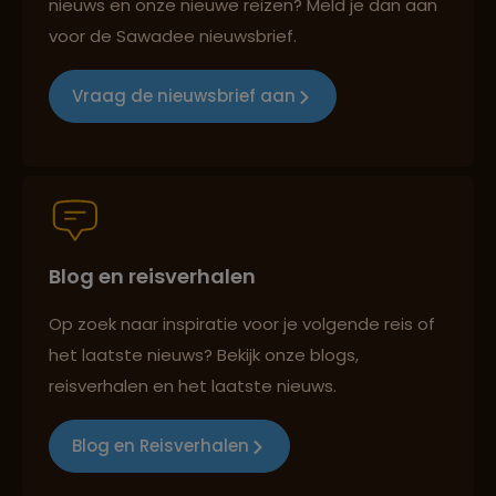
nieuws en onze nieuwe reizen? Meld je dan aan
voor de Sawadee nieuwsbrief.
Reizen met oog voor mens, cultuur en milieu
Vraag de nieuwsbrief aan
Groepsreizen mét indivuele vrijheid
Blog en reisverhalen
Persoonlijk en deskundig reisadvies
Op zoek naar inspiratie voor je volgende reis of
het laatste nieuws? Bekijk onze blogs,
Best beoordeelde reisroutes
reisverhalen en het laatste nieuws.
Blog en Reisverhalen
Reizen met oog voor mens, cultuur en milieu