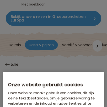
Niet boekbaar
Bekijk andere reizen in Groepsrondreizen
Europa
De reis
Data & prijzen
Verblijf & vervoer
Vluc
Italië
Data & Prijzen
Onze website gebruikt cookies
Onze website maakt gebruik van cookies, dit zijn
Klik op de links voor meer informatie over:
kleine tekstbestanden, om je gebruikservaring te
verbeteren en de inhoud en advertenties af te