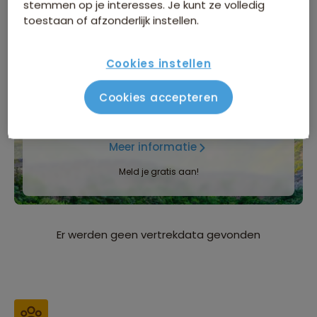
Inbegrepen in de reissom
stemmen op je interesses. Je kunt ze volledig
toestaan of afzonderlijk instellen.
Bijkomende kosten
Cookies instellen
INFORMATIEDAG
Cookies accepteren
Zaterdag 5 september
, Natlab in Eindhoven
Meer informatie
Meld je gratis aan!
Er werden geen vertrekdata gevonden