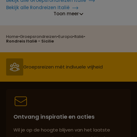
Bekijk alle Groepsrondreizen Italië
Bekijk alle Rondreizen Italië
Toon meer
Home
•
Groepsrondreizen
•
Europa
•
Italië
•
Reizen met oog voor mens, cultuur en milieu
Rondreis Italië - Sicilie
Groepsreizen mét indivuele vrijheid
Persoonlijk en deskundig reisadvies
Ontvang inspiratie en acties
Best beoordeelde reisroutes
Wil je op de hoogte blijven van het laatste