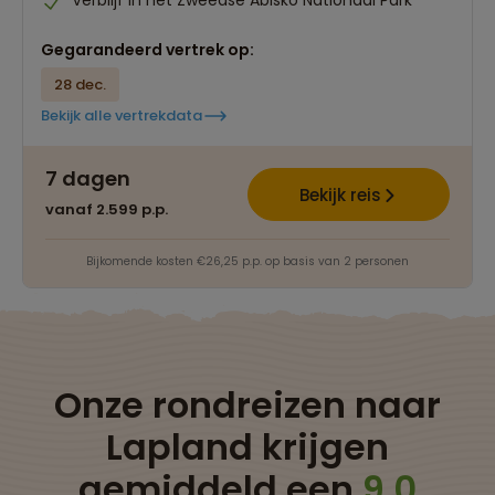
Verblijf in het Zweedse Abisko Nationaal Park
Gegarandeerd vertrek op:
28 dec.
Bekijk alle vertrekdata
7 dagen
Bekijk reis
vanaf 2.599 p.p.
Bijkomende kosten €26,25 p.p. op basis van 2 personen
Onze rondreizen naar
Lapland krijgen
gemiddeld een
9.0