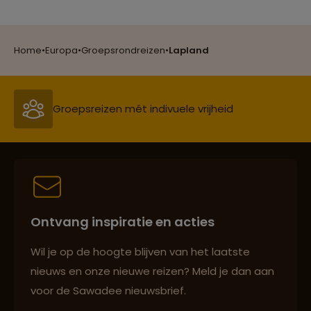
Reizen met oog voor mens, cultuur en milieu
Home
•
Europa
•
Groepsrondreizen
•
Lapland
Groepsreizen mét indivuele vrijheid
Persoonlijk en deskundig reisadvies
Ontvang inspiratie en acties
Best beoordeelde reisroutes
Wil je op de hoogte blijven van het laatste
nieuws en onze nieuwe reizen? Meld je dan aan
voor de Sawadee nieuwsbrief.
Reizen met oog voor mens, cultuur en milieu