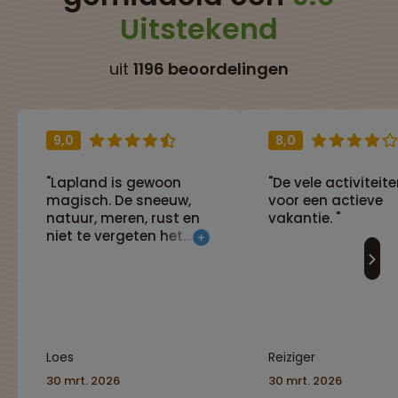
Uitstekend
uit
1196 beoordelingen
9,0
8,0
"Lapland is gewoon
"De vele activiteit
magisch. De sneeuw,
voor een actieve
natuur, meren, rust en
vakantie. "
niet te vergeten het
Noorderlicht als je
mazzel hebt. En dat
hadden wij! Het
programma was ook
super."
Loes
Reiziger
30 mrt. 2026
30 mrt. 2026