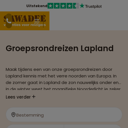
Uitstekend
Groepsrondreizen Lapland
Maak tijdens een van onze groepsrondreizen door
Lapland kennis met het verre noorden van Europa. In
de zomer gaat in Lapland de zon nauwelijks onder en
in de winter weet het magnifieke Noorderlicht je zeker
de adem te benemen. Maak een groepsrondreis door
Lees verder
het winterse landschap met sledehonden, op
sneeuwschoenen en in traditionele Sami-tenten.
Bestemming