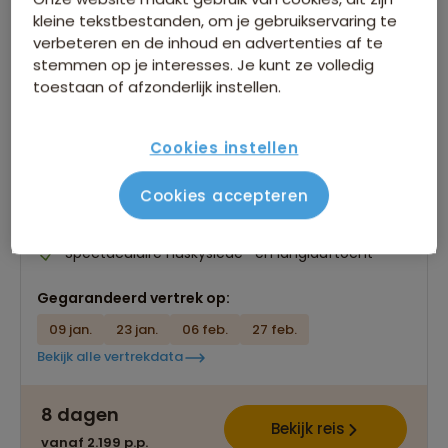
kleine tekstbestanden, om je gebruikservaring te
verbeteren en de inhoud en advertenties af te
stemmen op je interesses. Je kunt ze volledig
toestaan of afzonderlijk instellen.
Groepsrondreis Lapland Winter -
Kylmäluoma
Cookies instellen
935 beoordelingen
9,0
8 dagen
Cookies accepteren
Vrijwel alle activiteiten en maaltijden inclusief
Unieke kans op het zien van het noorderlicht
Spectaculaire huskyslede- en langlauftocht
Gegarandeerd vertrek op:
09 jan.
23 jan.
06 feb.
27 feb.
Bekijk alle vertrekdata
8 dagen
Bekijk reis
vanaf 2.199 p.p.