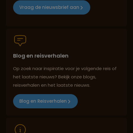
Vraag de nieuwsbrief aan
Groepsreizen mét indivuele vrijheid
Blog en reisverhalen
Persoonlijk en deskundig reisadvies
Op zoek naar inspiratie voor je volgende reis of
het laatste nieuws? Bekijk onze blogs,
Best beoordeelde reisroutes
reisverhalen en het laatste nieuws.
Blog en Reisverhalen
Reizen met oog voor mens, cultuur en milieu