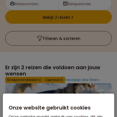
Reissoorten
Reisperiode
Bekijk 2 reizen
Filteren & sorteren
Er zijn
2
reizen die voldoen aan jouw
wensen
Groepsrondreizen
Lapland
Verwijder alle filters
Onze website gebruikt cookies
Onze website maakt gebruik van cookies, dit zijn