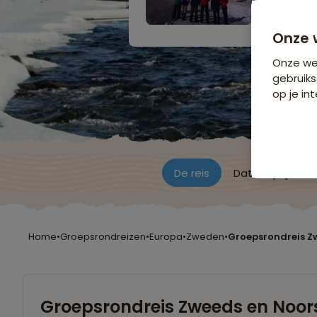
7 dagen v
Bijkomende koste
Onze 
Onze web
gebruiks
op je int
De reis
Data & prijzen
Home
•
Groepsrondreizen
•
Europa
•
Zweden
•
Groepsrondreis Z
Groepsrondreis Zweeds en Noor