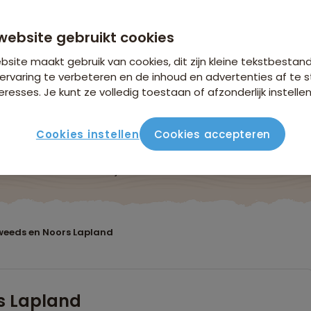
anaf 2.599 p.p.
n €26,25 p.p. op basis van 2 personen
website gebruikt cookies
site maakt gebruik van cookies, dit zijn kleine tekstbestan
ervaring te verbeteren en de inhoud en advertenties af t
eresses. Je kunt ze volledig toestaan of afzonderlijk instellen
Cookies instellen
Cookies accepteren
Reisroute
Verblijf & vervoer
Vluchtinfo
Praktis
weeds en Noors Lapland
s Lapland