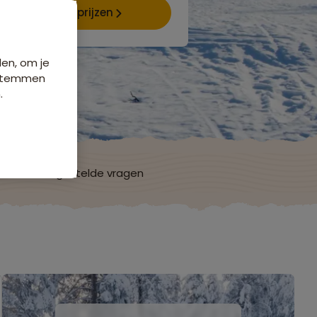
Data & prijzen
den, om je
e stemmen
.
ch
Veelgestelde vragen