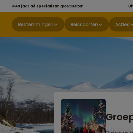
Al
43 jaar dé specialist
in groepsreizen
Ui
Bestemmingen
Reissoorten
Acties
Groep