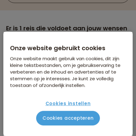
Er is
1
reis die voldoet aan jouw wensen
Groepsrondreizen
Slovenië
Verwijder alle filters
Onze website gebruikt cookies
Onze website maakt gebruik van cookies, dit zijn
kleine tekstbestanden, om je gebruikservaring te
verbeteren en de inhoud en advertenties af te
stemmen op je interesses. Je kunt ze volledig
toestaan of afzonderlijk instellen.
Cookies instellen
Groepsrondreis Slovenië
Cookies accepteren
195 beoordelingen
8,3
10 dagen
Zeer complete, maar relaxte reis dichtbij huis