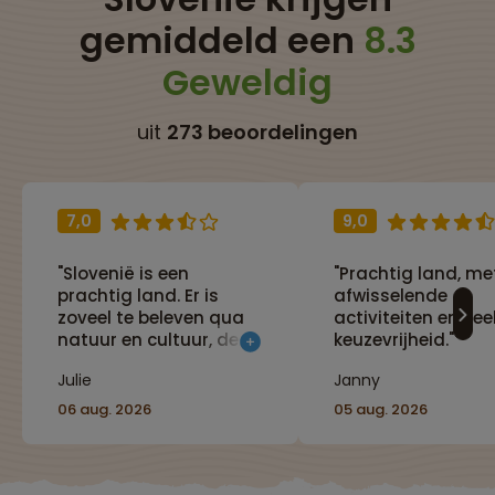
gemiddeld een
8.3
Geweldig
uit
273 beoordelingen
7,0
9,0
"Slovenië is een
"Prachtig land, me
prachtig land. Er is
afwisselende
zoveel te beleven qua
activiteiten en vee
natuur en cultuur, de
keuzevrijheid."
reis gaf ons hierover
Julie
Janny
een heel goed beeld."
06 aug. 2026
05 aug. 2026