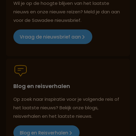
Wil je op de hoogte blijven van het laatste
nieuws en onze nieuwe reizen? Meld je dan aan
voor de Sawadee nieuwsbrief.
Reizen met oog voor mens, cultuur en milieu
Vraag de nieuwsbrief aan
Groepsreizen mét indivuele vrijheid
Blog en reisverhalen
Persoonlijk en deskundig reisadvies
Op zoek naar inspiratie voor je volgende reis of
het laatste nieuws? Bekijk onze blogs,
Best beoordeelde reisroutes
reisverhalen en het laatste nieuws.
Blog en Reisverhalen