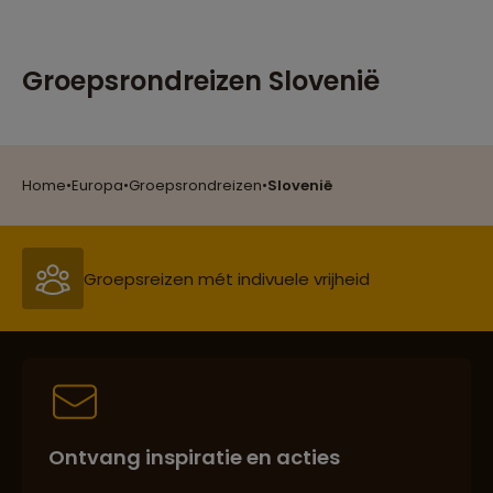
Groepsrondreizen Slovenië
Reizen met oog voor mens, cultuur en milieu
Home
•
Europa
•
Groepsrondreizen
•
Slovenië
Groepsreizen mét indivuele vrijheid
Persoonlijk en deskundig reisadvies
Ontvang inspiratie en acties
Best beoordeelde reisroutes