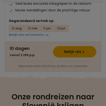
Veel leuke excursies inbegrepen in de reissom
Mooie wandelingen door de prachtige natuur
Gegarandeerd vertrek op:
21 aug.
21 mei
11 jun.
23 jul.
Bekijk alle vertrekdata
10 dagen
Bekijk reis
vanaf 2.199 p.p.
Bijkomende kosten €26,25 p.p. op basis van 2 personen
Onze rondreizen naar
Slovenië krijgen