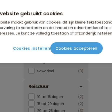
website gebruikt cookies
site maakt gebruik van cookies, dit zijn kleine tekstbestan
ervaring te verbeteren en de inhoud en advertenties af t
eresses. Je kunt ze volledig toestaan of afzonderlijk instellen
Reissoorten
Reisperiod
Cookies instellen
Cookies accepteren
Kortingen
Sawadeal
3
Reisduur
10 tot 15 dagen
2
15 tot 20 dagen
2
20 tot 25 dagen
3