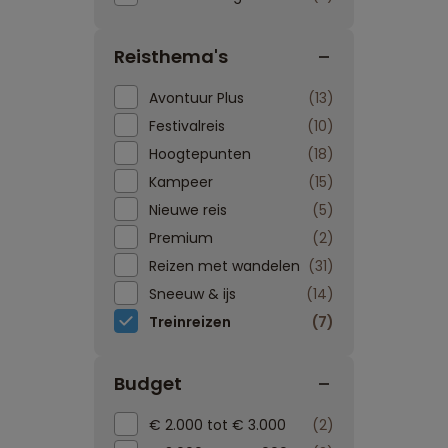
Reisthema's
Avontuur Plus
13
Festivalreis
10
Hoogtepunten
18
Kampeer
15
Nieuwe reis
5
Premium
2
Reizen met wandelen
31
Sneeuw & ijs
14
Treinreizen
7
Budget
€ 2.000 tot € 3.000
2