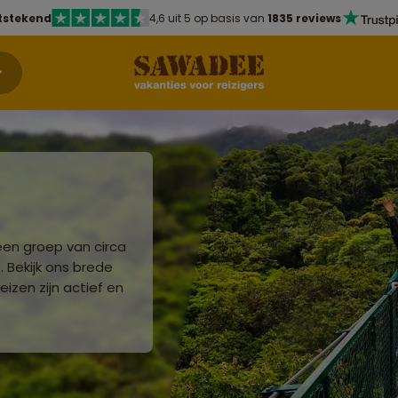
tstekend
4,6 uit 5 op basis van
1835 reviews
een groep van circa
 Bekijk ons brede
eizen zijn actief en