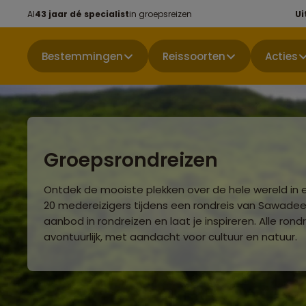
Al
43 jaar dé specialist
in groepsreizen
Ui
Bestemmingen
Reissoorten
Acties
Groepsrondreizen
Ontdek de mooiste plekken over de hele wereld in 
20 medereizigers tijdens een rondreis van Sawadee.
aanbod in rondreizen en laat je inspireren. Alle rondr
avontuurlijk, met aandacht voor cultuur en natuur.