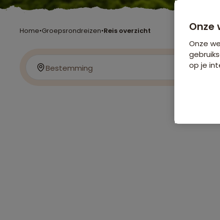
Onze 
Home
•
Groepsrondreizen
•
Reis overzicht
Onze web
gebruiks
op je int
Bestemming