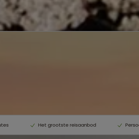
utes
Het grootste reisaanbod
Perso