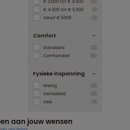
€ 3.000 tot € 4.000
3
€ 4.000 tot € 5.000
1
Vanaf € 5000
1
Comfort
Standaard
2
Comfortabel
5
Fysieke inspanning
Weinig
3
Gemiddeld
3
Veel
1
doen aan jouw wensen
jder alle filters