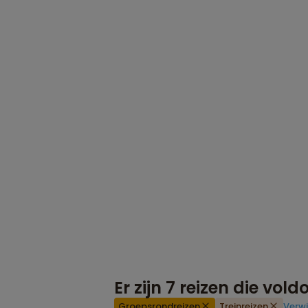
Er zijn
7
reizen die vol
Groepsrondreizen
Treinreizen
Verwi