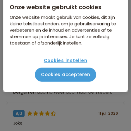
8,3
Onze website gebruikt cookies
Onze website maakt gebruik van cookies, dit zijn
9 beoordelingen
kleine tekstbestanden, om je gebruikservaring te
verbeteren en de inhoud en advertenties af te
stemmen op je interesses. Je kunt ze volledig
Hoe controleren en plaatsen wij reviews?
toestaan of afzonderlijk instellen.
9,0
19 juli 2026
Cookies instellen
Miriam
Cookies accepteren
“De route vond ik echt geweldig. Leuke steden
en leuk druk, daarna door naar de rust van de
bergen en daarna weer door naar de steden.”
9,0
11 juli 2026
Joke