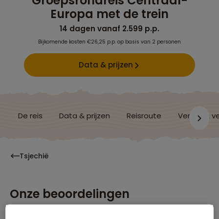
Groepsrondreis Centraal-
Europa met de trein
14 dagen vanaf 2.599 p.p.
Bijkomende kosten €26,25 p.p. op basis van 2 personen
Data & prijzen
De reis
Data & prijzen
Reisroute
Verblijf & v
Tsjechië
Onze beoordelingen