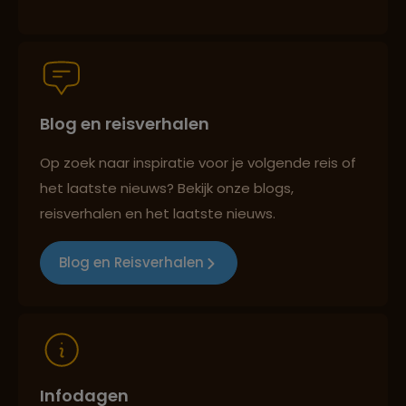
Groepsreizen mét indivuele vrijheid
Blog en reisverhalen
Persoonlijk en deskundig reisadvies
Op zoek naar inspiratie voor je volgende reis of
het laatste nieuws? Bekijk onze blogs,
Best beoordeelde reisroutes
reisverhalen en het laatste nieuws.
Blog en Reisverhalen
Reizen met oog voor mens, cultuur en milieu
Infodagen