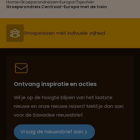
Home
•
Groepsrondreizen
•
Europa
•
Tsjechië
•
Reizen met oog voor mens, cultuur en milieu
Groepsrondreis Centraal-Europa met de trein
Groepsreizen mét indivuele vrijheid
Persoonlijk en deskundig reisadvies
Ontvang inspiratie en acties
Best beoordeelde reisroutes
Wil je op de hoogte blijven van het laatste
nieuws en onze nieuwe reizen? Meld je dan aan
voor de Sawadee nieuwsbrief.
Reizen met oog voor mens, cultuur en milieu
Vraag de nieuwsbrief aan