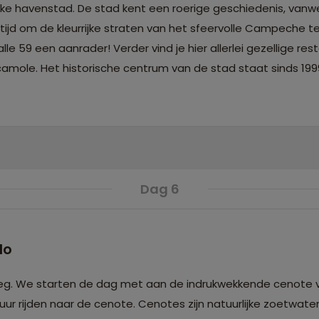
ke havenstad. De stad kent een roerige geschiedenis, vanw
jd om de kleurrijke straten van het sfeervolle Campeche te
e 59 een aanrader! Verder vind je hier allerlei gezellige res
uacamole. Het historische centrum van de stad staat sinds 19
Dag 6
do
eg. We starten de dag met aan de indrukwekkende cenote 
r rijden naar de cenote. Cenotes zijn natuurlijke zoetwate