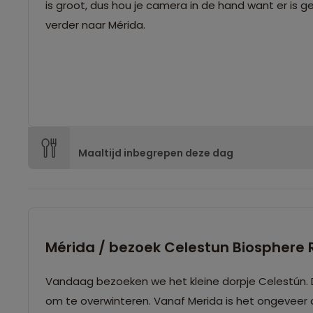
is groot, dus hou je camera in de hand want er is 
verder naar Mérida.
Maaltijd inbegrepen deze dag
Mérida / bezoek Celestun Biosphere 
Vandaag bezoeken we het kleine dorpje Celestún. Dit gebied staat bekend om zijn grote aantallen flamingo’s die hier komen
om te overwinteren. Vanaf Merida is het ongeveer a