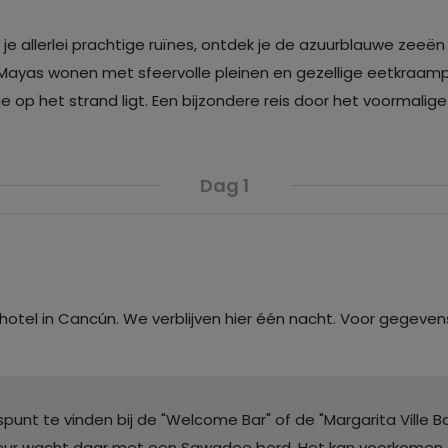
 je allerlei prachtige ruïnes, ontdek je de azuurblauwe zee
yas wonen met sfeervolle pleinen en gezellige eetkraampjes
 je op het strand ligt. Een bijzondere reis door het voormalig
Dag 1
otel in Cancún. We verblijven hier één nacht. Voor gegeven
unt te vinden bij de "Welcome Bar" of de "Margarita Ville Ba
ffeur wacht daar met een Sawadee bord. Het kan voorkomen