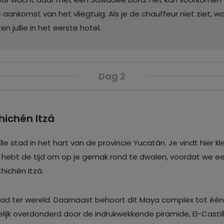
ankomst van het vliegtuig. Als je de chauffeur niet ziet, wa
n jullie in het eerste hotel.
Dag 2
hichén Itzá
le stad in het hart van de provincie Yucatán. Je vindt hier kle
Je hebt de tijd om op je gemak rond te dwalen, voordat we 
ichén Itzá.
tad ter wereld. Daarnaast behoort dit Maya complex tot één
ijk overdonderd door de indrukwekkende piramide, El-Castil