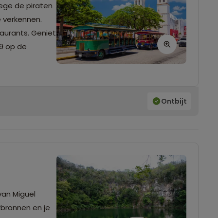
ege de piraten
 verkennen.
taurants. Geniet
99 op de
Ontbijt
van Miguel
rbronnen en je