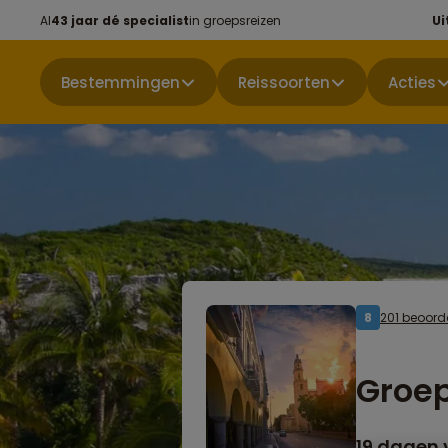
Al
43 jaar dé specialist
in groepsreizen
Ui
Bestemmingen
Reissoorten
Acties
201 beoord
8
Groep
19 dagen 