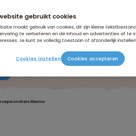
n €26,25 p.p. op basis van 2 personen
website gebruikt cookies
site maakt gebruik van cookies, dit zijn kleine tekstbestan
ervaring te verbeteren en de inhoud en advertenties af t
eresses. Je kunt ze volledig toestaan of afzonderlijk instellen
Cookies instellen
Cookies accepteren
ute
Verblijf & vervoer
Vluchtinfo
Praktisch
Beo
roepsrondreis Mexico