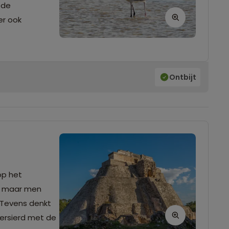
 de
er ook
Ontbijt
op het
s, maar men
 Tevens denkt
versierd met de