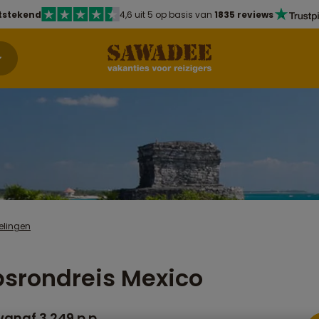
tstekend
4,6 uit 5 op basis van
1835 reviews
elingen
srondreis Mexico
vanaf 3.249 p.p.