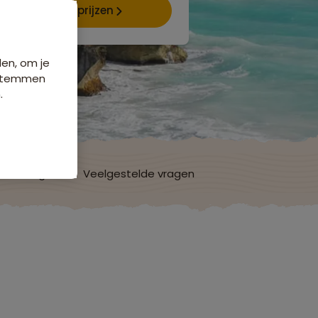
Data & prijzen
den, om je
e stemmen
.
ordelingen
Veelgestelde vragen