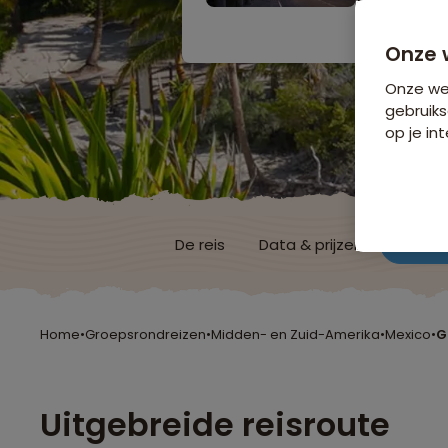
Bijkomende koste
Onze 
Onze web
gebruiks
op je int
De reis
Data & prijzen
Reisro
Home
•
Groepsrondreizen
•
Midden- en Zuid-Amerika
•
Mexico
•
G
Uitgebreide reisroute