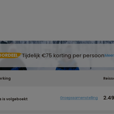
Tijdelijk €75 korting per persoon
OORDEEL
Meer
rking
Reiss
2.4
Groepssamenstelling
s is volgeboekt