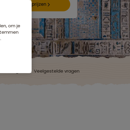
Data & prijzen
den, om je
e stemmen
.
ordelingen
Veelgestelde vragen