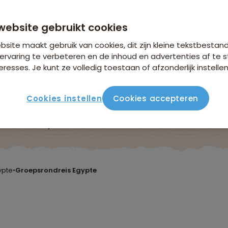
n €26,25 p.p. op basis van 2 personen
website gebruikt cookies
site maakt gebruik van cookies, dit zijn kleine tekstbestan
ervaring te verbeteren en de inhoud en advertenties af t
eresses. Je kunt ze volledig toestaan of afzonderlijk instellen
Cookies instellen
Cookies accepteren
ute
Verblijf & vervoer
Vluchtinfo
Praktisch
Beo
ypte
•
Groepsrondreis Egypte