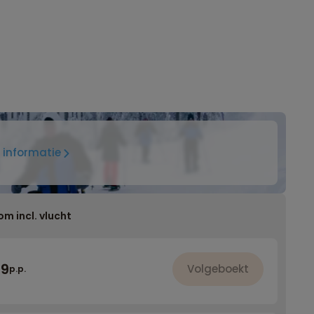
 informatie
om incl. vlucht
99
Volgeboekt
p.p.