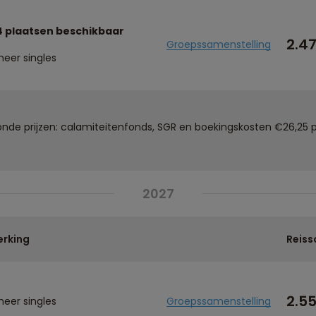
4 plaatsen beschikbaar
2.4
Groepssamenstelling
meer singles
de prijzen: calamiteitenfonds, SGR en boekingskosten €26,25 p
2027
rking
Reiss
2.5
meer singles
Groepssamenstelling