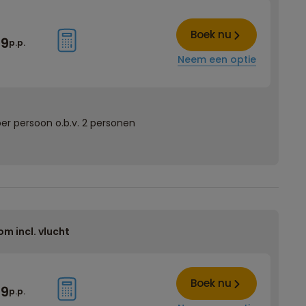
Boek nu
79
p.p.
Neem een optie
er persoon o.b.v. 2 personen
om incl. vlucht
Boek nu
59
p.p.