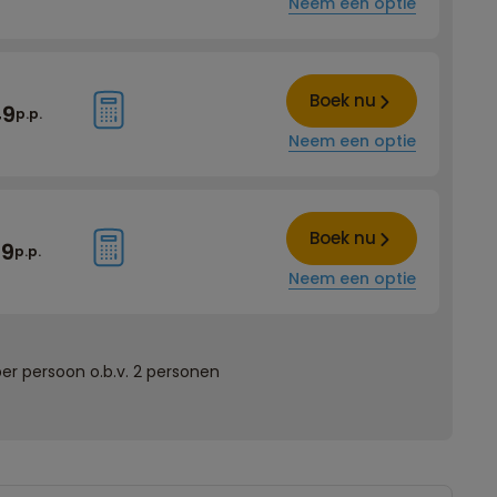
Neem een optie
Boek nu
49
p.p.
Neem een optie
Boek nu
99
p.p.
Neem een optie
er persoon o.b.v. 2 personen