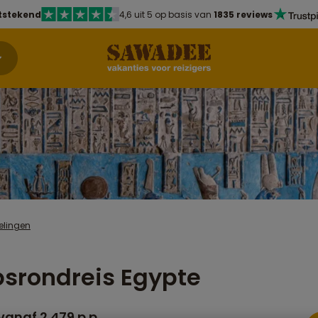
tstekend
4,6 uit 5 op basis van
1835 reviews
elingen
srondreis Egypte
vanaf 2.479 p.p.