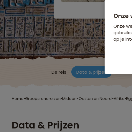
Bijkomende koste
Onze 
Onze web
gebruiks
op je int
De reis
Data & prijzen
Reisro
Home
•
Groepsrondreizen
•
Midden-Oosten en Noord-Afrika
•
Eg
Data & Prijzen