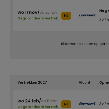
Nog 
wo 11 nov
/
do 26 nov
NL
Gegarandeerd vertrek
3 of 
Bijkomende kosten op getoon
Vertrekken 2027
Vlucht
Opme
wo 24 feb
/
do 11 mrt
3 of 
NL
Gegarandeerd vertrek