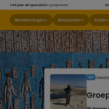
Al
43 jaar dé specialist
in groepsreizen
Ui
Bestemmingen
Reissoorten
Acties
11 beoord
8,3
Groep
16 dagen 