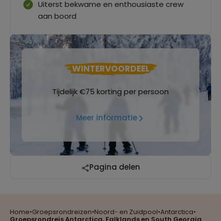
Uiterst bekwame en enthousiaste crew
aan boord
WINTERVOORDEEL
Tijdelijk €75 korting per persoon
Meer informatie
Reizen met oog voor mens, cultuur en milieu
Pagina delen
Home
•
Groepsrondreizen
•
Noord- en Zuidpool
•
Antarctica
•
Groepsreizen mét indivuele vrijheid
Groepsrondreis Antarctica, Falklands en South Georgia