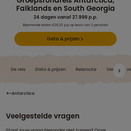
Groepsrondreis Antarctica,
Falklands en South Georgia
24 dagen vanaf 27.999 p.p.
Bijkomende kosten €26,25 p.p. op basis van 2 personen
Data & prijzen
De reis
Data & prijzen
Reisroute
Verblijf & v
Antarctica
Veelgestelde vragen
Staat jouw vraag hieronder niet tussen? Onze