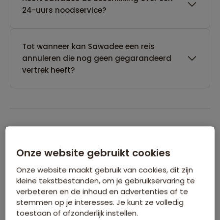
24-uurs noodservice?
Tot wanneer kan Sawadee een reis
annuleren die nog geen gegarandeerd
vertrek heeft?
Boeken van je reis
Onze website gebruikt cookies
Wanneer kan ik het beste een reis
Onze website maakt gebruik van cookies, dit zijn
boeken?
kleine tekstbestanden, om je gebruikservaring te
verbeteren en de inhoud en advertenties af te
stemmen op je interesses. Je kunt ze volledig
toestaan of afzonderlijk instellen.
Kan ik ook eerst een optie nemen op een