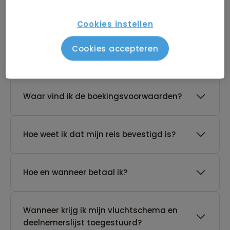
reis?
Cookies instellen
De reis van mijn keuze heeft nog geen
Cookies accepteren
gegarandeerd vertrek. Wat nu?
Waar vind ik de boekingsvoorwaarden?
Hoe weet ik dat mijn reis bevestigd is?
Hoe en wanneer betaal ik?
Wanneer krijg ik mijn vluchtschema en
deelnemerslijst toegestuurd?