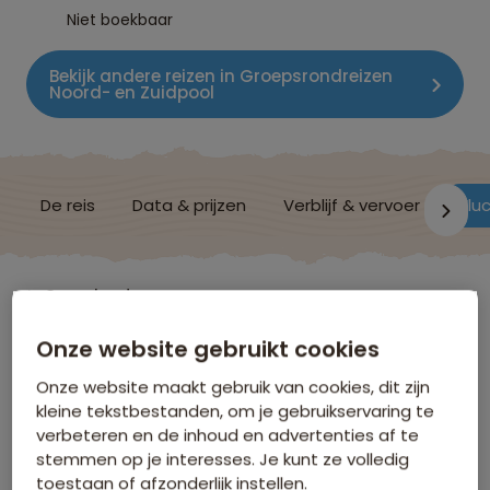
Niet boekbaar
Bekijk andere reizen in Groepsrondreizen
Noord- en Zuidpool
De reis
Data & prijzen
Verblijf & vervoer
Vluc
Groenland
Onze website gebruikt cookies
Vluchtinformatie
Onze website maakt gebruik van cookies, dit zijn
kleine tekstbestanden, om je gebruikservaring te
verbeteren en de inhoud en advertenties af te
stemmen op je interesses. Je kunt ze volledig
Hoe laat moet ik op het vliegveld zijn?
toestaan of afzonderlijk instellen.