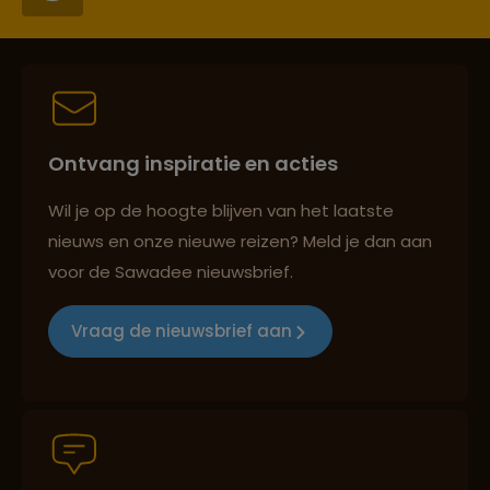
Reiszekerheid met Sawadee
Ontvang inspiratie en acties
Persoonlijk en deskundig reisadvies
Wil je op de hoogte blijven van het laatste
nieuws en onze nieuwe reizen? Meld je dan aan
voor de Sawadee nieuwsbrief.
Reizen met oog voor mens, cultuur en milieu
Vraag de nieuwsbrief aan
Groepsreizen mét indivuele vrijheid