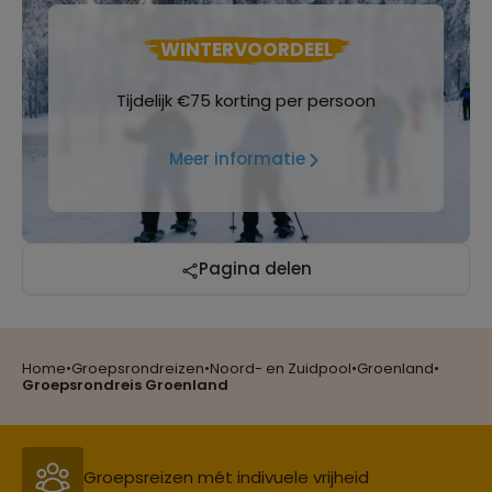
WINTERVOORDEEL
Tijdelijk €75 korting per persoon
Meer informatie
Pagina delen
Home
•
Groepsrondreizen
•
Noord- en Zuidpool
•
Groenland
•
Reizen met oog voor mens, cultuur en milieu
Groepsrondreis Groenland
Groepsreizen mét indivuele vrijheid