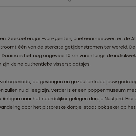
liegen. Zeekoeten, jan-van-genten, drieteenmeeuwen en de A
troomt één van de sterkste getijdenstromen ter wereld. De 
. Daarna is het nog ongeveer 10 km varen langs de indrukwek
 zijn kleine authentieke vissersplaatsjes.
de winterperiode, de gevangen en gezouten kabeljauw gedro
en zullen nu al leeg zijn. Verder is er een poppenmuseum m
Antigua naar het noordelijker gelegen dorpje Nusfjord. Hier z
ndeling door het pittoreske dorpje, staat ook zeker op h