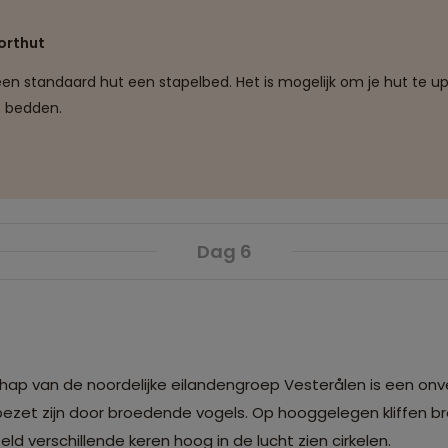
orthut
n een standaard hut een stapelbed. Het is mogelijk om je hut te
se bedden.
Dag 6
hap van de noordelijke eilandengroep Vesterålen is een onve
l bezet zijn door broedende vogels. Op hooggelegen kliffen b
d verschillende keren hoog in de lucht zien cirkelen.