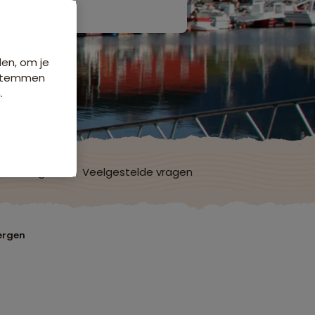
den, om je
e stemmen
.
ordelingen
Veelgestelde vragen
ergen