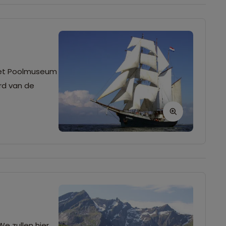
 het Poolmuseum
rd van de
e zullen hier