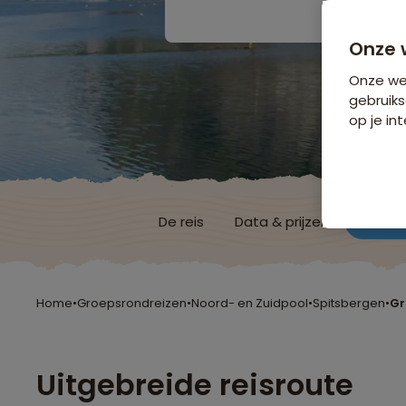
Onze 
Onze web
gebruiks
op je int
De reis
Data & prijzen
Reisro
Home
•
Groepsrondreizen
•
Noord- en Zuidpool
•
Spitsbergen
•
Gr
Uitgebreide reisroute