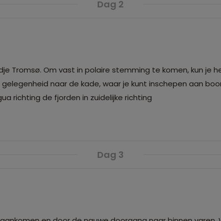
Dag 2
adje Tromsø. Om vast in polaire stemming te komen, kun je
en gelegenheid naar de kade, waar je kunt inschepen aan boo
a richting de fjorden in zuidelijke richting
Dag 3
ord aankomen en door de nauwe doorgang naar binnen varen. W