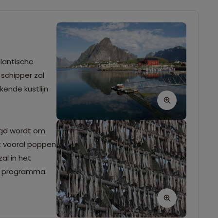
tlantische
schipper zal
kende kustlijn
ogd wordt om
et vooral poppen
al in het
et programma.