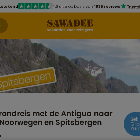
tstekend
4,6 uit 5 op basis van
1835 reviews
rondreis met de Antigua naar
Beki
Noorwegen en Spitsbergen
Gro
Zui
r