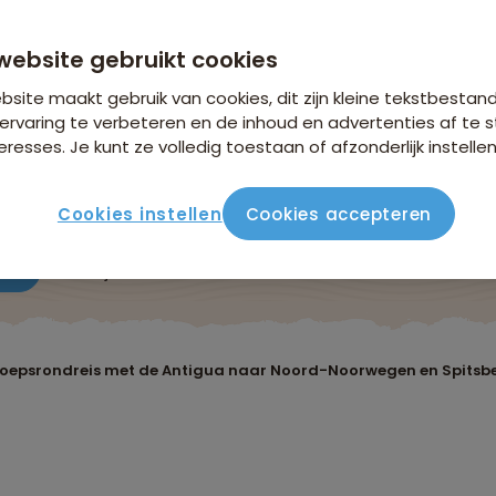
website gebruikt cookies
site maakt gebruik van cookies, dit zijn kleine tekstbestan
ervaring te verbeteren en de inhoud en advertenties af t
eresses. Je kunt ze volledig toestaan of afzonderlijk instellen
Cookies instellen
Cookies accepteren
ute
Verblijf & vervoer
Vluchtinfo
Praktisch
Beo
oepsrondreis met de Antigua naar Noord-Noorwegen en Spitsb