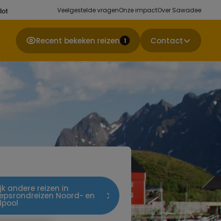
Veelgestelde vragen
Onze impact
Over Sawadee
Recent bekeken reizen
Contact
1
jk andere reizen in
epsrondreizen Noord- en
dpool