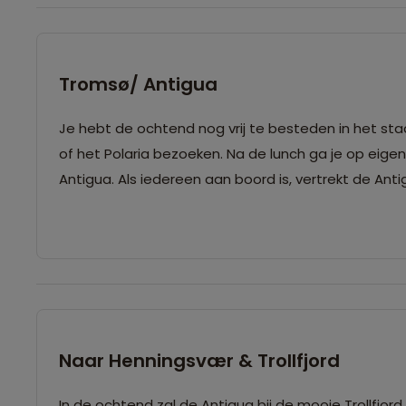
Tromsø/ Antigua
Je hebt de ochtend nog vrij te besteden in het st
of het Polaria bezoeken. Na de lunch ga je op eig
Antigua. Als iedereen aan boord is, vertrekt de Antigu
Naar Henningsvær & Trollfjord
In de ochtend zal de Antigua bij de mooie Trollfj