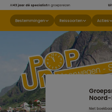
Al
43 jaar dé specialist
in groepsreizen
Ui
Bestemmingen
Reissoorten
Acties
Groeps
Noord-
Niet boekbaa