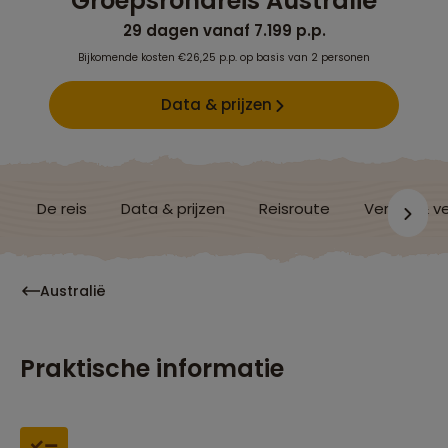
Groepsrondreis Australië
29 dagen vanaf 7.199 p.p.
Bijkomende kosten €26,25 p.p. op basis van 2 personen
Data & prijzen
De reis
Data & prijzen
Reisroute
Verblijf & v
Australië
Praktische informatie