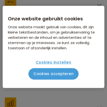
Inbegrepen in de reissom
Onze website gebruikt cookies
Onze website maakt gebruik van cookies, dit zijn
kleine tekstbestanden, om je gebruikservaring te
verbeteren en de inhoud en advertenties af te
stemmen op je interesses. Je kunt ze volledig
Financiën
toestaan of afzonderlijk instellen.
Cookies instellen
Cookies accepteren
Beste reistijd