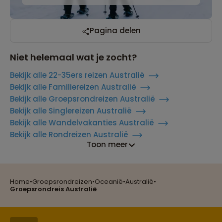
Pagina delen
Niet helemaal wat je zocht?
Bekijk alle 22-35ers reizen Australië
Bekijk alle Familiereizen Australië
Bekijk alle Groepsrondreizen Australië
Bekijk alle Singlereizen Australië
Bekijk alle Wandelvakanties Australië
Bekijk alle Rondreizen Australië
Toon meer
Home
•
Groepsrondreizen
•
Oceanië
•
Australië
•
Reizen met oog voor mens, cultuur en milieu
Groepsrondreis Australië