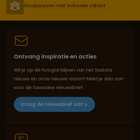
Groepsreizen mét indivuele vrijheid
Persoonlijk en deskundig reisadvies
Ontvang inspiratie en acties
Best beoordeelde reisroutes
Wil je op de hoogte blijven van het laatste
nieuws en onze nieuwe reizen? Meld je dan aan
voor de Sawadee nieuwsbrief.
Reizen met oog voor mens, cultuur en milieu
Vraag de nieuwsbrief aan
Groepsreizen mét indivuele vrijheid