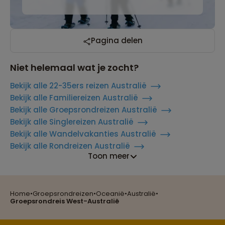
Pagina delen
Niet helemaal wat je zocht?
Bekijk alle 22-35ers reizen Australië
Bekijk alle Familiereizen Australië
Bekijk alle Groepsrondreizen Australië
Bekijk alle Singlereizen Australië
Bekijk alle Wandelvakanties Australië
Bekijk alle Rondreizen Australië
Toon meer
Home
•
Groepsrondreizen
•
Oceanië
•
Australië
•
Reizen met oog voor mens, cultuur en milieu
Groepsrondreis West-Australië