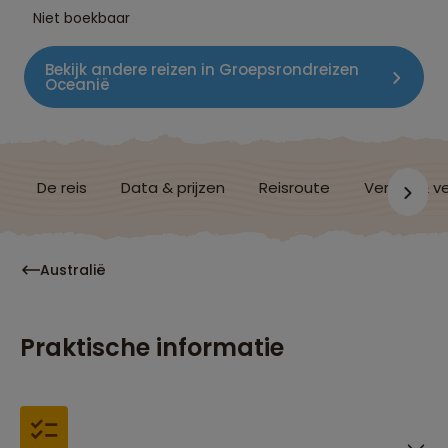
Niet boekbaar
Bekijk andere reizen in Groepsrondreizen
Oceanië
De reis
Data & prijzen
Reisroute
Verblijf & v
Australië
Praktische informatie