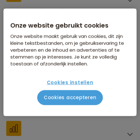
Inbegrepen in de reissom
Onze website gebruikt cookies
Onze website maakt gebruik van cookies, dit zijn
kleine tekstbestanden, om je gebruikservaring te
verbeteren en de inhoud en advertenties af te
Financiën
stemmen op je interesses. Je kunt ze volledig
toestaan of afzonderlijk instellen.
Cookies instellen
Cookies accepteren
Beste reistijd