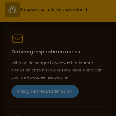
Groepsreizen mét indivuele vrijheid
Persoonlijk en deskundig reisadvies
Ontvang inspiratie en acties
Best beoordeelde reisroutes
Wil je op de hoogte blijven van het laatste
nieuws en onze nieuwe reizen? Meld je dan aan
voor de Sawadee nieuwsbrief.
Reizen met oog voor mens, cultuur en milieu
Vraag de nieuwsbrief aan
Groepsreizen mét indivuele vrijheid