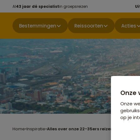
Al
43 jaar dé specialist
in groepsreizen
Ui
Bestemmingen
Reissoorten
Acties
Onze 
Onze web
gebruiks
op je int
Home
•
Inspiratie
•
Alles over onze 22-35ers reizen