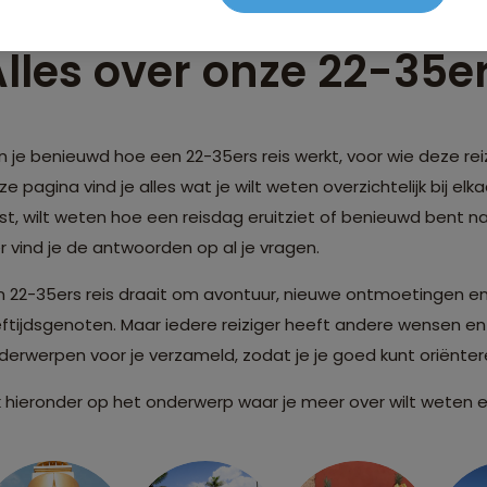
lles over onze 22-35er
n je benieuwd hoe een 22-35ers reis werkt, voor wie deze re
e pagina vind je alles wat je wilt weten overzichtelijk bij elkaa
st, wilt weten hoe een reisdag eruitziet of benieuwd bent n
er vind je de antwoorden op al je vragen.
n 22-35ers reis draait om avontuur, nieuwe ontmoetingen e
eftijdsgenoten. Maar iedere reiziger heeft andere wensen e
derwerpen voor je verzameld, zodat je je goed kunt oriënte
ik hieronder op het onderwerp waar je meer over wilt weten e