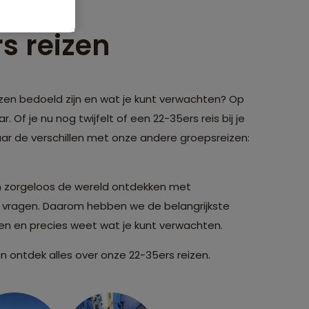
s reizen
izen bedoeld zijn en wat je kunt verwachten? Op
r. Of je nu nog twijfelt of een 22-35ers reis bij je
aar de verschillen met onze andere groepsreizen:
n zorgeloos de wereld ontdekken met
n vragen. Daarom hebben we de belangrijkste
ren en precies weet wat je kunt verwachten.
n ontdek alles over onze 22-35ers reizen.