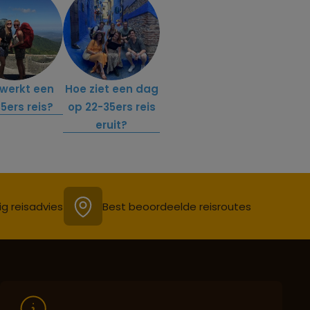
werkt een
Hoe ziet een dag
5ers reis?
op 22-35ers reis
eruit?
ig reisadvies
Best beoordeelde reisroutes