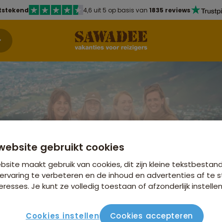
tstekend
4,6 uit 5 op basis van
1835 reviews
website gebruikt cookies
site maakt gebruik van cookies, dit zijn kleine tekstbestan
ervaring te verbeteren en de inhoud en advertenties af t
eresses. Je kunt ze volledig toestaan of afzonderlijk instellen
Cookies instellen
Cookies accepteren