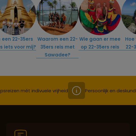
s een 22-35ers
Waarom een 22-
Wie gaan er mee
Hoe 
is iets voor mij?
35ers reis met
op 22-35ers reis
22-3
Sawadee?
psreizen mét indivuele vrijheid
Persoonlijk en deskund