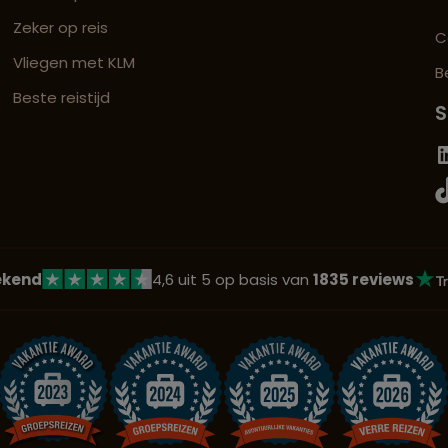
Zeker op reis
C
Vliegen met KLM
B
Beste reistijd
S
ekend
4,6 uit 5 op basis van
1835 reviews