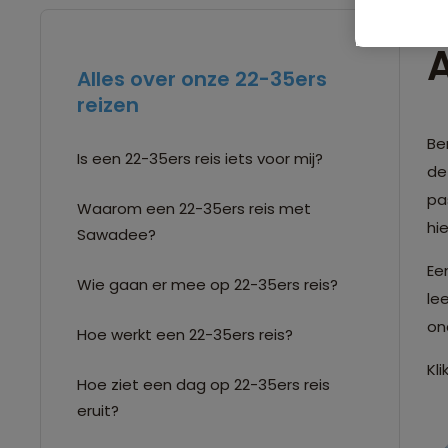
A
Alles over onze 22-35ers
reizen
Be
Is een 22-35ers reis iets voor mij?
dez
pa
Waarom een 22-35ers reis met
hi
Sawadee?
Ee
Wie gaan er mee op 22-35ers reis?
le
on
Hoe werkt een 22-35ers reis?
Kl
Hoe ziet een dag op 22-35ers reis
eruit?