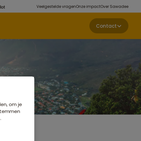
Veelgestelde vragen
Onze impact
Over Sawadee
Contact
den, om je
e stemmen
.