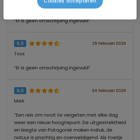
Cookies accepteren
Danielle
“Er is geen omschrijving ingevuld”
9,0
25 februari 2026
Toos
“Er is geen omschrijving ingevuld”
9,0
24 februari 2026
Mark
“Een reis om nooit te vergeten met elke dag
weer een nieuw hoogtepunt. De uitgestrektheid
en leegte van Patagonië maken indruk, de
natuur is prachtig en overweldigend. Als toetje