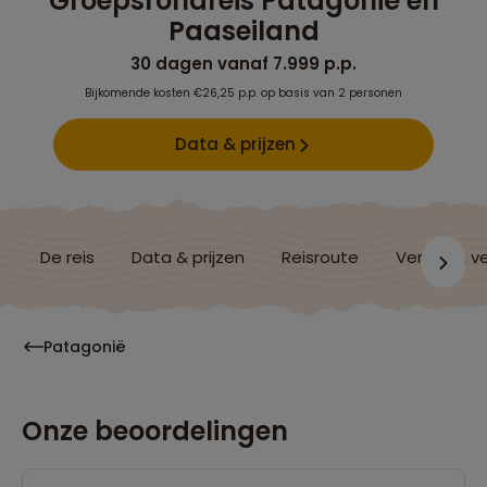
Groepsrondreis Patagonië en
Paaseiland
30 dagen vanaf 7.999 p.p.
Bijkomende kosten €26,25 p.p. op basis van 2 personen
Data & prijzen
De reis
Data & prijzen
Reisroute
Verblijf & v
Patagonië
Onze beoordelingen