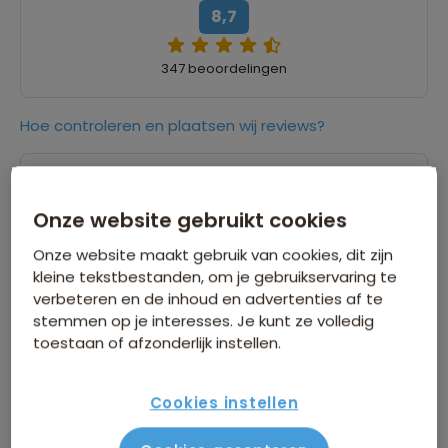
8,7
347 beoordelingen
Hoe controleren en plaatsen wij reviews?
9,0
27 februari 2026
Onze website gebruikt cookies
Hans
Onze website maakt gebruik van cookies, dit zijn
“De natuurlijke hoogtepunten van Chili &
kleine tekstbestanden, om je gebruikservaring te
Argentinië. Het is of je, je in een ansichtkaart
verbeteren en de inhoud en advertenties af te
bevindt, maar dan nog mooier. Begint als een
stemmen op je interesses. Je kunt ze volledig
reis & en eindigt als een vakantie op
toestaan of afzonderlijk instellen.
Paaseiland,”
Cookies instellen
10,0
26 februari 2026