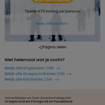
WINTERVOORDEEL
Tijdelijk €75 korting per persoon
Meer informatie
Pagina delen
Niet helemaal wat je zocht?
Bekijk alle Singlereizen Chili
Bekijk alle Groepsrondreizen Chili
Bekijk alle Rondreizen Chili
Home
•
Midden en Zuid-Amerika
•
Patagonië
•
Reizen met oog voor mens, cultuur en milieu
Groepsrondreis Patagonië en Paaseiland