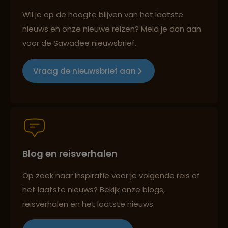
Best beoordeelde reisroutes
Wil je op de hoogte blijven van het laatste
nieuws en onze nieuwe reizen? Meld je dan aan
voor de Sawadee nieuwsbrief.
Reizen met oog voor mens, cultuur en milieu
Vraag de nieuwsbrief aan
Groepsreizen mét indivuele vrijheid
Blog en reisverhalen
Persoonlijk en deskundig reisadvies
Op zoek naar inspiratie voor je volgende reis of
het laatste nieuws? Bekijk onze blogs,
Best beoordeelde reisroutes
reisverhalen en het laatste nieuws.