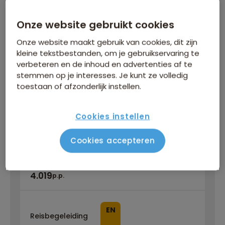
Inbegrepen in de reissom
Onze website gebruikt cookies
Bijkomende kosten
Onze website maakt gebruik van cookies, dit zijn
kleine tekstbestanden, om je gebruikservaring te
verbeteren en de inhoud en advertenties af te
WINTERVOORDEEL
stemmen op je interesses. Je kunt ze volledig
toestaan of afzonderlijk instellen.
Tijdelijk €75 korting per persoon
Meer informatie
Cookies instellen
Cookies accepteren
zo 14 mrt
/
ma 29 mrt
4.019
p.p.
EN
Reisbegeleiding