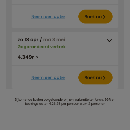
Boek nu
Neem een optie
zo 18 apr
/
ma 3 mei
Gegarandeerd vertrek
4.349
p.p.
Boek nu
Neem een optie
Bijkomende kosten op getoonde prijzen: calamiteitenfonds, SGR en
boekingskosten €26,25 per persoon o.b.v. 2 personen