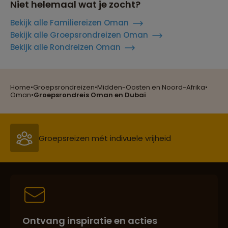
Niet helemaal wat je zocht?
Bekijk alle Familiereizen Oman
Bekijk alle Groepsrondreizen Oman
Bekijk alle Rondreizen Oman
Home
•
Groepsrondreizen
•
Midden-Oosten en Noord-Afrika
•
Reizen met oog voor mens, cultuur en milieu
Oman
•
Groepsrondreis Oman en Dubai
Groepsreizen mét indivuele vrijheid
Persoonlijk en deskundig reisadvies
Ontvang inspiratie en acties