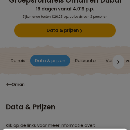
Groepsrondreis Oman en Dubai
16 dagen vanaf 4.019 p.p.
Bijkomende kosten €26,25 p.p. op basis van 2 personen
Data & prijzen
De reis
Data & prijzen
Reisroute
Verblijf & v
Oman
Data & Prijzen
Klik op de links voor meer informatie over: