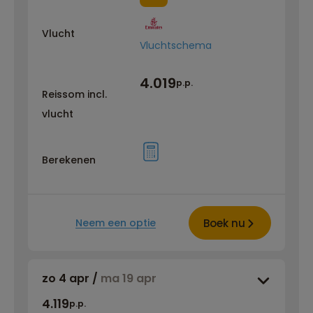
Vlucht
Vluchtschema
4.019
p.p.
Reissom incl.
vlucht
Berekenen
Boek nu
Neem een optie
zo 4 apr
/
ma 19 apr
4.119
p.p.