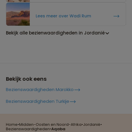
Lees meer over Wadi Rum
Bekijk alle bezienwaardigheden in Jordanië
Bekijk ook eens
Bezienswaardigheden Marokko
Reizen met oog voor mens, cultuur en milieu
Bezienswaardigheden Turkije
Home
•
Midden-Oosten en Noord-Afrika
•
Jordanië
•
Groepsreizen mét indivuele vrijheid
Bezienswaardigheden
•
Aqaba