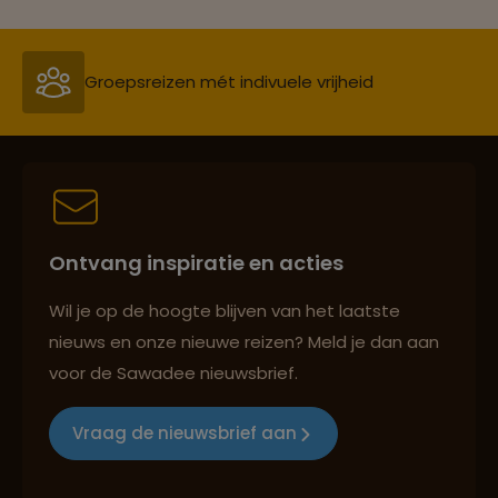
Reiszekerheid met Sawadee
Persoonlijk en deskundig reisadvies
Ontvang inspiratie en acties
Reizen met oog voor mens, cultuur en milieu
Wil je op de hoogte blijven van het laatste
nieuws en onze nieuwe reizen? Meld je dan aan
voor de Sawadee nieuwsbrief.
Groepsreizen mét indivuele vrijheid
Vraag de nieuwsbrief aan