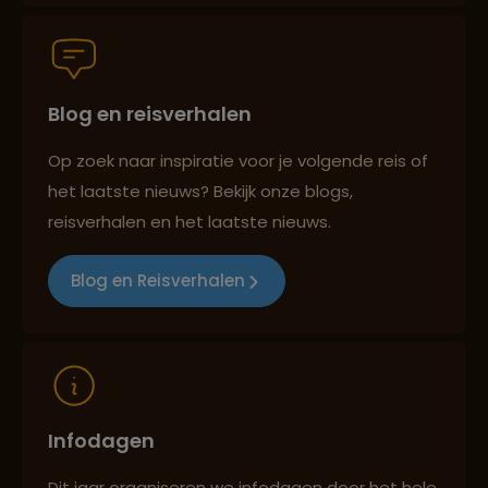
Reiszekerheid met Sawadee
Blog en reisverhalen
Persoonlijk en deskundig reisadvies
Op zoek naar inspiratie voor je volgende reis of
het laatste nieuws? Bekijk onze blogs,
Reizen met oog voor mens, cultuur en milieu
reisverhalen en het laatste nieuws.
Blog en Reisverhalen
Infodagen
Dit jaar organiseren we infodagen door het hele