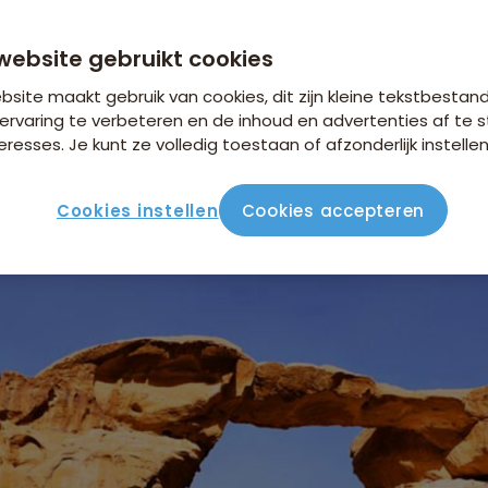
ck Bridge
website gebruikt cookies
site maakt gebruik van cookies, dit zijn kleine tekstbestan
ervaring te verbeteren en de inhoud en advertenties af t
eresses. Je kunt ze volledig toestaan of afzonderlijk instellen
 natuurlijk gevormde boog in het Wadi Rum-woestijnlandscha
taat ook wel bekend als de Jebel Burdah Rock Bridge en is 
Cookies instellen
Cookies accepteren
formaties in dit buitenaardse landschap.