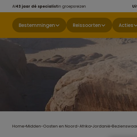
Al
43 jaar dé specialist
in groepsreizen
Ui
Bestemmingen
Reissoorten
Acties
Home
•
Midden-Oosten en Noord-Afrika
•
Jordanië
•
Bezienswaa