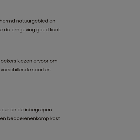
schermd natuurgebied en
die de omgeving goed kent.
ezoekers kiezen ervoor om
verschillende soorten
 tour en de inbegrepen
n een bedoeïenenkamp kost