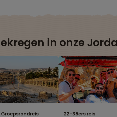
gekregen in onze Jorda
Accepteer marketingcookies om Google Maps te bekijken.
Wijzig je cookie-instellingen
Groepsrondreis
22-35ers reis