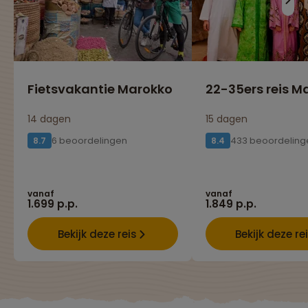
Fietsvakantie Marokko
22-35ers reis M
14 dagen
15 dagen
6 beoordelingen
433 beoordeling
8.7
8.4
vanaf
vanaf
1.699 p.p.
1.849 p.p.
Bekijk deze reis
Bekijk deze re