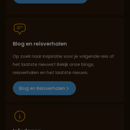
Lees meer over Meknes
Groepsreizen mét indivuele vrijheid
Lees meer over Merzouga
Blog en reisverhalen
Persoonlijk en deskundig reisadvies
Lees meer over Moulay Idriss
Op zoek naar inspiratie voor je volgende reis of
het laatste nieuws? Bekijk onze blogs,
Best beoordeelde reisroutes
reisverhalen en het laatste nieuws.
Lees meer over Nador
Blog en Reisverhalen
Reizen met oog voor mens, cultuur en milieu
Lees meer over Ouarzazate
Lees meer over Rabat