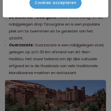
Cookies accepteren
Marokko. Het is de locatie geweest van vele films en
is een bijzondere plek om te verkennen.
De waterval Tizourgane:
Deze waterval ligt in het
nabijgelegen dorp Tizourgane en is een populaire
plek om te zwemmen en te genieten van het
uitzicht.
Ouarzazate:
Ouarzazate is een nabijgelegen stad,
gelegen op zo'n 30 km afstand van Aït-Ben-
Haddou. Het staat bekend om zijn rijke culturele
erfgoed en is de thuisbasis van vele traditionele
Marokkaanse markten en restaurant