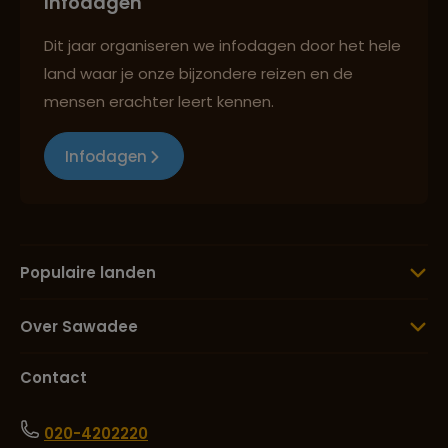
Infodagen
Dit jaar organiseren we infodagen door het hele
Lees meer over Rifgebergte
land waar je onze bijzondere reizen en de
mensen erachter leert kennen.
Lees meer over Sahara Marokko
Infodagen
Lees meer over Tétouan
Populaire landen
Lees meer over Todra Kloof
Over Sawadee
Contact
Lees meer over Toubkal
020-4202220