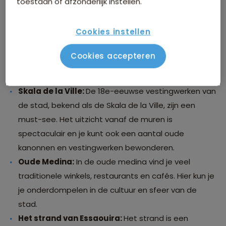
toestaan of afzonderlijk instellen.
windsurfen en kiteboarden.
Wat is er te doen in Essaouira?
Cookies instellen
Dit zijn enkele van de top bezienswaardigheden in en
Cookies accepteren
rond Essaouira:
Skala de la Ville:
De 18e-eeuwse vestingwerken van
de stad, bekend als de Skala de la Ville, zijn een
must-see. Het uitzicht vanaf de muren is
spectaculair en je kunt ook een aantal oude
kanonnen en vestingwerken bewonderen.
Oude Medina:
In de oude medina vind je veel
traditionele winkels, restaurants en cafés. Hier kun je
je onderdompelen in de cultuur en sfeer van de
stad.
Het strand van Essaouira:
Het strand is een