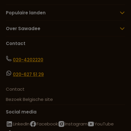
Populaire landen
Lees meer over Todra Kloof
Over Sawadee
Contact
Lees meer over Toubkal
020-4202220
Lees meer over Volubilis
020-627 51 29
Contact
Lees meer over Zagora
Bezoek Belgische site
Social media
LinkedIn
Facebook
Instagram
YouTube