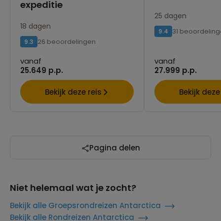
expeditie
25 dagen
18 dagen
31 beoordelin
9.4
26 beoordelingen
9.3
vanaf
vanaf
25.649 p.p.
27.999 p.p.
Bekijk deze reis
Bekijk deze
Pagina delen
Niet helemaal wat je zocht?
Bekijk alle Groepsrondreizen Antarctica
Bekijk alle Rondreizen Antarctica