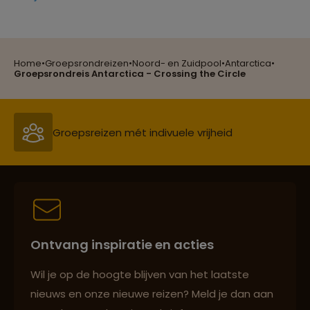
Reizen met oog voor mens, cultuur en milieu
Home
•
Groepsrondreizen
•
Noord- en Zuidpool
•
Antarctica
•
Groepsrondreis Antarctica - Crossing the Circle
Groepsreizen mét indivuele vrijheid
Persoonlijk en deskundig reisadvies
Ontvang inspiratie en acties
Best beoordeelde reisroutes
Wil je op de hoogte blijven van het laatste
nieuws en onze nieuwe reizen? Meld je dan aan