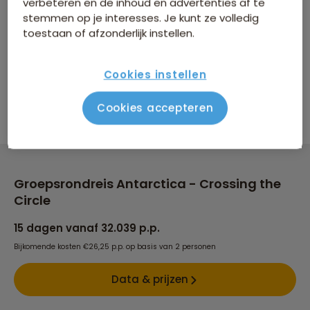
verbeteren en de inhoud en advertenties af te
stemmen op je interesses. Je kunt ze volledig
Comfort van de overnachtingen
toestaan of afzonderlijk instellen.
Groepsgrootte
Cookies instellen
Maximaal 25 personen
Cookies accepteren
Groepsrondreis Antarctica - Crossing the
Circle
15 dagen vanaf 32.039 p.p.
Bijkomende kosten €26,25 p.p. op basis van 2 personen
Data & prijzen