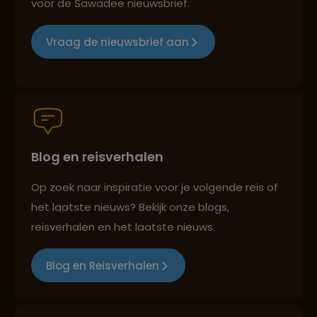
voor de Sawadee nieuwsbrief.
Reizen met oog voor mens, cultuur en milieu
Vraag de nieuwsbrief aan
Groepsreizen mét indivuele vrijheid
Blog en reisverhalen
Persoonlijk en deskundig reisadvies
Op zoek naar inspiratie voor je volgende reis of
het laatste nieuws? Bekijk onze blogs,
Best beoordeelde reisroutes
reisverhalen en het laatste nieuws.
Blog en Reisverhalen
Reizen met oog voor mens, cultuur en milieu