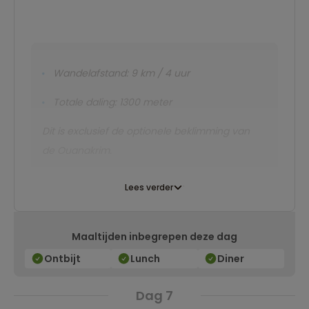
Wandelafstand: 9 km / 4 uur
Totale daling: 1300 meter
Dit is exclusief de optionele beklimming van
de Ouanakrim.
Lees verder
Maaltijden inbegrepen deze dag
Ontbijt
Lunch
Diner
Dag 7