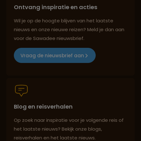
Ontvang inspiratie en acties
Reizen met oog voor mens, cultuur en milieu
Wil je op de hoogte blijven van het laatste
nieuws en onze nieuwe reizen? Meld je dan aan
voor de Sawadee nieuwsbrief.
Groepsreizen mét indivuele vrijheid
Vraag de nieuwsbrief aan
Persoonlijk en deskundig reisadvies
Blog en reisverhalen
Best beoordeelde reisroutes
Op zoek naar inspiratie voor je volgende reis of
het laatste nieuws? Bekijk onze blogs,
Reizen met oog voor mens, cultuur en milieu
reisverhalen en het laatste nieuws.