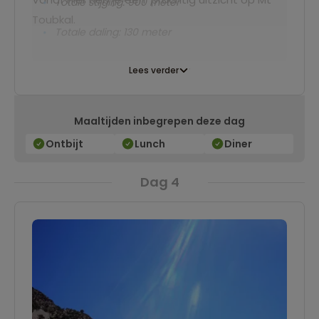
Totale stijging: 900 meter
Toubkal.
Totale daling: 130 meter
Lees verder
Maaltijden inbegrepen deze dag
Ontbijt
Lunch
Diner
Dag 4