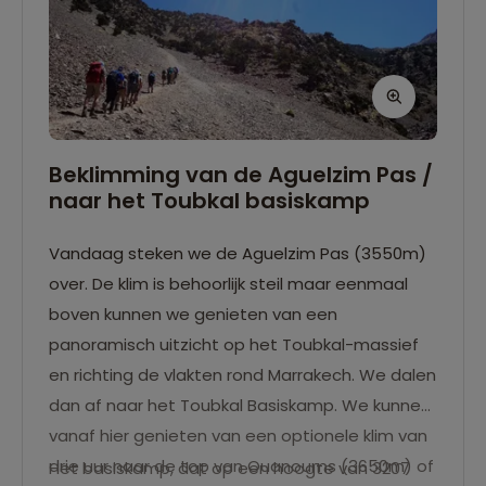
Beklimming van de Aguelzim Pas /
naar het Toubkal basiskamp
Vandaag steken we de Aguelzim Pas (3550m)
over. De klim is behoorlijk steil maar eenmaal
boven kunnen we genieten van een
panoramisch uitzicht op het Toubkal-massief
en richting de vlakten rond Marrakech. We dalen
dan af naar het Toubkal Basiskamp. We kunnen
vanaf hier genieten van een optionele klim van
drie uur naar de top van Ouanoums (3650m) of
Het basiskamp, dat op een hoogte van 3207