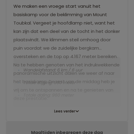
We maken een vroege start vanuit het
basiskamp voor de beklimming van Mount
Toubkal. Vergeet je hoofdlamp niet, want het
kan zijn dat een deel van de tocht in het donker
plaatsvindt. We klimmen steil omhoog door
puin voordat we de zuidelijke bergkam
oversteken en de top op 4.167 meter bereiken.
Na te hebben genoten van het indrukwekkende
Wandelafstand: 6 km / 6 uur
panoramische uitzicht dalen we weer af naar
het basiskamp. De rest van de middag heb je
Totale stijging: 960 meter
vrij om te ontspannen en na te genieten van
Totale daling: 960 meter
deze prestatie.
Lees verder
Maaltijden inbegrepen deze dag