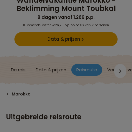
Wandelvakantie Marokko -
Beklimming Mount Toubkal
8 dagen vanaf 1.269 p.p.
Bijkomende kosten €26,25 p.p. op basis van 2 personen
Data & prijzen
De reis
Data & prijzen
Reisroute
Verblijf & v
Marokko
Uitgebreide reisroute