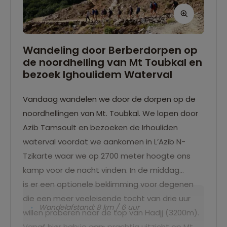
Wandeling door Berberdorpen op
de noordhelling van Mt Toubkal en
bezoek Ighoulidem Waterval
Vandaag wandelen we door de dorpen op de
noordhellingen van Mt. Toubkal. We lopen door
Azib Tamsoult en bezoeken de Irhouliden
waterval voordat we aankomen in L’Azib N-
Tzikarte waar we op 2700 meter hoogte ons
kamp voor de nacht vinden. In de middag
is er een optionele beklimming voor degenen
die een meer veeleisende tocht van drie uur
Wandelafstand: 8 km / 6 uur
willen proberen naar de top van Hadjj (3200m).
Vanaf hier heb je een prachtig uitzicht op Mt