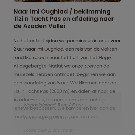
Naar Imi Oughlad / beklimming
Tizi n Tacht Pas en afdaling naar
de Azaden Vallei
Na het ontbijt rijden we per minibus in ongeveer
2 uur naar Imi Oughlad, een reis van de vlakten
rond Marrakech naar het hart van het Hoge
Atlasgebergte. Nadat we onze
crew
en de
muilezels hebben ontmoet, beginnen we aan
een wandeling van 5 uur. We klimmen naar de
Tizi n Tacht Pas (2000 m) en dalen af naar de
Azaden-vallei, beroemd om zijn prachtige
Wandelafstand: 11 km / 5 uur
jeneverbesbossen. We kamperen hier aan de
rand van een klein dorpje aan de rivier.
Totale stijging: 643 meter
Totale daling: 300 meter