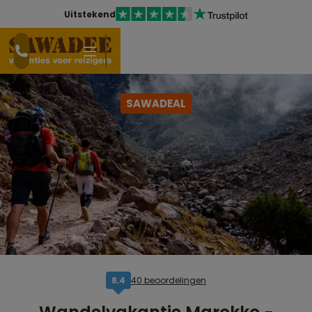
Uitstekend
SAWADEAL
40 beoordelingen
8,4