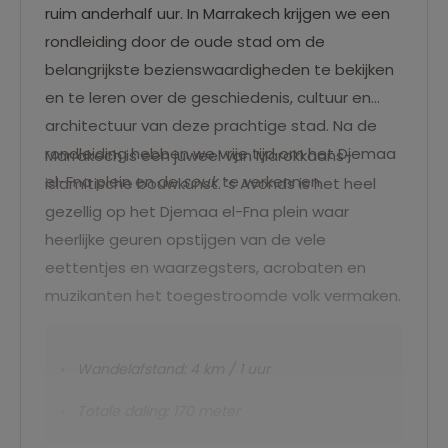
ruim anderhalf uur. In Marrakech krijgen we een
rondleiding door de oude stad om de
belangrijkste bezienswaardigheden te bekijken
en te leren over de geschiedenis, cultuur en
architectuur van deze prachtige stad. Na de
rondleiding hebben we vrije tijd om het Djemaa
Marrakech is een juweel van Marokkaans-
el-Fna plein en de
souk
te verkennen.
islamitische bouwkunst. ‘s Avonds is het heel
gezellig op het Djemaa el-Fna plein waar
heerlijke geuren opstijgen van de vele
eettentjes en waarzegsters, acrobaten en
muzikanten het toegestroomde volk vermaken.
Wandelafstand: 4 km / 1 uur
Totale daling: 170 meter