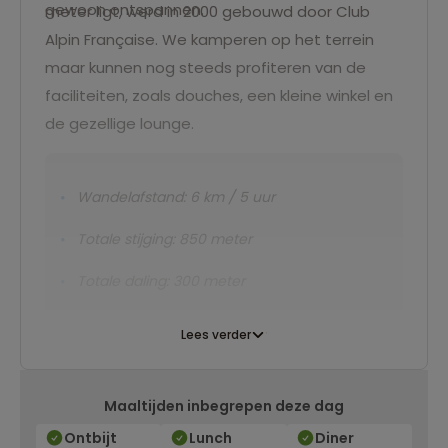
gewoon ontspannen.
meter ligt, werd in 2000 gebouwd door Club
Alpin Française. We kamperen op het terrein
maar kunnen nog steeds profiteren van de
faciliteiten, zoals douches, een kleine winkel en
de gezellige lounge.
Wandelafstand: 6 km / 5 uur
Totale stijging: 850 meter
Totale daling: 300 meter
Lees verder
Maaltijden inbegrepen deze dag
Ontbijt
Lunch
Diner