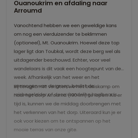
Ouanoukrim en afdaling naar
Arroumd
Vanochtend hebben we een geweldige kans
om nog een vierduizender te beklimmen
(optioneel), Mt. Ouanoukrim. Hoewel deze top
lager ligt dan Toubkal, wordt deze berg wel als
uitdagender beschouwd. Echter, voor veel
wandelaars is dit vaak een hoogtepunt van de
week. Afhankelijk van het weer en het
vermogen van de groep, beslist de
Bij terugkomst verlaten we het basiskamp om
reisbegeleider of deze wandeling haalbaar is.
naar het dorp Arroumd (1904m) te lopen. Als er
tijd is, kunnen we de middag doorbrengen met
het verkennen van het dorp. Uiteraard kun je er
ook voor kiezen om te ontspannen op het
mooie terras van onze gite.