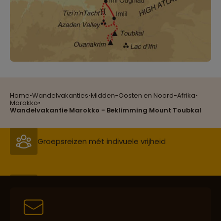
Reizen met oog voor mens, cultuur en milieu
Home
•
Wandelvakanties
•
Midden-Oosten en Noord-Afrika
•
Marokko
•
Groepsreizen mét indivuele vrijheid
Wandelvakantie Marokko - Beklimming Mount Toubkal
Persoonlijk en deskundig reisadvies
Best beoordeelde reisroutes