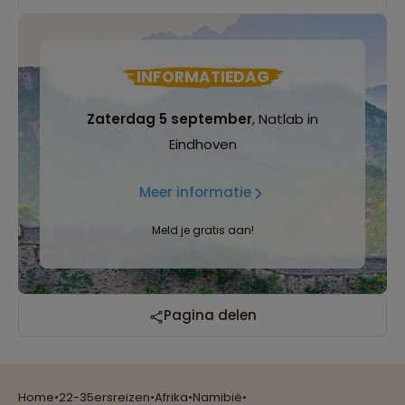
INFORMATIEDAG
Zaterdag 5 september
, Natlab in
Eindhoven
Meer informatie
Meld je gratis aan!
Reizen met oog voor mens, cultuur en milieu
Pagina delen
Home
•
22-35ersreizen
•
Afrika
•
Namibië
•
Groepsreizen mét indivuele vrijheid