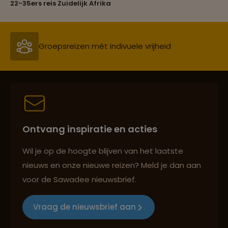
22-35ers reis Zuidelijk Afrika
Persoonlijk en deskundig reisadvies
Best beoordeelde reisroutes
Ontvang inspiratie en acties
Reizen met oog voor mens, cultuur en milieu
Wil je op de hoogte blijven van het laatste
nieuws en onze nieuwe reizen? Meld je dan aan
voor de Sawadee nieuwsbrief.
Groepsreizen mét indivuele vrijheid
Vraag de nieuwsbrief aan