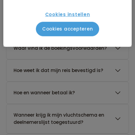
Cookies instellen
De reis van mijn keuze heeft nog geen
gegarandeerd vertrek. Wat nu?
Cookies accepteren
Waar vind ik de boekingsvoorwaarden?
Hoe weet ik dat mijn reis bevestigd is?
Hoe en wanneer betaal ik?
Wanneer krijg ik mijn vluchtschema en
deelnemerslijst toegestuurd?