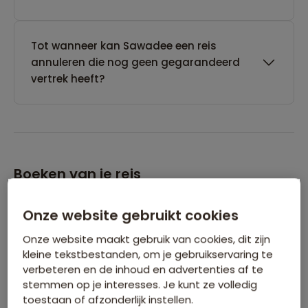
Tot wanneer kan Sawadee een reis
annuleren die nog geen gegarandeerd
vertrek heeft?
Boeken van je reis
Onze website gebruikt cookies
Wanneer kan ik het beste een reis
boeken?
Onze website maakt gebruik van cookies, dit zijn
kleine tekstbestanden, om je gebruikservaring te
verbeteren en de inhoud en advertenties af te
Kan ik ook eerst een optie nemen op een
stemmen op je interesses. Je kunt ze volledig
reis?
toestaan of afzonderlijk instellen.