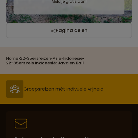
Meld je gratis aan!
Reizen met oog voor mens, cultuur en milieu
Pagina delen
Home
•
22-35ersreizen
•
Azië
•
Indonesië
•
Groepsreizen mét indivuele vrijheid
22-35ers reis Indonesië: Java en Bali
Persoonlijk en deskundig reisadvies
Best beoordeelde reisroutes