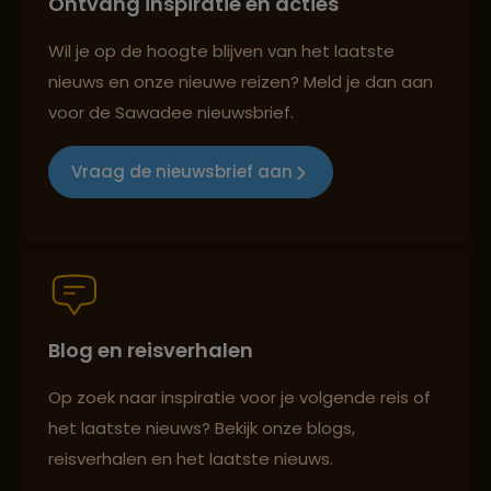
Ontvang inspiratie en acties
Reizen met oog voor mens, cultuur en milieu
Wil je op de hoogte blijven van het laatste
nieuws en onze nieuwe reizen? Meld je dan aan
voor de Sawadee nieuwsbrief.
Groepsreizen mét indivuele vrijheid
Vraag de nieuwsbrief aan
Persoonlijk en deskundig reisadvies
Blog en reisverhalen
Best beoordeelde reisroutes
Op zoek naar inspiratie voor je volgende reis of
het laatste nieuws? Bekijk onze blogs,
Reizen met oog voor mens, cultuur en milieu
reisverhalen en het laatste nieuws.