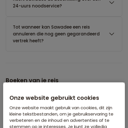
24-uurs noodservice?
Tot wanneer kan Sawadee een reis
annuleren die nog geen gegarandeerd
vertrek heeft?
Boeken van je reis
Onze website gebruikt cookies
Wanneer kan ik het beste een reis
boeken?
Onze website maakt gebruik van cookies, dit zijn
kleine tekstbestanden, om je gebruikservaring te
verbeteren en de inhoud en advertenties af te
Kan ik ook eerst een optie nemen op een
stemmen op je interesses. Je kunt ze volledig