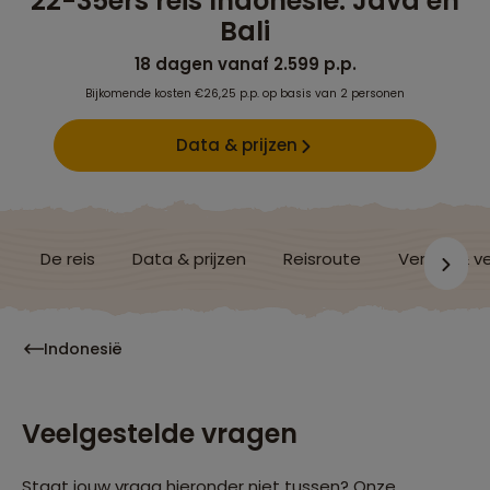
22-35ers reis Indonesië: Java en
Bali
18 dagen vanaf 2.599 p.p.
Bijkomende kosten €26,25 p.p. op basis van 2 personen
Data & prijzen
De reis
Data & prijzen
Reisroute
Verblijf & v
Indonesië
Veelgestelde vragen
Staat jouw vraag hieronder niet tussen? Onze