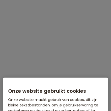
22-35ers reis Indonesië: Java en Bali
18 dagen vanaf 2.599 p.p.
Bijkomende kosten €26,25 p.p. op basis van 2 personen
Data & prijzen
WINTERVOORDEEL
Tijdelijk €75 korting per persoon
Onze website gebruikt cookies
Meer informatie
Onze website maakt gebruik van cookies, dit zijn
kleine tekstbestanden, om je gebruikservaring te
verbeteren en de inhoud en advertenties af te