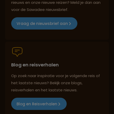
nieuws en onze nieuwe reizen? Meld je dan aan
voor de Sawadee nieuwsbrief.
Groepsreizen mét indivuele vrijheid
Vraag de nieuwsbrief aan
Persoonlijk en deskundig reisadvies
Blog en reisverhalen
Best beoordeelde reisroutes
Op zoek naar inspiratie voor je volgende reis of
het laatste nieuws? Bekijk onze blogs,
Reizen met oog voor mens, cultuur en milieu
reisverhalen en het laatste nieuws.
Blog en Reisverhalen