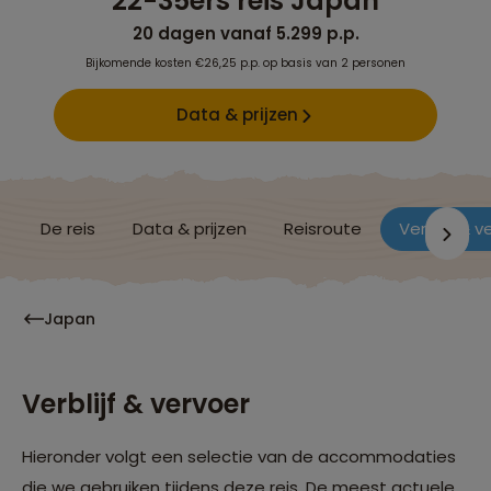
22-35ers reis Japan
20 dagen vanaf 5.299 p.p.
Bijkomende kosten €26,25 p.p. op basis van 2 personen
Data & prijzen
De reis
Data & prijzen
Reisroute
Verblijf & v
Japan
Verblijf & vervoer
Hieronder volgt een selectie van de accommodaties
die we gebruiken tijdens deze reis. De meest actuele