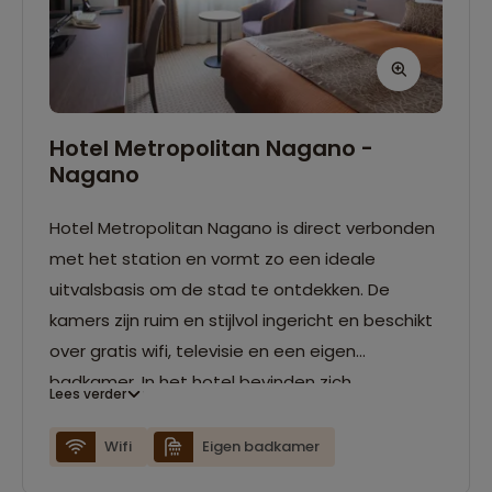
Hotel Metropolitan Nagano -
Nagano
Hotel Metropolitan Nagano is direct verbonden
met het station en vormt zo een ideale
uitvalsbasis om de stad te ontdekken. De
kamers zijn ruim en stijlvol ingericht en beschikt
over gratis wifi, televisie en een eigen
badkamer. In het hotel bevinden zich
Lees verder
vershillende restaurants, met onder andere
keuze uit sushi, grill en lokale
Wifi
Eigen badkamer
seizoensgerechten. Daarnaast is er ook een