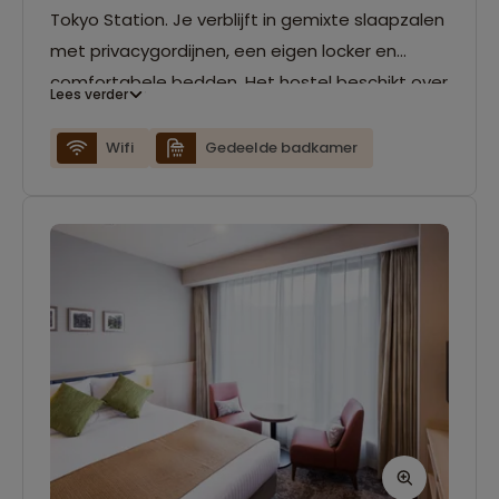
Tokyo Station. Je verblijft in gemixte slaapzalen
met privacygordijnen, een eigen locker en
comfortabele bedden. Het hostel beschikt over
Lees verder
een gezellige café-bar en een
gemeenschappelijke lounge.
Wifi
Gedeelde badkamer