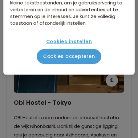
kleine tekstbestanden, om je gebruikservaring te
de kamer deelt met reizigers van het andere
verbeteren en de inhoud en advertenties af te
geslacht. Er is gratis Wifi beschikbaar.
stemmen op je interesses. Je kunt ze volledig
toestaan of afzonderlijk instellen.
Cookies instellen
Cookies accepteren
Obi Hostel - Tokyo
OBI Hostel is een modern en sfeervol hostel in
de wijk Nihonbashi. Dankzij de gunstige ligging
reis je eenvoudig naar Akihabara, Asakusa en