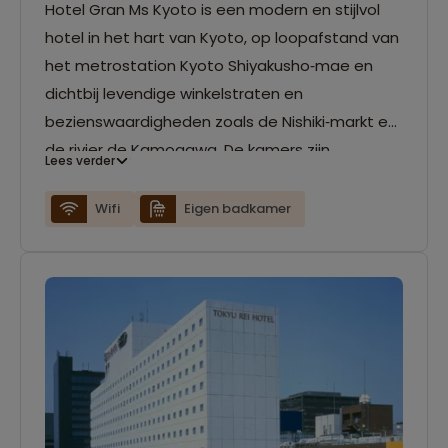
Hotel Gran Ms Kyoto is een modern en stijlvol
hotel in het hart van Kyoto, op loopafstand van
het metrostation Kyoto Shiyakusho‑mae en
dichtbij levendige winkelstraten en
bezienswaardigheden zoals de Nishiki‑markt en
de rivier de Kamogawa. De kamers zijn
Lees verder
comfortabel en voorzien van gratis Wi‑Fi,
airconditioning, een flatscreen‑tv en moderne
Wifi
Eigen badkamer
badkamers. Dankzij de centrale locatie kun je
gemakkelijk te voet of met het openbaar
vervoer Kyoto’s cultuur, tempels en traditionele
buurten ontdekken.