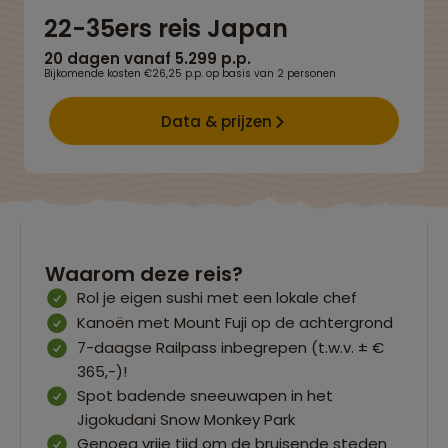
22-35ers reis Japan
20 dagen vanaf 5.299 p.p.
Bijkomende kosten €26,25 p.p. op basis van 2 personen
Data & prijzen
Waarom deze reis?
Rol je eigen sushi met een lokale chef
Kanoën met Mount Fuji op de achtergrond
7-daagse Railpass inbegrepen (t.w.v. ± €
365,-)!
Spot badende sneeuwapen in het
Jigokudani Snow Monkey Park
Genoeg vrije tijd om de bruisende steden