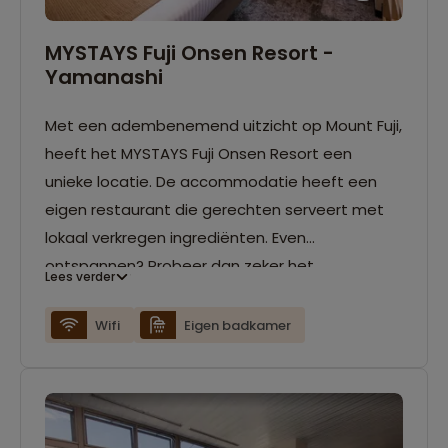
MYSTAYS Fuji Onsen Resort -
Yamanashi
Met een adembenemend uitzicht op Mount Fuji,
heeft het MYSTAYS Fuji Onsen Resort een
unieke locatie. De accommodatie heeft een
eigen restaurant die gerechten serveert met
lokaal verkregen ingrediënten. Even
ontspannen? Probeer dan zeker het
Lees verder
heetwaterbad met uitzicht op de berg. Het
water komt van de lokale bronnen die
Wifi
Eigen badkamer
verwarmd worden door de ondergrondse
hittebronnen van de berg! De kamers van het
hotel hebben gratis wifi, een eigen badkamer
en een flatscreen TV.