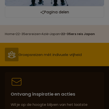
Reizen met oog voor mens, cultuur en milieu
Pagina delen
Groepsreizen mét indivuele vrijheid
Home
•
22-35ersreizen
•
Azië
•
Japan
•
22-35ers reis Japan
Persoonlijk en deskundig reisadvies
Best beoordeelde reisroutes
Ontvang inspiratie en acties
Reizen met oog voor mens, cultuur en milieu
Wil je op de hoogte blijven van het laatste