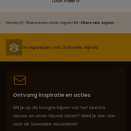
Toon meer
Reizen met oog voor mens, cultuur en milieu
Home
•
22-35ersreizen
•
Azië
•
Japan
•
22-35ers reis Japan
Groepsreizen mét indivuele vrijheid
Persoonlijk en deskundig reisadvies
Ontvang inspiratie en acties
Best beoordeelde reisroutes
Wil je op de hoogte blijven van het laatste
nieuws en onze nieuwe reizen? Meld je dan aan
voor de Sawadee nieuwsbrief.