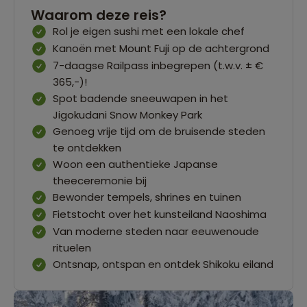
Waarom deze reis?
Rol je eigen sushi met een lokale chef
Kanoën met Mount Fuji op de achtergrond
7-daagse Railpass inbegrepen (t.w.v. ± €
365,-)!
Spot badende sneeuwapen in het
Jigokudani Snow Monkey Park
Genoeg vrije tijd om de bruisende steden
te ontdekken
Woon een authentieke Japanse
theeceremonie bij
Bewonder tempels, shrines en tuinen
Fietstocht over het kunsteiland Naoshima
Van moderne steden naar eeuwenoude
rituelen
Ontsnap, ontspan en ontdek Shikoku eiland