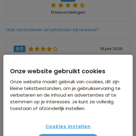
19 beoordelingen
Hoe controleren en plaatsen wij reviews?
8,0
18 juni 2026
Rens
Onze website gebruikt cookies
“Er is geen omschrijving ingevuld”
Onze website maakt gebruik van cookies, dit zijn
kleine tekstbestanden, om je gebruikservaring te
8,0
verbeteren en de inhoud en advertenties af te
17 juni 2026
stemmen op je interesses. Je kunt ze volledig
Caya
toestaan of afzonderlijk instellen.
“Er is geen omschrijving ingevuld”
Cookies instellen