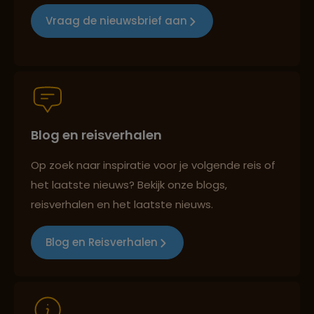
Reizen met oog voor mens, cultuur en milieu
Vraag de nieuwsbrief aan
Groepsreizen mét indivuele vrijheid
Blog en reisverhalen
Persoonlijk en deskundig reisadvies
Op zoek naar inspiratie voor je volgende reis of
het laatste nieuws? Bekijk onze blogs,
Best beoordeelde reisroutes
reisverhalen en het laatste nieuws.
Blog en Reisverhalen
Reizen met oog voor mens, cultuur en milieu