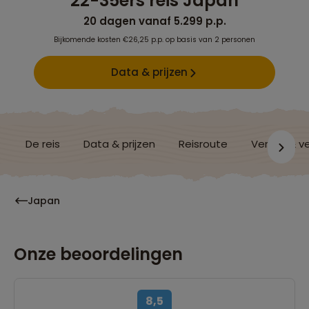
22-35ers reis Japan
20 dagen vanaf 5.299 p.p.
Bijkomende kosten €26,25 p.p. op basis van 2 personen
Data & prijzen
De reis
Data & prijzen
Reisroute
Verblijf & v
Japan
Onze beoordelingen
8,5