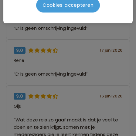
10,0
17 juni 2026
Cookies accepteren
Michael
“Er is geen omschrijving ingevuld”
9,0
17 juni 2026
Rene
“Er is geen omschrijving ingevuld”
9,0
16 juni 2026
Gijs
“Wat deze reis zo gaaf maakt is dat je veel te
doen en te zien krijgt, samen met je
medereizigers die je leert kennen tijdens deze