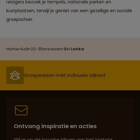
reizigers bezoek je tempels, nationale parken en
kustplaatsen, terwijl je geniet van een gezellige en sociale
groepssfeer.
Reizen met oog voor mens, cultuur en milieu
Home
•
Azië
•
22-35ersreizen
•
Sri Lanka
Groepsreizen mét indivuele vrijheid
Persoonlijk en deskundig reisadvies
Ontvang inspiratie en acties
Best beoordeelde reisroutes
Wil je op de hoogte blijven van het laatste