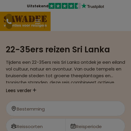
Uitstekend
22-35ers reizen Sri Lanka
Tijdens een 22-35ers reis Sri Lanka ontdek je een eiland
vol cultuur, natuur en avontuur. Van oude tempels en
bruisende steden tot groene theeplantages en
tropische stranden, deze reis combineert actieve
belevenissen met ontspannen momenten, perfect
Lees verder
voor jonge reizigers.
Bestemming
Reissoorten
Reisperiode