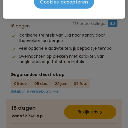
Cookies accepteren
22-35ers reis Sri Lanka
173 beoordelingen
8,2
16 dagen
Iconische treinreis van Ella naar Kandy door
theevelden en bergen
Veel optionele activiteiten, jij bepaalt je tempo
Overnachten op plekken met karakter, van
jungle ecolodge tot strandhotels
Gegarandeerd vertrek op:
06 nov.
05 dec.
22 jan.
05 feb.
Bekijk alle vertrekdata
16 dagen
Bekijk reis
vanaf 2.749 p.p.