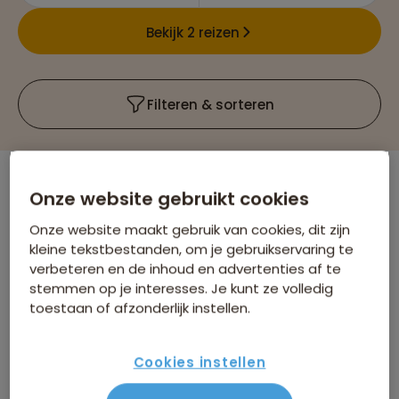
Bekijk 2 reizen
Filteren & sorteren
Onze website gebruikt cookies
Er is
1
reis die voldoet aan jouw wensen
22-35ers reizen
Sri Lanka
Verwijder alle filters
Onze website maakt gebruik van cookies, dit zijn
kleine tekstbestanden, om je gebruikservaring te
verbeteren en de inhoud en advertenties af te
stemmen op je interesses. Je kunt ze volledig
toestaan of afzonderlijk instellen.
Cookies instellen