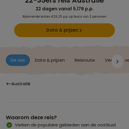
22-35ers reis Australië
22 dagen vanaf 5.179 p.p.
Bijkomende kosten €26,25 p.p. op basis van 2 personen
Data & prijzen
De reis
Data & prijzen
Reisroute
Verblijf & v
Australië
Waarom deze reis?
Verken de populaire gebieden aan de oostkust