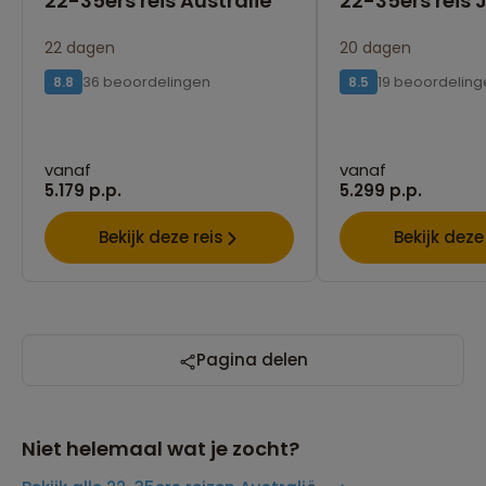
22-35ers reis Australië
22-35ers reis
22 dagen
20 dagen
36 beoordelingen
19 beoordeling
8.8
8.5
vanaf
vanaf
5.179 p.p.
5.299 p.p.
Bekijk deze reis
Bekijk deze
Pagina delen
Niet helemaal wat je zocht?