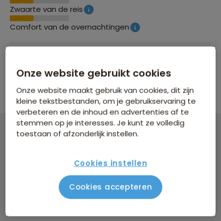
Zwaarte van de reis
Comfort van de overnachtingen
Groepsgrootte
Onze website gebruikt cookies
Maximaal 20 personen
Onze website maakt gebruik van cookies, dit zijn
kleine tekstbestanden, om je gebruikservaring te
verbeteren en de inhoud en advertenties af te
stemmen op je interesses. Je kunt ze volledig
toestaan of afzonderlijk instellen.
22-35ers reis Australië
22 dagen vanaf 5.179 p.p.
Cookies instellen
Bijkomende kosten €26,25 p.p. op basis van 2 personen
Cookies accepteren
Data & prijzen