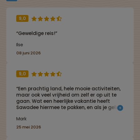
9,0
“Geweldige reis!”
Ilse
08 juni 2026
9,0
“Een prachtig land, hele mooie activiteiten,
maar ook veel vrijheid om zelf er op uit te
gaan. Wat een heerlijke vakantie heeft
Sawadee hiermee te pakken, en als je gelukt
hebt doe je dat zoals onze groep met
Mark
geweldige mensen ??. Ook een super
reisleidster, die veel wist te vertellen over
25 mei 2026
zowel het land als de dieren.”