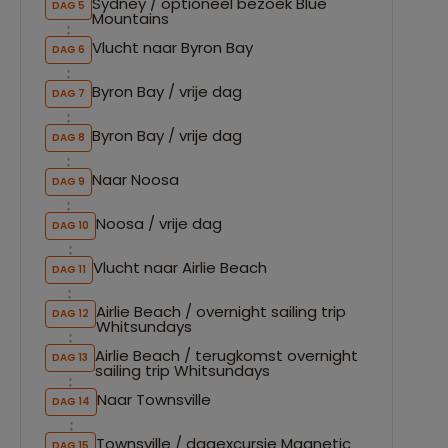
Sydney / optioneel bezoek Blue
DAG 5
Mountains
Vlucht naar Byron Bay
DAG 6
Byron Bay / vrije dag
DAG 7
Byron Bay / vrije dag
DAG 8
Naar Noosa
DAG 9
Noosa / vrije dag
DAG 10
Vlucht naar Airlie Beach
DAG 11
Airlie Beach / overnight sailing trip
DAG 12
Whitsundays
Airlie Beach / terugkomst overnight
DAG 13
sailing trip Whitsundays
Naar Townsville
DAG 14
Townsville / dagexcursie Magnetic
DAG 15