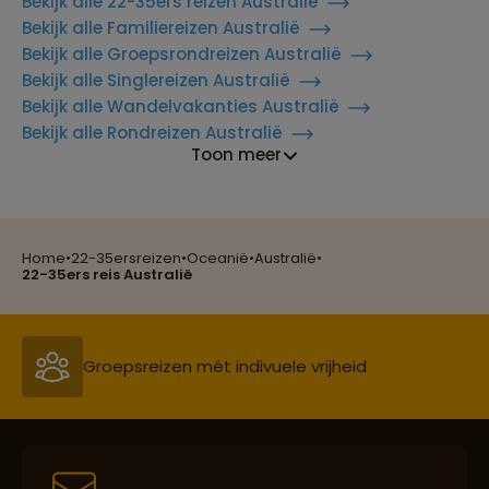
Bekijk alle 22-35ers reizen Australië
Bekijk alle Familiereizen Australië
Bekijk alle Groepsrondreizen Australië
Bekijk alle Singlereizen Australië
Bekijk alle Wandelvakanties Australië
Bekijk alle Rondreizen Australië
Toon meer
Reizen met oog voor mens, cultuur en milieu
Home
•
22-35ersreizen
•
Oceanië
•
Australië
•
Groepsreizen mét indivuele vrijheid
22-35ers reis Australië
Persoonlijk en deskundig reisadvies
Best beoordeelde reisroutes