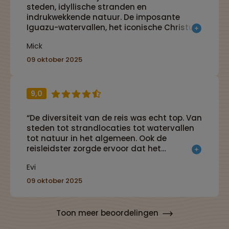
steden, idyllische stranden en
indrukwekkende natuur. De imposante
Iguazu-watervallen, het iconische Christus
de Verlosser-beeld, de ongerepte natuur
Mick
van Chapada Diamantina en de bruisende
stad Rio de Janeiro zijn voor mij absolute
09 oktober 2025
hoogtepunten. In drie weken krijg je een
prachtig totaalbeeld van het veelzijdige
Brazilië en beleef je een rondreis vol
9,0
onvergetelijke momenten!”
“De diversiteit van de reis was echt top. Van
steden tot strandlocaties tot watervallen
tot natuur in het algemeen. Ook de
reisleidster zorgde ervoor dat het
onvergetelijk was.”
Evi
09 oktober 2025
Toon meer beoordelingen