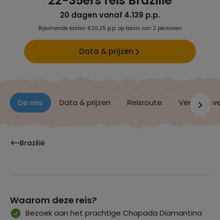
22-35ers reis Brazilië
20 dagen vanaf 4.139 p.p.
Bijkomende kosten €26,25 p.p. op basis van 2 personen
Data & prijzen
De reis
Data & prijzen
Reisroute
Verblijf & v
Brazilië
Waarom deze reis?
Bezoek aan het prachtige Chapada Diamantina