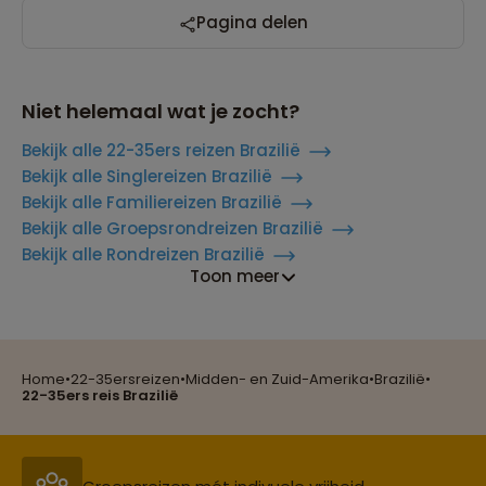
Pagina delen
Niet helemaal wat je zocht?
Bekijk alle 22-35ers reizen Brazilië
Bekijk alle Singlereizen Brazilië
Bekijk alle Familiereizen Brazilië
Bekijk alle Groepsrondreizen Brazilië
Bekijk alle Rondreizen Brazilië
Toon meer
Reizen met oog voor mens, cultuur en milieu
Home
•
22-35ersreizen
•
Midden- en Zuid-Amerika
•
Brazilië
•
Groepsreizen mét indivuele vrijheid
22-35ers reis Brazilië