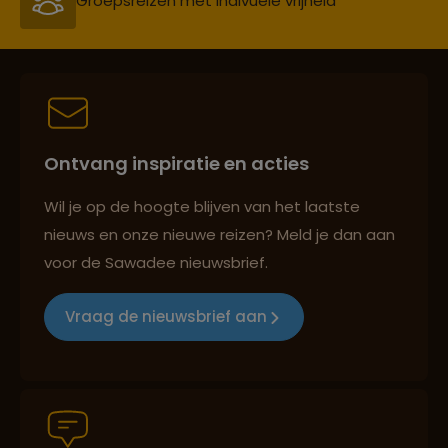
Reiszekerheid met Sawadee
Persoonlijk en deskundig reisadvies
Ontvang inspiratie en acties
Reizen met oog voor mens, cultuur en milieu
Wil je op de hoogte blijven van het laatste
nieuws en onze nieuwe reizen? Meld je dan aan
voor de Sawadee nieuwsbrief.
Groepsreizen mét indivuele vrijheid
Vraag de nieuwsbrief aan
Reiszekerheid met Sawadee