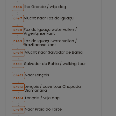
Ilha Grande / vrije dag
DAG 6
Vlucht naar Foz do Iguaçu
DAG 7
Foz do Iguaçu watervallen /
DAG 8
Argentijnse kant
Foz do Iguaçu watervallen /
DAG 9
Braziliaanse kant
Vlucht naar Salvador de Bahia
DAG 10
Salvador de Bahia / walking tour
DAG 11
Naar Lençois
DAG 12
Lençois / cave tour Chapada
DAG 13
Diamantina
Lençois / vrije dag
DAG 14
Naar Praia do Forte
DAG 15