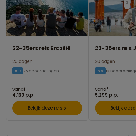
22-35ers reis Brazilië
22-35ers reis
20 dagen
20 dagen
25 beoordelingen
19 beoordeling
8.0
8.5
vanaf
vanaf
4.139 p.p.
5.299 p.p.
Bekijk deze reis
Bekijk deze