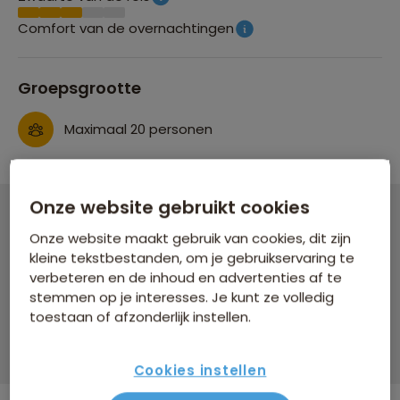
Comfort van de overnachtingen
Groepsgrootte
Maximaal 20 personen
Onze website gebruikt cookies
22-35ers reis Brazilië
Onze website maakt gebruik van cookies, dit zijn
kleine tekstbestanden, om je gebruikservaring te
20 dagen vanaf 4.139 p.p.
verbeteren en de inhoud en advertenties af te
stemmen op je interesses. Je kunt ze volledig
Bijkomende kosten €26,25 p.p. op basis van 2 personen
toestaan of afzonderlijk instellen.
Data & prijzen
Cookies instellen