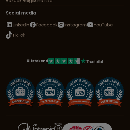
Bezoek Belgische site
Social media
LinkedIn
Facebook
Instagram
YouTube
TikTok
Uitstekend