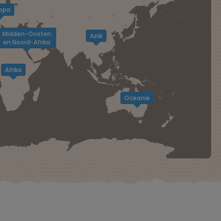
opa
Midden-Oosten
Azië
en Noord-Afrika
Afrika
Oceanië