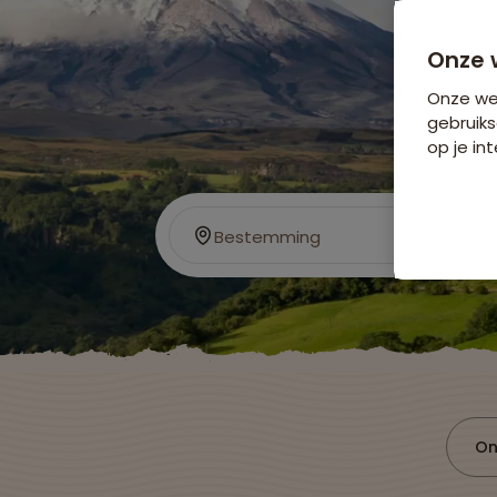
Onze 
Onze web
gebruiks
op je int
Bestemming
On