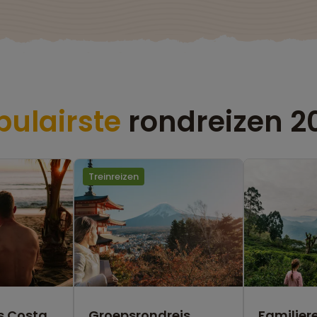
pulairste
rondreizen 2
Treinreizen
s Costa
Groepsrondreis
Familiere