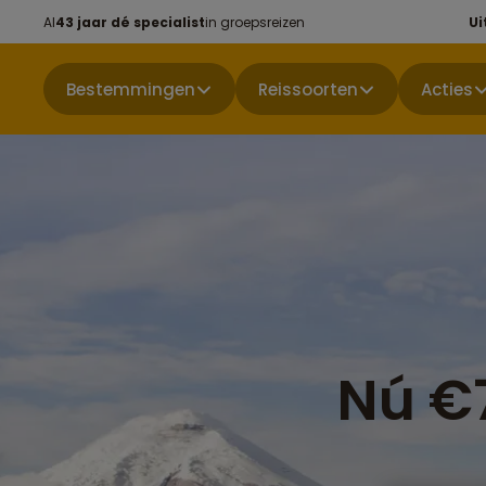
Al
43 jaar dé specialist
in groepsreizen
Ui
Bestemmingen
Reissoorten
Acties
Nú €