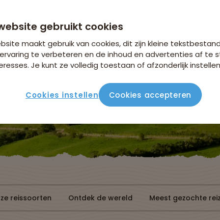
Bekijk de actie
website gebruikt cookies
site maakt gebruik van cookies, dit zijn kleine tekstbestan
ervaring te verbeteren en de inhoud en advertenties af t
eresses. Je kunt ze volledig toestaan of afzonderlijk instellen
Cookies instellen
Cookies accepteren
Reissoorten
Reisperiode
ze reissoorten
Ontdek de wereld
Meest gezochte rei