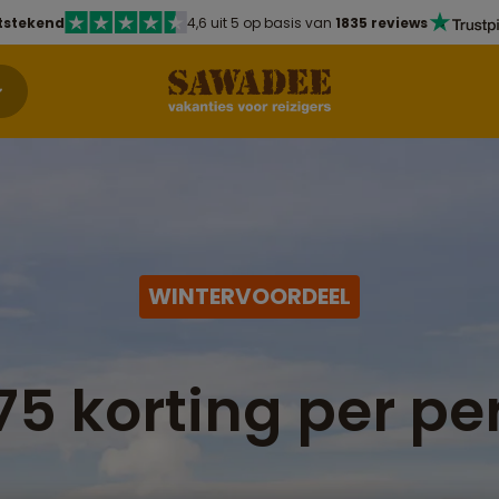
tstekend
4,6 uit 5 op basis van
1835 reviews
WINTERVOORDEEL
75 korting per pe