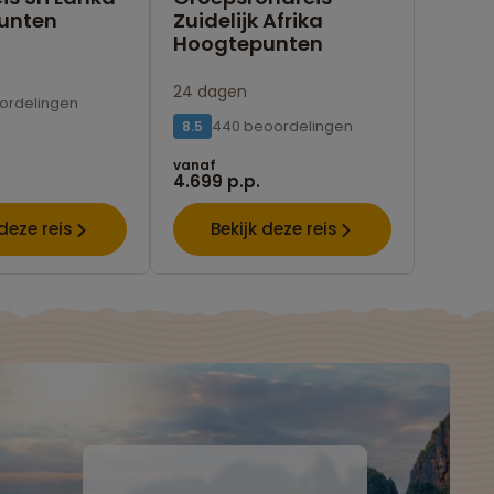
unten
Zuidelijk Afrika
Hoogtepunten
24 dagen
ordelingen
440 beoordelingen
8.5
vanaf
4.699 p.p.
 deze reis
Bekijk deze reis