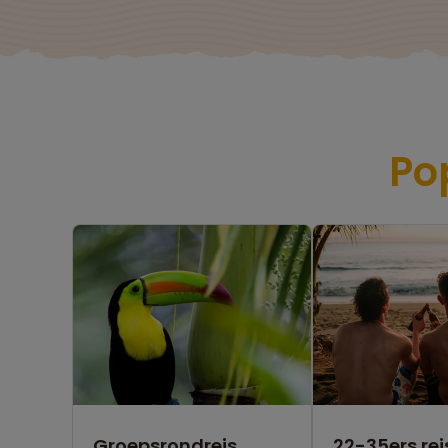
Po
Groepsrondreis
22-35ers rei