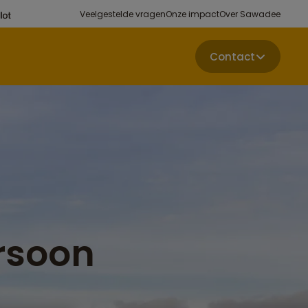
Veelgestelde vragen
Onze impact
Over Sawadee
Contact
rsoon