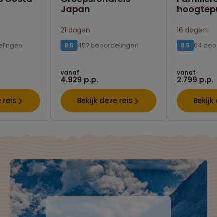
Japan
hoogtep
21 dagen
16 dagen
elingen
457 beoordelingen
64 beo
8.5
8.5
vanaf
vanaf
4.929 p.p.
2.799 p.p.
 reis
Bekijk deze reis
Bekijk