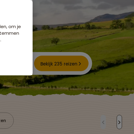
den, om je
e stemmen
.
Bekijk 235 reizen
zen