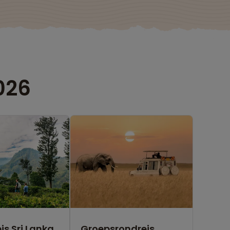
026
is Sri Lanka
Groepsrondreis