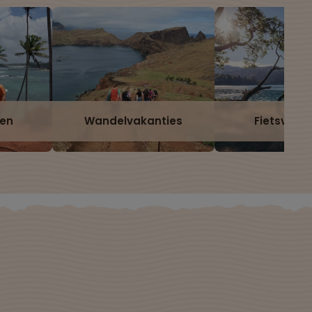
zen
Wandelvakanties
Fietsvaka