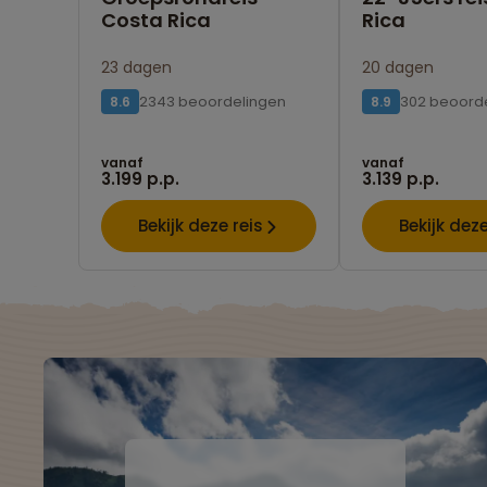
Costa Rica
Rica
23 dagen
20 dagen
2343 beoordelingen
302 beoord
8.6
8.9
vanaf
vanaf
3.199 p.p.
3.139 p.p.
Bekijk deze reis
Bekijk deze