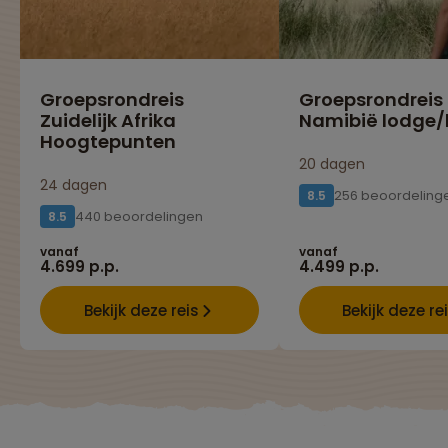
Groepsrondreis
Groepsrondreis
Zuidelijk Afrika
Namibië lodge/
Hoogtepunten
20 dagen
24 dagen
256 beoordeling
8.5
440 beoordelingen
8.5
vanaf
vanaf
4.699 p.p.
4.499 p.p.
Bekijk deze reis
Bekijk deze re