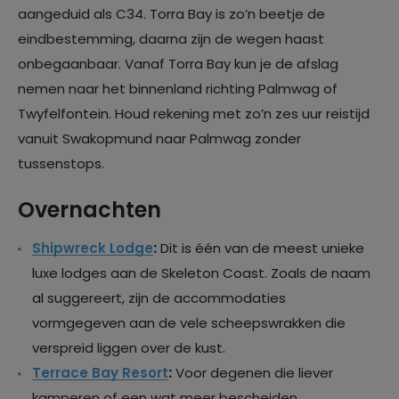
aangeduid als C34. Torra Bay is zo’n beetje de
eindbestemming, daarna zijn de wegen haast
onbegaanbaar. Vanaf Torra Bay kun je de afslag
nemen naar het binnenland richting Palmwag of
Twyfelfontein. Houd rekening met zo’n zes uur reistijd
vanuit Swakopmund naar Palmwag zonder
tussenstops.
Overnachten
Shipwreck Lodge
:
Dit is één van de meest unieke
luxe lodges aan de Skeleton Coast. Zoals de naam
al suggereert, zijn de accommodaties
vormgegeven aan de vele scheepswrakken die
verspreid liggen over de kust.
Terrace Bay Resort
:
Voor degenen die liever
kamperen of een wat meer bescheiden