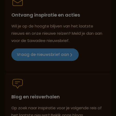
Ontvang inspiratie en acties
Reizen met oog voor mens, cultuur en milieu
Wil je op de hoogte blijven van het laatste
nieuws en onze nieuwe reizen? Meld je dan aan
voor de Sawadee nieuwsbrief.
Groepsreizen mét indivuele vrijheid
Vraag de nieuwsbrief aan
Persoonlijk en deskundig reisadvies
Blog en reisverhalen
Best beoordeelde reisroutes
Op zoek naar inspiratie voor je volgende reis of
het laatste nieuws? Bekijk onze blogs,