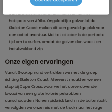
volkeren die hier eeuwenlang hebben geleefd.
Surfen:
Namibië wordt snel één van de surf-
hotspots van Afrika. Ongelooflijke golven bij de
Skeleton Coast maken dit een geweldige plek voor
een actief avontuur. Mei tot oktober is de perfecte
tijd om te surfen, omdat de golven dan woest en
indrukwekkend zijn.
Onze eigen ervaringen
Vanuit Swakopmund vertrokken we met de groep
richting Skeleton Coast. Allereerst maakten we een
stop bij Cape Cross, waar we het oorverdovende
lawaai van een grote kolonie pelsrobben
aanschouwden. Na een picknick lunch in de buitenlucht
vervolgden we onze reis met de truck naar het ruige