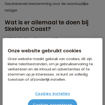
fascinerende bestemming voor de avontuurlijke
reiziger.
Wat is er allemaal te doen bij
Skeleton Coast?
Historische scheepswrakken:
Maak een wandeling
langs de kust en ontdek de vele verroeste
Onze website gebruikt cookies
scheepswrakken in de verraderlijke ijskoude wateren
van de Skeleton Coast.
Onze website maakt gebruik van cookies, dit zijn
kleine tekstbestanden, om je gebruikservaring te
Woestijnsafari:
Ga op een speciaal
verbeteren en de inhoud en advertenties af te
georganiseerde safari om de zeldzame
stemmen op je interesses. Je kunt ze volledig
woestijndieren te spotten. Van de indrukwekkende
toestaan of afzonderlijk instellen.
woestijnolifant tot de leeuw, deze dieren hebben
zich hier aangepast aan dit harde klimaat.
Cookies instellen
Cultureel erfgoed:
Verken de oude rotstekeningen
en leer over de rijke geschiedenis van de inheemse
Cookies accepteren