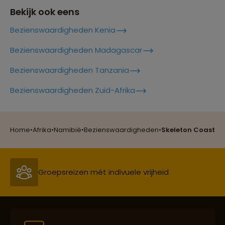
Bekijk ook eens
Bezienswaardigheden Kenia
Bezienswaardigheden Madagascar
Bezienswaardigheden Tanzania
Reizen met oog voor mens, cultuur en milieu
Bezienswaardigheden Zuid-Afrika
Groepsreizen mét indivuele vrijheid
Home
•
Afrika
•
Namibië
•
Bezienswaardigheden
•
Skeleton Coast
Persoonlijk en deskundig reisadvies
Best beoordeelde reisroutes