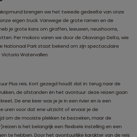
Swakopmund brengen we het tweede gedeelte van onze
t onze eigen truck. Vanwege de grote ramen en de
 heb je grote kans om giraffen, leeuwen, neushoorns,
otten. Per mokoro varen we door de Okavango Delta, wie
 Nationaal Park staat bekend om zijn spectaculaire
e Victoria Watervallen.
uur Plus reis. Kort gezegd houdt dat in: terug naar de
ndrukken, de afstanden én het avontuur: deze reizen gaan
reet. De ene keer was je je in een rivier en is een
e uren voor dat ene uitzicht of ervaar je de
tijd om de mooiste plekken te bezoeken, maar de
izen is het belangrijk een flexibele instelling en een
 te hebben. Door het avontuurlijke karakter van de reis