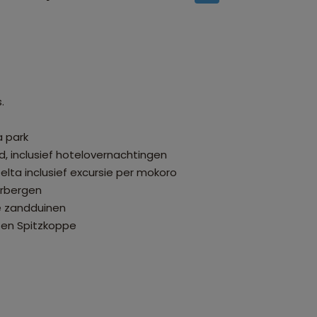
.
a park
d, inclusief hotelovernachtingen
lta inclusief excursie per mokoro
erbergen
e zandduinen
 en Spitzkoppe