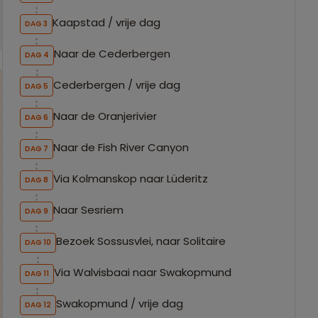
Kaapstad / vrije dag
DAG 3
Naar de Cederbergen
DAG 4
Cederbergen / vrije dag
DAG 5
Naar de Oranjerivier
DAG 6
Naar de Fish River Canyon
DAG 7
Via Kolmanskop naar Lüderitz
DAG 8
Naar Sesriem
DAG 9
Bezoek Sossusvlei, naar Solitaire
DAG 10
Via Walvisbaai naar Swakopmund
DAG 11
Swakopmund / vrije dag
DAG 12