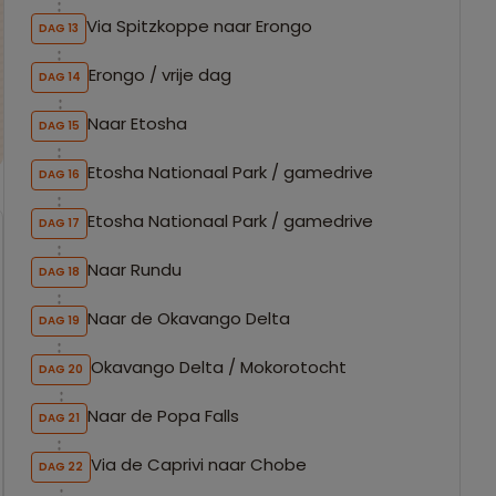
Via Spitzkoppe naar Erongo
DAG 13
Erongo / vrije dag
DAG 14
Naar Etosha
DAG 15
Etosha Nationaal Park / gamedrive
DAG 16
Etosha Nationaal Park / gamedrive
DAG 17
Naar Rundu
DAG 18
Naar de Okavango Delta
DAG 19
Okavango Delta / Mokorotocht
DAG 20
Naar de Popa Falls
DAG 21
Via de Caprivi naar Chobe
DAG 22