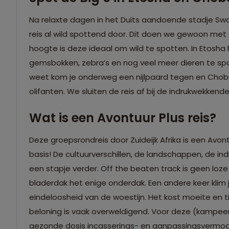
Na relaxte dagen in het Duits aandoende stadje 
reis al wild spottend door. Dit doen we gewoon me
hoogte is deze ideaal om wild te spotten. In Etosha
gemsbokken, zebra’s en nog veel meer dieren te sp
weet kom je onderweg een nijlpaard tegen en Chobe
olifanten. We sluiten de reis af bij de indrukwekkend
Wat is een Avontuur Plus reis?
Deze groepsrondreis door Zuideijk Afrika is een Avont
basis! De cultuurverschillen, de landschappen, de i
een stapje verder. Off the beaten track is geen loze k
bladerdak het enige onderdak. Een andere keer klim j
eindeloosheid van de woestijn. Het kost moeite en 
beloning is vaak overweldigend. Voor deze (kampeer)re
gezonde dosis incasserings- en aanpassingsvermogen