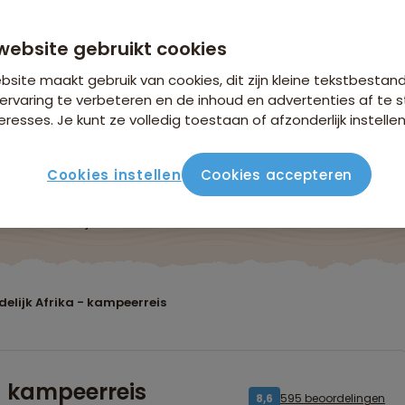
vanaf 4.199 p.p.
n €26,25 p.p. op basis van 2 personen
website gebruikt cookies
site maakt gebruik van cookies, dit zijn kleine tekstbestan
ervaring te verbeteren en de inhoud en advertenties af t
eresses. Je kunt ze volledig toestaan of afzonderlijk instellen
Cookies instellen
Cookies accepteren
ute
Verblijf & vervoer
Vluchtinfo
Praktisch
Beo
elijk Afrika - kampeerreis
 - kampeerreis
595 beoordelingen
8,6