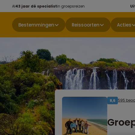
Al
43 jaar dé specialist
in groepsreizen
Ui
Bestemmingen
Reissoorten
Acties
595 beoo
8,6
Groep