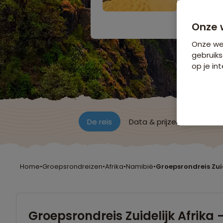
27 dagen 
Bijkomende koste
Onze 
Onze web
gebruiks
op je int
De reis
Data & prijzen
Reisro
Home
•
Groepsrondreizen
•
Afrika
•
Namibië
•
Groepsrondreis Zuid
Groepsrondreis Zuidelijk Afrika