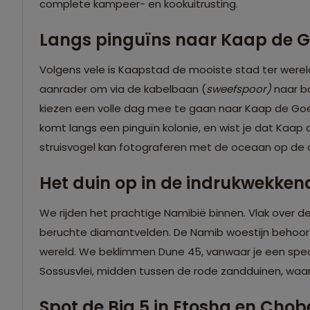
complete kampeer- en kookuitrusting.
Langs pinguïns naar Kaap de 
Volgens vele is Kaapstad de mooiste stad ter wereld 
aanrader om via de kabelbaan (
sweefspoor)
naar bo
kiezen een volle dag mee te gaan naar Kaap de Goe
komt langs een pinguïn kolonie, en wist je dat Kaap
struisvogel kan fotograferen met de oceaan op de
Het duin op in de indrukwekken
We rijden het prachtige Namibië binnen. Vlak over d
beruchte diamantvelden. De Namib woestijn behoort 
wereld. We beklimmen Dune 45, vanwaar je een spect
Sossusvlei, midden tussen de rode zandduinen, waan 
Spot de Big 5 in Etosha en Chob