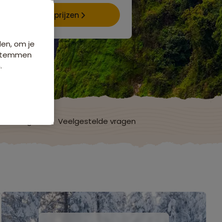
Data & prijzen
den, om je
e stemmen
.
ordelingen
Veelgestelde vragen