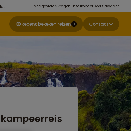
Veelgestelde vragen
Onze impact
Over Sawadee
Recent bekeken reizen
Contact
1
- kampeerreis