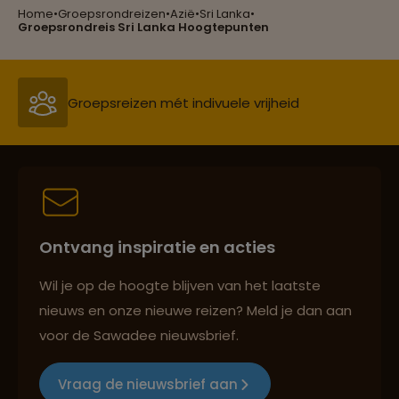
Home
•
Groepsrondreizen
•
Azië
•
Sri Lanka
•
Groepsrondreis Sri Lanka Hoogtepunten
Groepsreizen mét indivuele vrijheid
Reiszekerheid met Sawadee
Persoonlijk en deskundig reisadvies
Ontvang inspiratie en acties
Wil je op de hoogte blijven van het laatste
Reizen met oog voor mens, cultuur en milieu
nieuws en onze nieuwe reizen? Meld je dan aan
voor de Sawadee nieuwsbrief.
Groepsreizen mét indivuele vrijheid
Vraag de nieuwsbrief aan