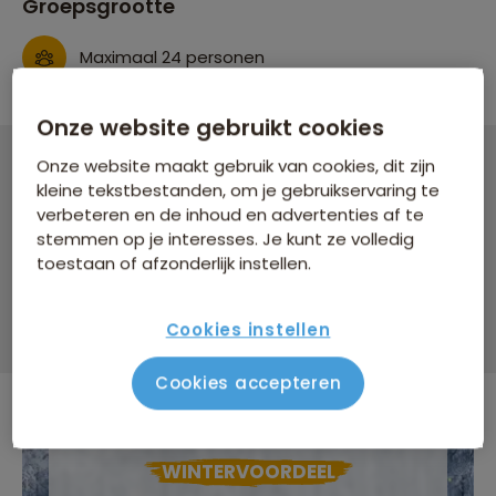
Groepsgrootte
Maximaal 24 personen
Onze website gebruikt cookies
Onze website maakt gebruik van cookies, dit zijn
Groepsrondreis Sri Lanka Hoogtepunten
kleine tekstbestanden, om je gebruikservaring te
verbeteren en de inhoud en advertenties af te
16 dagen vanaf 2.379 p.p.
stemmen op je interesses. Je kunt ze volledig
toestaan of afzonderlijk instellen.
Bijkomende kosten €26,25 p.p. op basis van 2 personen
Data & prijzen
Cookies instellen
Cookies accepteren
WINTERVOORDEEL