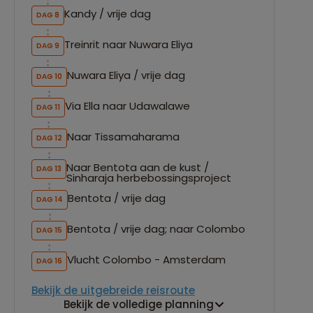
Kandy / vrije dag
DAG 8
Treinrit naar Nuwara Eliya
DAG 9
Nuwara Eliya / vrije dag
DAG 10
Via Ella naar Udawalawe
DAG 11
Naar Tissamaharama
DAG 12
Naar Bentota aan de kust /
DAG 13
Sinharaja herbebossingsproject
Bentota / vrije dag
DAG 14
Bentota / vrije dag; naar Colombo
DAG 15
Vlucht Colombo - Amsterdam
DAG 16
Bekijk de uitgebreide reisroute
Bekijk de volledige planning