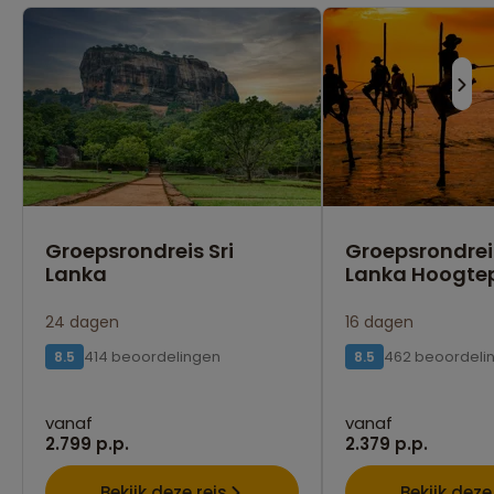
Groepsrondreis Sri
Groepsrondreis
Lanka
Lanka Hoogte
24 dagen
16 dagen
414 beoordelingen
462 beoordeli
8.5
8.5
vanaf
vanaf
2.799 p.p.
2.379 p.p.
Bekijk deze reis
Bekijk deze