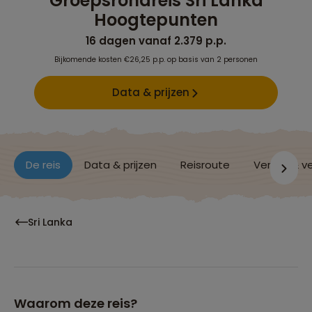
Groepsrondreis Sri Lanka
Hoogtepunten
16 dagen vanaf 2.379 p.p.
Bijkomende kosten €26,25 p.p. op basis van 2 personen
Data & prijzen
De reis
Data & prijzen
Reisroute
Verblijf & v
Sri Lanka
Waarom deze reis?