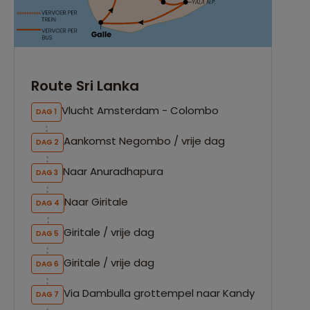
Route Sri Lanka
Vlucht Amsterdam - Colombo
DAG 1
Aankomst Negombo / vrije dag
DAG 2
Naar Anuradhapura
DAG 3
Naar Giritale
DAG 4
Giritale / vrije dag
DAG 5
Giritale / vrije dag
DAG 6
Via Dambulla grottempel naar Kandy
DAG 7