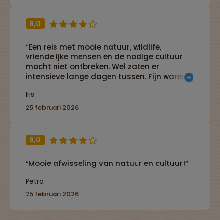
8,0
“Een reis met mooie natuur, wildlife,
vriendelijke mensen en de nodige cultuur
mocht niet ontbreken. Wel zaten er
intensieve lange dagen tussen. Fijn waren
de laatste paar dagen aan het strand om
Iris
te relaxen.”
25 februari 2026
8,0
“Mooie afwisseling van natuur en cultuur!”
Petra
25 februari 2026