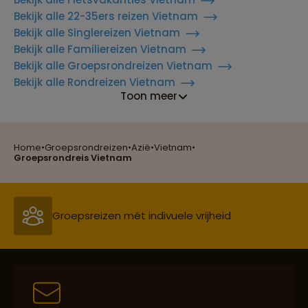
Bekijk alle 22-35ers reizen Vietnam
Bekijk alle Singlereizen Vietnam
Bekijk alle Familiereizen Vietnam
Bekijk alle Groepsrondreizen Vietnam
Bekijk alle Rondreizen Vietnam
Reizen met oog voor mens, cultuur en milieu
Toon meer
Home
•
Groepsrondreizen
•
Azië
•
Vietnam
•
Groepsreizen mét indivuele vrijheid
Groepsrondreis Vietnam
Reiszekerheid met Sawadee
Persoonlijk en deskundig reisadvies