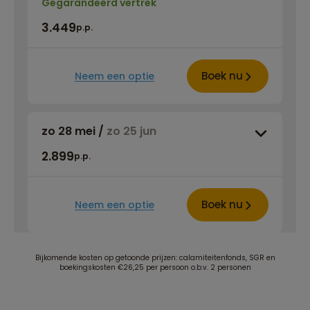
Gegarandeerd vertrek
3.449
p.p.
Boek nu
Neem een optie
zo 28 mei
/
zo 25 jun
2.899
p.p.
Boek nu
Neem een optie
Bijkomende kosten op getoonde prijzen: calamiteitenfonds, SGR en
boekingskosten €26,25 per persoon o.b.v. 2 personen