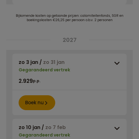
Bijkomende kosten op getoonde prijzen: calamiteitenfonds, SGR en
boekingskosten €26,25 per persoon o.b.v. 2 personen
2027
zo 3 jan
/
zo 31 jan
Gegarandeerd vertrek
2.929
p.p.
Boek nu
zo 10 jan
/
zo 7 feb
Gegarandeerd vertrek