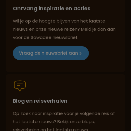
Ontvang inspiratie en acties
Reizen met oog voor mens, cultuur en milieu
Wil je op de hoogte blijven van het laatste
nieuws en onze nieuwe reizen? Meld je dan aan
voor de Sawadee nieuwsbrief.
Groepsreizen mét indivuele vrijheid
Vraag de nieuwsbrief aan
Reiszekerheid met Sawadee
Blog en reisverhalen
Persoonlijk en deskundig reisadvies
Op zoek naar inspiratie voor je volgende reis of
het laatste nieuws? Bekijk onze blogs,
Reizen met oog voor mens, cultuur en milieu
reisverhalen en het laatste nieuws.