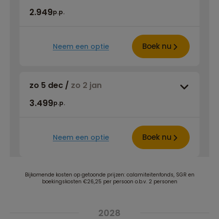
2.949
p.p.
Boek nu
Neem een optie
zo 5 dec
/
zo 2 jan
3.499
p.p.
Boek nu
Neem een optie
Bijkomende kosten op getoonde prijzen: calamiteitenfonds, SGR en
boekingskosten €26,25 per persoon o.b.v. 2 personen
2028