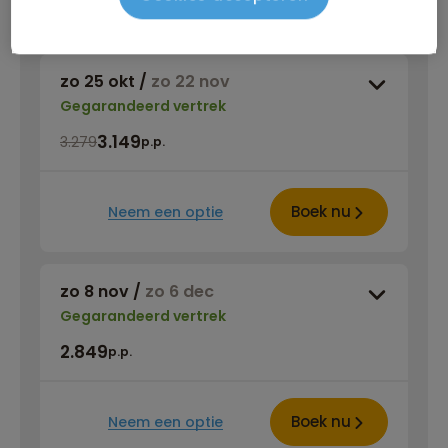
Boek nu
Neem een optie
zo 25 okt
/
zo 22 nov
Gegarandeerd vertrek
3.149
3.279
p.p.
Boek nu
Neem een optie
zo 8 nov
/
zo 6 dec
Gegarandeerd vertrek
2.849
p.p.
Boek nu
Neem een optie