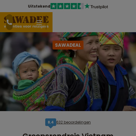
Uitstekend
SAWADEAL
632 beoordelingen
8,4