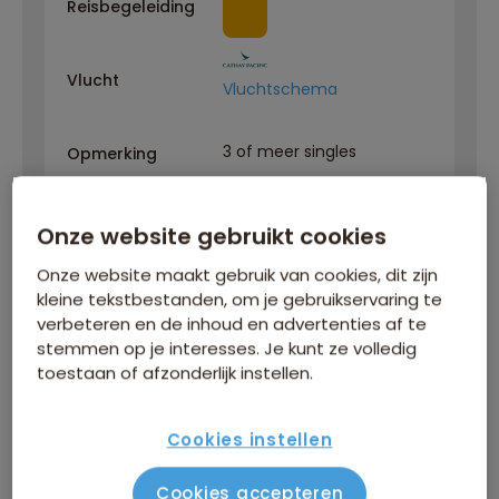
Reisbegeleiding
Vlucht
Vluchtschema
3 of meer singles
Opmerking
Groepssamenstelling
Groepsinfo
Onze website gebruikt cookies
3.249
Onze website maakt gebruik van cookies, dit zijn
p.p.
Reissom incl.
kleine tekstbestanden, om je gebruikservaring te
verbeteren en de inhoud en advertenties af te
vlucht
stemmen op je interesses. Je kunt ze volledig
toestaan of afzonderlijk instellen.
Berekenen
Cookies instellen
Cookies accepteren