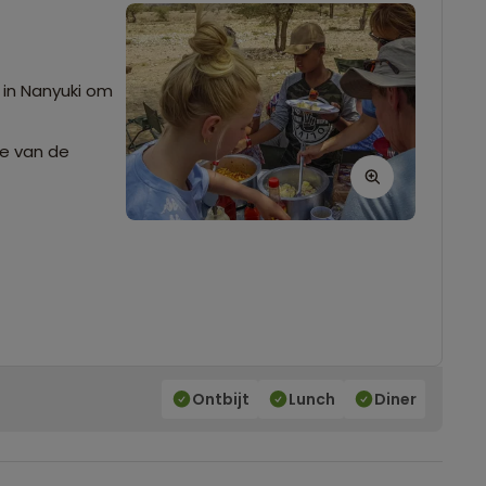
in Nanyuki om
je van de
Ontbijt
Lunch
Diner