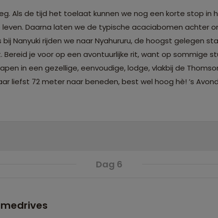
. Als de tijd het toelaat kunnen we nog een korte stop in
aanse leven. Daarna laten we de typische acaciabomen achter o
ij Nanyuki rijden we naar Nyahururu, de hoogst gelegen sta
Bereid je voor op een avontuurlijke rit, want op sommige st
lapen in een gezellige, eenvoudige, lodge, vlakbij de Thomso
r liefst 72 meter naar beneden, best wel hoog hè! ’s Avonds
Dag 6
amedrives