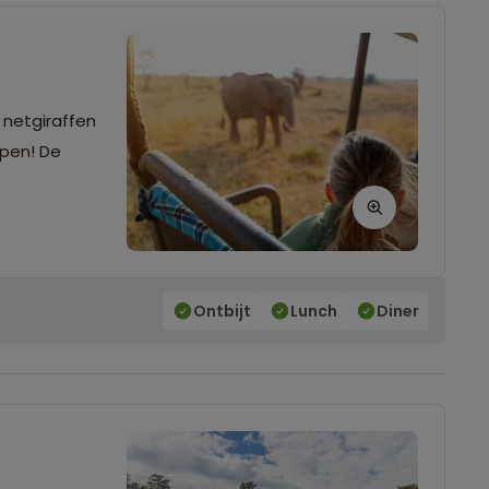
 netgiraffen
open! De
Ontbijt
Lunch
Diner