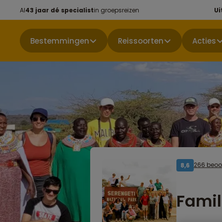
Al
43 jaar dé specialist
in groepsreizen
Ui
Bestemmingen
Reissoorten
Acties
266 beoo
8,6
Famil