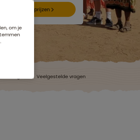
Data & prijzen
den, om je
e stemmen
.
ordelingen
Veelgestelde vragen