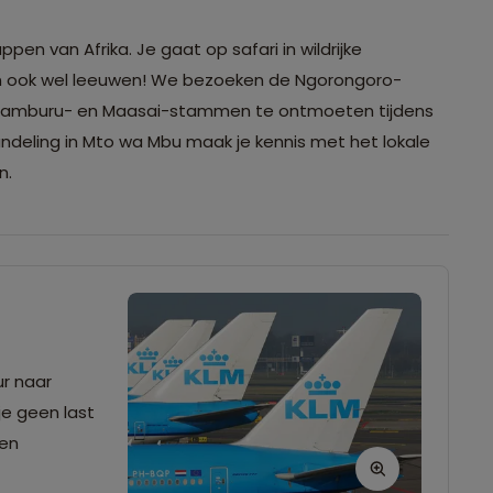
en van Afrika. Je gaat op safari in wildrijke
hien ook wel leeuwen! We bezoeken de Ngorongoro-
 de Samburu- en Maasai-stammen te ontmoeten tijdens
andeling in Mto wa Mbu maak je kennis met het lokale
n.
r naar
 je geen last
een