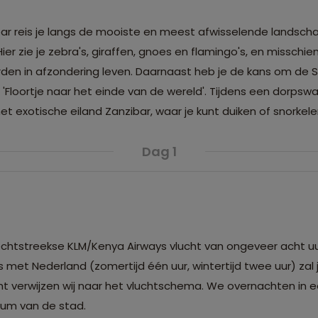
ar reis je langs de mooiste en meest afwisselende landschapp
ier zie je zebra's, giraffen, gnoes en flamingo's, en missc
paarden in afzondering leven. Daarnaast heb je de kans om
'Floortje naar het einde van de wereld'. Tijdens een dorpsw
et exotische eiland Zanzibar, waar je kunt duiken of snorkele
Dag 1
chtstreekse KLM/Kenya Airways vlucht van ongeveer acht uu
 is met Nederland (zomertijd één uur, wintertijd twee uur) zal
ht verwijzen wij naar het vluchtschema. We overnachten in 
um van de stad.