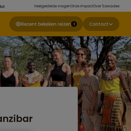
Veelgestelde vragen
Onze impact
Over Sawadee
Recent bekeken reizen
Contact
1
anzibar