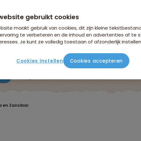
vanaf 4.699 p.p.
n €18,25 p.p. op basis van 4 personen
website gebruikt cookies
site maakt gebruik van cookies, dit zijn kleine tekstbestan
ervaring te verbeteren en de inhoud en advertenties af t
eresses. Je kunt ze volledig toestaan of afzonderlijk instellen
Cookies instellen
Cookies accepteren
ute
Verblijf & vervoer
Vluchtinfo
Praktisch
Beo
a en Zanzibar